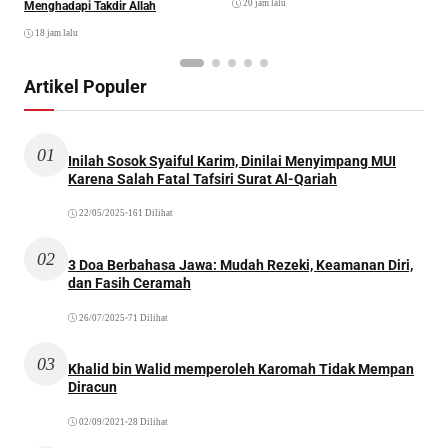
20 jam lalu
Menghadapi Takdir Allah
18 jam lalu
Artikel Populer
01
Inilah Sosok Syaiful Karim, Dinilai Menyimpang MUI
Karena Salah Fatal Tafsiri Surat Al-Qariah
22/05/2025
•
161 Dilihat
02
3 Doa Berbahasa Jawa: Mudah Rezeki, Keamanan Diri,
dan Fasih Ceramah
26/07/2025
•
71 Dilihat
03
Khalid bin Walid memperoleh Karomah Tidak Mempan
Diracun
02/09/2021
•
28 Dilihat