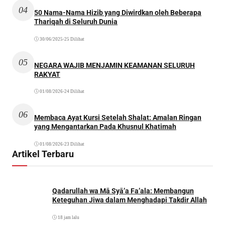
04
50 Nama-Nama Hizib yang Diwirdkan oleh Beberapa
Thariqah di Seluruh Dunia
30/06/2025
•
25 Dilihat
05
NEGARA WAJIB MENJAMIN KEAMANAN SELURUH
RAKYAT
01/08/2026
•
24 Dilihat
06
Membaca Ayat Kursi Setelah Shalat: Amalan Ringan
yang Mengantarkan Pada Khusnul Khatimah
01/08/2026
•
23 Dilihat
Artikel Terbaru
Qadarullah wa Mā Syā’a Fa’ala: Membangun
Keteguhan Jiwa dalam Menghadapi Takdir Allah
18 jam lalu