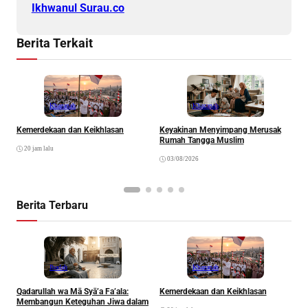
Ikhwanul Surau.co
Berita Terkait
Khazanah
Khazanah
Kemerdekaan dan Keikhlasan
Keyakinan Menyimpang Merusak
H
Rumah Tangga Muslim
20 jam lalu
03/08/2026
Berita Terbaru
Ibadah
Khazanah
Qadarullah wa Mā Syā’a Fa’ala:
Kemerdekaan dan Keikhlasan
D
Membangun Keteguhan Jiwa dalam