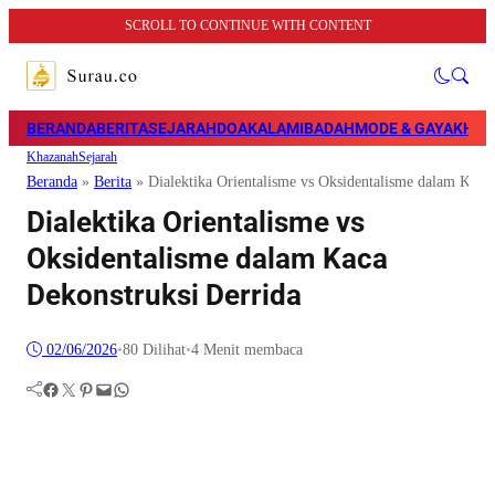
SCROLL TO CONTINUE WITH CONTENT
BERANDA
BERITA
SEJARAH
DOA
KALAM
IBADAH
MODE & GAYA
KHAZ
Khazanah
Sejarah
Beranda
»
Berita
»
Dialektika Orientalisme vs Oksidentalisme dalam Kaca
Dialektika Orientalisme vs
Oksidentalisme dalam Kaca
Dekonstruksi Derrida
02/06/2026
•
80
Dilihat
•
4 Menit membaca
Facebook
Twitter
Pinterest
Mail
WhatsApp