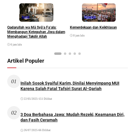
Ibadah
Khazanah
Qadarullah wa Mā Syā’a Fa’ala:
Kemerdekaan dan Keikhlasan
D
Membangun Keteguhan Jiwa dalam
8 jam lalu
Menghadapi Takdir Allah
6 jam lalu
Artikel Populer
01
Inilah Sosok Syaiful Karim, Dinilai Menyimpang MUI
Karena Salah Fatal Tafsiri Surat Al-Qariah
22/05/2025
•
151 Dilihat
02
3 Doa Berbahasa Jawa: Mudah Rezeki, Keamanan Diri,
dan Fasih Ceramah
26/07/2025
•
66 Dilihat