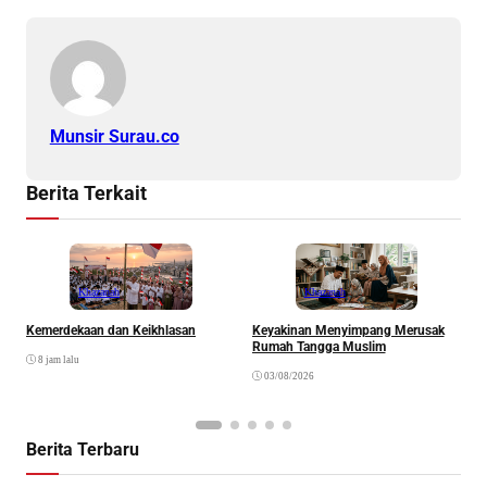
Munsir Surau.co
Berita Terkait
Khazanah
Khazanah
Kemerdekaan dan Keikhlasan
Keyakinan Menyimpang Merusak
H
Rumah Tangga Muslim
8 jam lalu
03/08/2026
Berita Terbaru