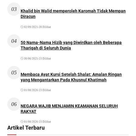
03
Khalid bin Walid memperoleh Karomah Tidak Mempan
Diracun
02/09/2021
•
28 Dilihat
04
50 Nama-Nama Hizib yang Diwirdkan oleh Beberapa
Thariqah di Seluruh Dunia
30/06/2025
•
23 Dilihat
05
Membaca Ayat Kursi Setelah Shalat: Amalan Ringan
yang Mengantarkan Pada Khusnul Khatimah
01/08/2026
•
23 Dilihat
06
NEGARA WAJIB MENJAMIN KEAMANAN SELURUH
RAKYAT
01/08/2026
•
23 Dilihat
Artikel Terbaru