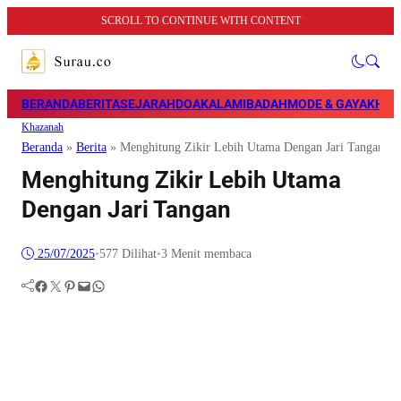
SCROLL TO CONTINUE WITH CONTENT
BERANDA
BERITA
SEJARAH
DOA
KALAM
IBADAH
MODE & GAYA
KHAZ
Khazanah
Beranda
»
Berita
»
Menghitung Zikir Lebih Utama Dengan Jari Tangan
Menghitung Zikir Lebih Utama
Dengan Jari Tangan
25/07/2025
•
577
Dilihat
•
3 Menit membaca
Facebook
Twitter
Pinterest
Mail
WhatsApp