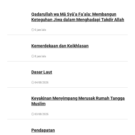
Qadarullah wa Mā Syā’a Fa’ala: Membangun
Keteguhan Jiwa dalam Menghadapi Takdir Allah
6 jam lalu
Kemerdekaan dan Keikhlasan
8 jam lalu
Dasar Laut
04/08/2026
Keyakinan Menyimpang Merusak Rumah Tangga
Muslim
03/08/2026
Pendapatan