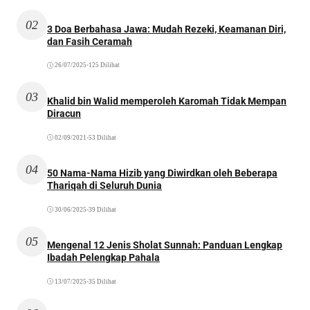
02
3 Doa Berbahasa Jawa: Mudah Rezeki, Keamanan Diri,
dan Fasih Ceramah
26/07/2025
•
125 Dilihat
03
Khalid bin Walid memperoleh Karomah Tidak Mempan
Diracun
02/09/2021
•
53 Dilihat
04
50 Nama-Nama Hizib yang Diwirdkan oleh Beberapa
Thariqah di Seluruh Dunia
30/06/2025
•
39 Dilihat
05
Mengenal 12 Jenis Sholat Sunnah: Panduan Lengkap
Ibadah Pelengkap Pahala
13/07/2025
•
35 Dilihat