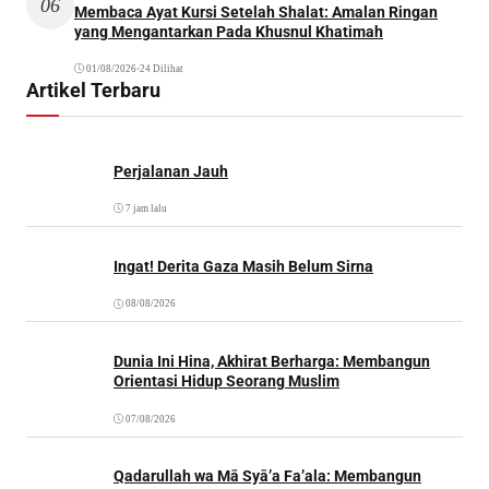
06
Membaca Ayat Kursi Setelah Shalat: Amalan Ringan
yang Mengantarkan Pada Khusnul Khatimah
01/08/2026
•
24 Dilihat
Artikel Terbaru
Perjalanan Jauh
7 jam lalu
Ingat! Derita Gaza Masih Belum Sirna
08/08/2026
Dunia Ini Hina, Akhirat Berharga: Membangun
Orientasi Hidup Seorang Muslim
07/08/2026
Qadarullah wa Mā Syā’a Fa’ala: Membangun