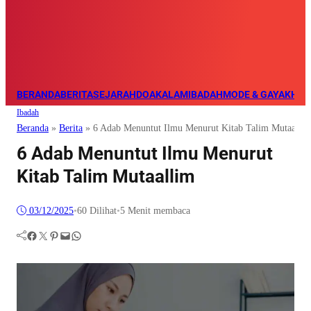
BERANDA
BERITA
SEJARAH
DOA
KALAM
IBADAH
MODE & GAYA
KHAZ
Ibadah
Beranda
»
Berita
»
6 Adab Menuntut Ilmu Menurut Kitab Talim Mutaalli
6 Adab Menuntut Ilmu Menurut
Kitab Talim Mutaallim
03/12/2025
•
60
Dilihat
•
5 Menit membaca
Facebook
Twitter
Pinterest
Mail
WhatsApp