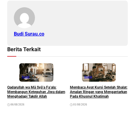
Budi Surau.co
Berita Terkait
Ibadah
Ibadah
Qadarullah wa Mā Syā’a Fa’ala:
Membaca Ayat Kursi Setelah Shalat:
T
Membangun Keteguhan Jiwa dalam
Amalan Ringan yang Mengantarkan
J
Menghadapi Takdir Allah
Pada Khusnul Khatimah
(
A
06/08/2026
01/08/2026
P