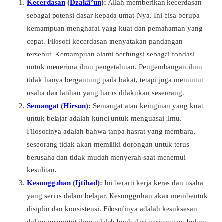
Kecerdasan
(
Dzakâ’un
):
Allah memberikan kecerdasan
sebagai potensi dasar kepada umat-Nya. Ini bisa berupa
kemampuan menghafal yang kuat dan pemahaman yang
cepat. Filosofi kecerdasan menyatakan pandangan
tersebut. Kemampuan alami berfungsi sebagai fondasi
untuk menerima ilmu pengetahuan. Pengembangan ilmu
tidak hanya bergantung pada bakat, tetapi juga menuntut
usaha dan latihan yang harus dilakukan seseorang.
Semangat
(
Hirsun
):
Semangat atau keinginan yang kuat
untuk belajar adalah kunci untuk menguasai ilmu.
Filosofinya adalah bahwa tanpa hasrat yang membara,
seseorang tidak akan memiliki dorongan untuk terus
berusaha dan tidak mudah menyerah saat menemui
kesulitan.
Kesungguhan
(
Ijtihad
):
Ini berarti kerja keras dan usaha
yang serius dalam belajar. Kesungguhan akan membentuk
disiplin dan konsistensi. Filosofinya adalah kesuksesan
dalam menuntut ilmu adalah buah dari perjuangan, bukan