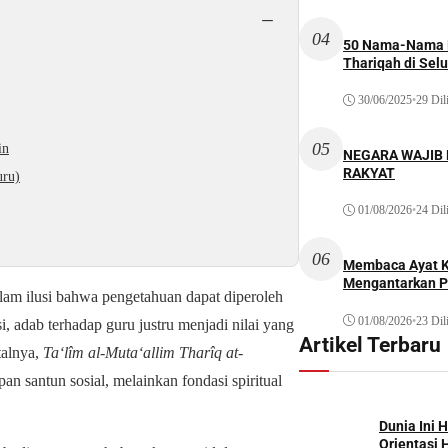
−
04
50 Nama-Nama H
Thariqah di Sel
30/06/2025
•
29 Dil
05
in
NEGARA WAJIB
RAKYAT
uru)
01/08/2026
•
24 Dil
06
Membaca Ayat Ku
Mengantarkan P
dalam ilusi bahwa pengetahuan dapat diperoleh
01/08/2026
•
23 Dil
, adab terhadap guru justru menjadi nilai yang
Artikel Terbaru
talnya,
Ta‘lîm al-Muta‘allim Tharîq at-
 santun sosial, melainkan fondasi spiritual
Dunia Ini 
Orientasi 