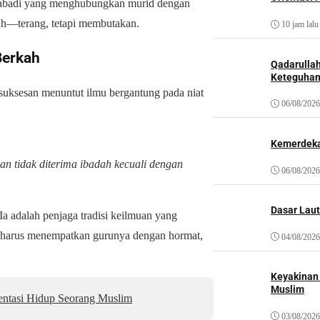
p abadi yang menghubungkan murid dengan
rah—terang, tetapi membutakan.
10 jam lalu
Berkah
Qadarulla
Keteguhan
uksesan menuntut ilmu bergantung pada niat
06/08/2026
Kemerdeka
n tidak diterima ibadah kecuali dengan
06/08/2026
Dasar Laut
Ia adalah penjaga tradisi keilmuan yang
04/08/2026
Keyakinan
Muslim
entasi Hidup Seorang Muslim
03/08/2026