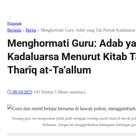
Khazanah
Beranda
»
Berita
»
Menghormati Guru: Adab yang Tak Pernah Kadaluarsa M
Menghormati Guru: Adab ya
Kadaluarsa Menurut Kitab Ta
Tharîq at-Ta‘allum
08/10/2025
•
103
Dilihat
•
5 Menit membaca
Seorang guru tua mengenakan jubah putih mengajar seorang murid muda di bawah po
dedaunan. Adegan ini menggambarkan kehangatan hubungan guru 