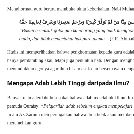
ْسَ مِنَّا مَنْ لَمْ يُوَقِّرْ كَبِيرَنَا وَيَرْحَمْ صَغِيرَنَا وَيَعْرِفْ لِعَالِمِنَا حَقَّهُ
“Bukan termasuk golongan kami orang yang tidak menghorm
muda, dan tidak mengetahui hak para ulama.”
(HR. Ahmad
Hadis ini memperlihatkan bahwa penghormatan kepada guru adalah
hanya pembimbing akal, tetapi juga penuntun hati. Dengan mengh
menundukkan egonya agar ilmu bisa masuk dan bersemayam deng
Mengapa Adab Lebih Tinggi daripada Ilmu?
Banyak ulama terdahulu sepakat bahwa adab mendahului ilmu. Im
pemuda Quraisy:
“Pelajarilah adab sebelum engkau mempelajari 
Imam Az-Zarnuji memperingatkan bahwa ilmu tidak akan memberi m
meremehkan guru.