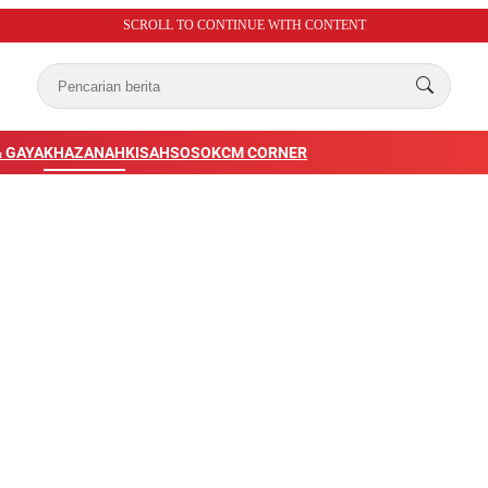
SCROLL TO CONTINUE WITH CONTENT
 GAYA
KHAZANAH
KISAH
SOSOK
CM CORNER