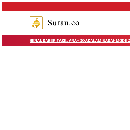
BERANDA
BERITA
SEJARAH
DOA
KALAM
IBADAH
MODE &