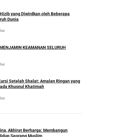
izib yang Diwirdkan oleh Beberapa
uruh Dunia
ihat
 MENJAMIN KEAMANAN SELURUH
ihat
rsi Setelah Shalat: Amalan Ringan yang
ada Khusnul Khatimah
ihat
Hina, Akhirat Berharga: Membangun
Hidup Seorang Muslim