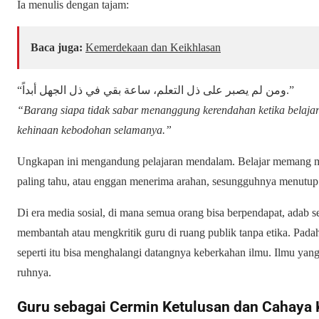
Ia menulis dengan tajam:
Baca juga:
Kemerdekaan dan Keikhlasan
“ومن لم يصبر على ذل التعلم، ساعة بقي في ذل الجهل أبداً.”
“Barang siapa tidak sabar menanggung kerendahan ketika belajar
kehinaan kebodohan selamanya.”
Ungkapan ini mengandung pelajaran mendalam. Belajar memang m
paling tahu, atau enggan menerima arahan, sesungguhnya menutup p
Di era media sosial, di mana semua orang bisa berpendapat, adab se
membantah atau mengkritik guru di ruang publik tanpa etika. Pada
seperti itu bisa menghalangi datangnya keberkahan ilmu. Ilmu yang
ruhnya.
Guru sebagai Cermin Ketulusan dan Cahaya