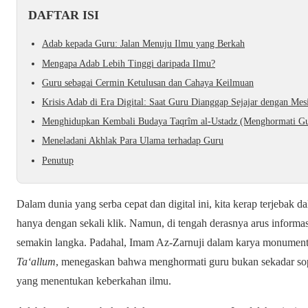
DAFTAR ISI
Adab kepada Guru: Jalan Menuju Ilmu yang Berkah
Mengapa Adab Lebih Tinggi daripada Ilmu?
Guru sebagai Cermin Ketulusan dan Cahaya Keilmuan
Krisis Adab di Era Digital: Saat Guru Dianggap Sejajar dengan Mes
Menghidupkan Kembali Budaya Taqrîm al-Ustadz (Menghormati G
Meneladani Akhlak Para Ulama terhadap Guru
Penutup
Dalam dunia yang serba cepat dan digital ini, kita kerap terjebak 
hanya dengan sekali klik. Namun, di tengah derasnya arus informasi
semakin langka. Padahal, Imam Az-Zarnuji dalam karya monumen
Ta‘allum
, menegaskan bahwa menghormati guru bukan sekadar sopan
yang menentukan keberkahan ilmu.