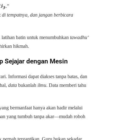
“ولا يمشي أمامه، ولا يجلس في موضعه، ولا يبدأ بالكلام إلا بإذنه.”
 di tempatnya, dan jangan berbicara
kan latihan batin untuk menumbuhkan
tawadhu‘
ahirkan hikmah.
ap Sejajar dengan Mesin
ri. Informasi dapat diakses tanpa batas, dan
hal,
data
bukanlah
ilmu
. Data memberi tahu
ang bermanfaat hanya akan hadir melalui
naman yang tumbuh tanpa akar—mudah roboh
k pernah tergantikan. Guru bukan sekadar