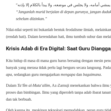
“Janganlah murid berjalan di depan gurunya, jangan duduk
sebelum diizinkan.”
Nilai-nilai seperti ini bukanlah bentuk feodalisme ilmiah, melain
(rendah hati). Dalam kerendahan hati, ilmu tumbuh subur dan mel
Krisis Adab di Era Digital: Saat Guru Diangg
Kita hidup di masa di mana guru harus bersaing dengan mesin penca
banyak yang merasa tidak perlu lagi berguru secara langsung. Pada
apa
, sedangkan guru mengajarkan
mengapa
dan
bagaimana
.
Dalam
Ta‘lîm al-Muta‘allim
, Az-Zarnuji menekankan bahwa ilmu y
proses dan bimbingan. Ilmu yang diperoleh tanpa adab ibarat ta
dan tak berbuah.
Oleh karena itu, meskipun teknologi memudahkan, peran guru tida