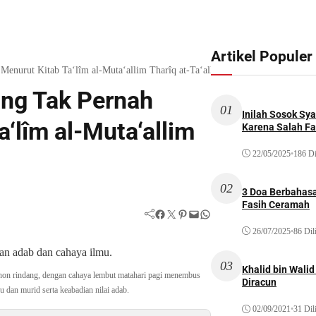
Artikel Populer
enurut Kitab Ta‘lîm al-Muta‘allim Tharîq at-Ta‘allum
ng Tak Pernah
01
Inilah Sosok Sya
‘lîm al-Muta‘allim
Karena Salah Fat
22/05/2025
•
186 Di
02
3 Doa Berbahasa
Fasih Ceramah
Facebook
Twitter
Pinterest
Mail
WhatsApp
26/07/2025
•
86 Dil
03
Khalid bin Wal
hon rindang, dengan cahaya lembut matahari pagi menembus
Diracun
dan murid serta keabadian nilai adab.
02/09/2021
•
31 Dil