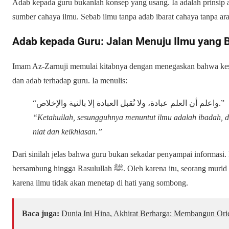
Adab kepada guru bukanlah konsep yang usang. Ia adalah prinsi
sumber cahaya ilmu. Sebab ilmu tanpa adab ibarat cahaya tanpa a
Adab kepada Guru: Jalan Menuju Ilmu yang 
Imam Az-Zarnuji memulai kitabnya dengan menegaskan bahwa kes
dan adab terhadap guru. Ia menulis:
“واعلم أن العلم عبادة، ولا تُقبل العبادة إلا بالنية والإخلاص.”
“Ketahuilah, sesungguhnya menuntut ilmu adalah ibadah, da
niat dan keikhlasan.”
Dari sinilah jelas bahwa guru bukan sekadar penyampai informasi. 
bersambung hingga Rasulullah ﷺ. Oleh karena itu, seorang murid harus menempatkan gurunya dengan hormat,
karena ilmu tidak akan menetap di hati yang sombong.
Baca juga:
Dunia Ini Hina, Akhirat Berharga: Membangun Ori