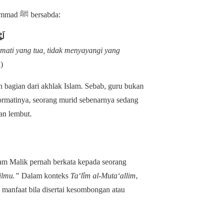
Menghormati guru berarti membuka pintu keberkahan. Nabi Muhammad ﷺ bersabda:
لَي
ati yang tua, tidak menyayangi yang
)
 bagian dari akhlak Islam. Sebab, guru bukan
ormatinya, seorang murid sebenarnya sedang
an lembut.
am Malik pernah berkata kepada seorang
ilmu.”
Dalam konteks
Ta‘lîm al-Muta‘allim
,
anfaat bila disertai kesombongan atau