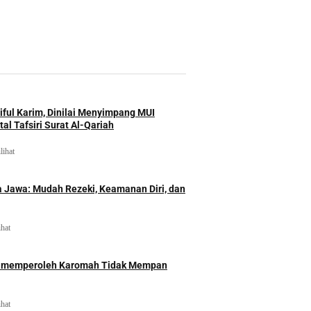
iful Karim, Dinilai Menyimpang MUI
al Tafsiri Surat Al-Qariah
lihat
 Jawa: Mudah Rezeki, Keamanan Diri, dan
ihat
id memperoleh Karomah Tidak Mempan
ihat