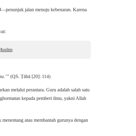
d
—penunjuk jalan menuju kebenaran. Karena
at:
Muslim
mu.’”
(QS. Ṭāhā [20]: 114)
rkan melalui perantara. Guru adalah salah satu
nghormatan kepada pemberi ilmu, yakni Allah
ak menentang atau membantah gurunya dengan