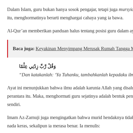
Dalam Islam, guru bukan hanya sosok pengajar, tetapi juga
mursyi
itu, menghormatinya berarti menghargai cahaya yang ia bawa.
Al-Qur’an memberikan panduan halus tentang posisi guru dalam ay
Baca juga:
Keyakinan Menyimpang Merusak Rumah Tangga 
وَقُلْ رَّبِّ زِدْنِي عِلْمًا
“Dan katakanlah: ‘Ya Tuhanku, tambahkanlah kepadaku il
Ayat ini menunjukkan bahwa ilmu adalah karunia Allah yang disalu
perantara itu. Maka, menghormati guru sejatinya adalah bentuk pe
sendiri.
Imam Az-Zarnuji juga mengingatkan bahwa murid hendaknya tid
nada keras, sekalipun ia merasa benar. Ia menulis: