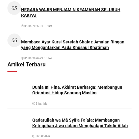
05
NEGARA WAJIB MENJAMIN KEAMANAN SELURUH
RAKYAT
01/08/2026
•
24 Dilihat
06
Membaca Ayat Kursi Setelah Shalat: Amalan Ringan
yang Mengantarkan Pada Khusnul Khatimah
01/08/2026
•
23 Dilihat
Artikel Terbaru
Dunia Ini Hina, Akhirat Berharga: Membangun
Orientasi Hidup Seorang Muslim
2 jam lalu
Qadarullah wa Mā Syā’a Fa’ala: Membangun
Keteguhan Jiwa dalam Menghadapi Takdir Allah
06/08/2026