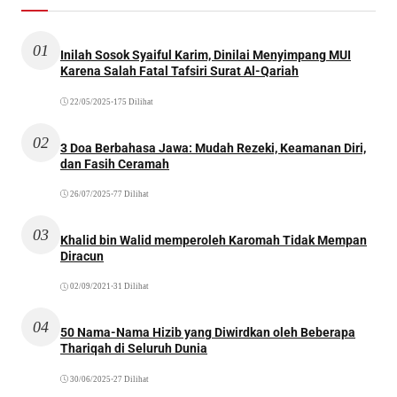
01
Inilah Sosok Syaiful Karim, Dinilai Menyimpang MUI
Karena Salah Fatal Tafsiri Surat Al-Qariah
22/05/2025
•
175 Dilihat
02
3 Doa Berbahasa Jawa: Mudah Rezeki, Keamanan Diri,
dan Fasih Ceramah
26/07/2025
•
77 Dilihat
03
Khalid bin Walid memperoleh Karomah Tidak Mempan
Diracun
02/09/2021
•
31 Dilihat
04
50 Nama-Nama Hizib yang Diwirdkan oleh Beberapa
Thariqah di Seluruh Dunia
30/06/2025
•
27 Dilihat