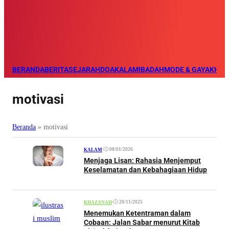
BERANDA
BERITA
SEJARAH
DOA
KALAM
IBADAH
MODE & GAYA
KHAZ
motivasi
Beranda
»
motivasi
•
08/01/2026
KALAM
Menjaga Lisan: Rahasia Menjemput
Keselamatan dan Kebahagiaan Hidup
•
20/11/2025
KHAZANAH
Menemukan Ketentraman dalam
Cobaan: Jalan Sabar menurut Kitab