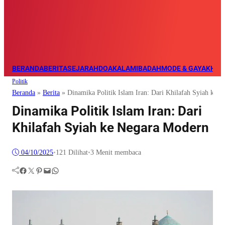
BERANDA
BERITA
SEJARAH
DOA
KALAM
IBADAH
MODE & GAYA
KHAZ
Politik
Beranda
»
Berita
»
Dinamika Politik Islam Iran: Dari Khilafah Syiah ke 
Dinamika Politik Islam Iran: Dari
Khilafah Syiah ke Negara Modern
04/10/2025
•
121
Dilihat
•
3 Menit membaca
Facebook
Twitter
Pinterest
Mail
WhatsApp