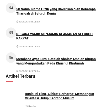
04
50 Nama-Nama Hizib yang Diwirdkan oleh Beberapa
Thariqah di Seluruh Dunia
30/06/2025
•
28 Dilihat
05
NEGARA WAJIB MENJAMIN KEAMANAN SELURUH
RAKYAT
01/08/2026
•
24 Dilihat
06
Membaca Ayat Kursi Setelah Shalat: Amalan Ringan
yang Mengantarkan Pada Khusnul Khatimah
01/08/2026
•
23 Dilihat
Artikel Terbaru
Dunia Ini Hina, Akhirat Berharga: Membangun
Orientasi Hidup Seorang Muslim
8 jam lalu