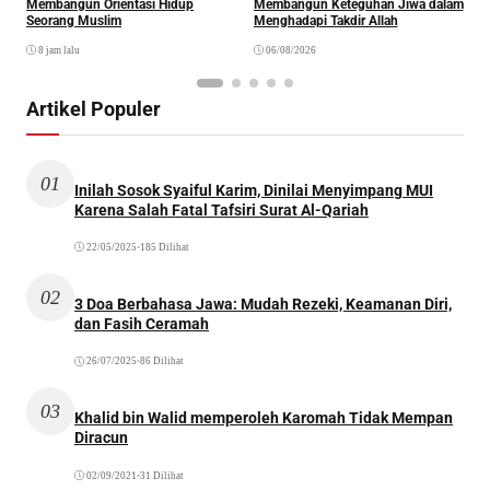
Membangun Orientasi Hidup
Membangun Keteguhan Jiwa dalam
Seorang Muslim
Menghadapi Takdir Allah
8 jam lalu
06/08/2026
Artikel Populer
01
Inilah Sosok Syaiful Karim, Dinilai Menyimpang MUI
Karena Salah Fatal Tafsiri Surat Al-Qariah
22/05/2025
•
185 Dilihat
02
3 Doa Berbahasa Jawa: Mudah Rezeki, Keamanan Diri,
dan Fasih Ceramah
26/07/2025
•
86 Dilihat
03
Khalid bin Walid memperoleh Karomah Tidak Mempan
Diracun
02/09/2021
•
31 Dilihat