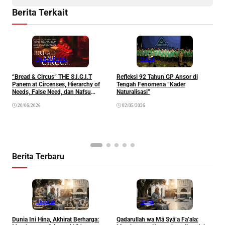
Berita Terkait
Opinion
Politik
Politik
“Bread & Circus” THE S.I.G.I.T
Refleksi 92 Tahun GP Ansor di
Panem at Circenses, Hierarchy of
Tengah Fenomena “Kader
K
Needs, False Need, dan Nafsu
Naturalisasi”
y
Belaka.
20/06/2026
02/05/2026
Berita Terbaru
Khazanah
Ibadah
Dunia Ini Hina, Akhirat Berharga:
Qadarullah wa Mā Syā’a Fa’ala:
K