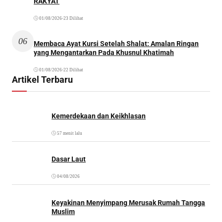
RAKYAT
01/08/2026
•
23 Dilihat
06
Membaca Ayat Kursi Setelah Shalat: Amalan Ringan
yang Mengantarkan Pada Khusnul Khatimah
01/08/2026
•
22 Dilihat
Artikel Terbaru
Kemerdekaan dan Keikhlasan
57 menit lalu
Dasar Laut
04/08/2026
Keyakinan Menyimpang Merusak Rumah Tangga
Muslim