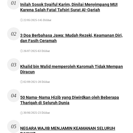
01
Inilah Sosok Syaiful Karim, Dinilai Menyimpang MUI
Karena Salah Fatal Tafsiri Surat Al-Qariah
22/05/2025
•
145 Dilihat
02
3 Doa Berbahasa Jawa: Mudah Rezeki, Keamanan Diri,
dan Fasih Ceramah
26/07/2025
•
63 Dilihat
03
Khalid bin Walid memperoleh Karomah Tidak Mempan
Diracun
02/09/2021
•
28 Dilihat
04
50 Nama-Nama Hizib yang Diwirdkan oleh Beberapa
Thariqah di Seluruh Dunia
30/06/2025
•
23 Dilihat
05
NEGARA WAJIB MENJAMIN KEAMANAN SELURUH