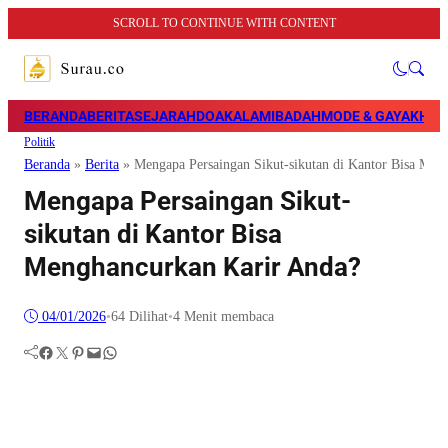
SCROLL TO CONTINUE WITH CONTENT
BERANDA
BERITA
SEJARAH
DOA
KALAM
IBADAH
MODE & GAYA
KHAZ
Politik
Beranda
»
Berita
»
Mengapa Persaingan Sikut-sikutan di Kantor Bisa Men
Mengapa Persaingan Sikut-
sikutan di Kantor Bisa
Menghancurkan Karir Anda?
04/01/2026
•
64
Dilihat
•
4 Menit membaca
Facebook
Twitter
Pinterest
Mail
WhatsApp