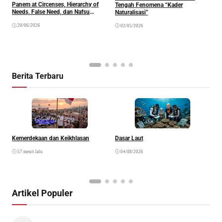
Panem at Circenses, Hierarchy of
Tengah Fenomena “Kader
K
Needs, False Need, dan Nafsu
Naturalisasi”
y
Belaka.
20/06/2026
02/05/2026
Berita Terbaru
Khazanah
Kemerdekaan dan Keikhlasan
Dasar Laut
K
R
57 menit lalu
04/08/2026
Artikel Populer