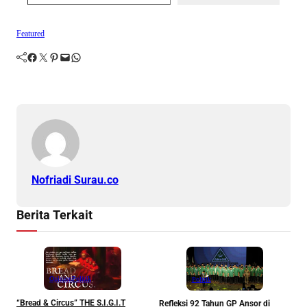
Featured
Facebook
Twitter
Pinterest
Mail
WhatsApp
Nofriadi Surau.co
Berita Terkait
Opinion
Politik
Politik
“Bread & Circus” THE S.I.G.I.T
Refleksi 92 Tahun GP Ansor di