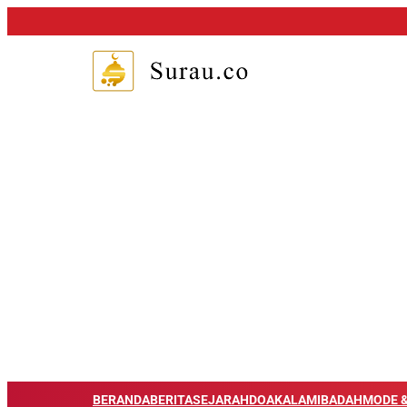
BERANDA
BERITA
SEJARAH
DOA
KALAM
IBADAH
MODE &