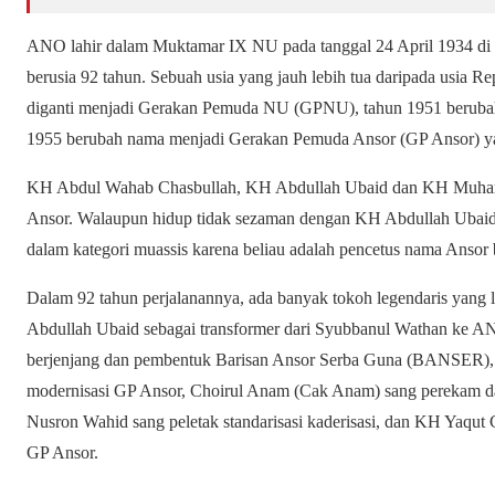
ANO lahir dalam Muktamar IX NU pada tanggal 24 April 1934 di 
berusia 92 tahun. Sebuah usia yang jauh lebih tua daripada usia 
diganti menjadi Gerakan Pemuda NU (GPNU), tahun 1951 berubah
1955 berubah nama menjadi Gerakan Pemuda Ansor (GP Ansor) yan
KH Abdul Wahab Chasbullah, KH Abdullah Ubaid dan KH Muham
Ansor. Walaupun hidup tidak sezaman dengan KH Abdullah Ub
dalam kategori muassis karena beliau adalah pencetus nama Ansor b
Dalam 92 tahun perjalanannya, ada banyak tokoh legendaris yang l
Abdullah Ubaid sebagai transformer dari Syubbanul Wathan ke A
berjenjang dan pembentuk Barisan Ansor Serba Guna (BANSER), I
modernisasi GP Ansor, Choirul Anam (Cak Anam) sang perekam 
Nusron Wahid sang peletak standarisasi kaderisasi, dan KH Yaqut C
GP Ansor.