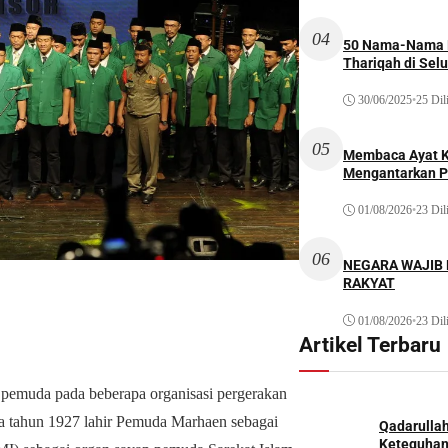
04
50 Nama-Nama H
Thariqah di Sel
30/06/2025
•
25 Dil
05
Membaca Ayat Ku
Mengantarkan P
01/08/2026
•
23 Dil
06
NEGARA WAJIB
RAKYAT
01/08/2026
•
23 Dil
Artikel Terbaru
 pemuda pada beberapa organisasi pergerakan
a tahun 1927 lahir Pemuda Marhaen sebagai
Qadarulla
Keteguhan