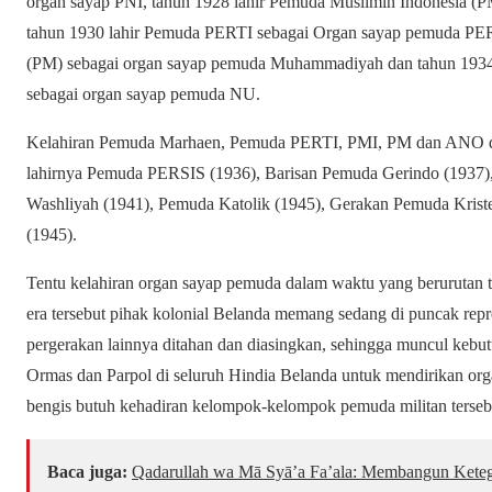
organ sayap PNI, tahun 1928 lahir Pemuda Muslimin Indonesia (P
tahun 1930 lahir Pemuda PERTI sebagai Organ sayap pemuda PE
(PM) sebagai organ sayap pemuda Muhammadiyah dan tahun 1934
sebagai organ sayap pemuda NU.
Kelahiran Pemuda Marhaen, Pemuda PERTI, PMI, PM dan ANO di at
lahirnya Pemuda PERSIS (1936), Barisan Pemuda Gerindo (1937),
Washliyah (1941), Pemuda Katolik (1945), Gerakan Pemuda Krist
(1945).
Tentu kelahiran organ sayap pemuda dalam waktu yang berurutan t
era tersebut pihak kolonial Belanda memang sedang di puncak rep
pergerakan lainnya ditahan dan diasingkan, sehingga muncul kebut
Ormas dan Parpol di seluruh Hindia Belanda untuk mendirikan or
bengis butuh kehadiran kelompok-kelompok pemuda militan terseb
Baca juga:
Qadarullah wa Mā Syā’a Fa’ala: Membangun Keteg