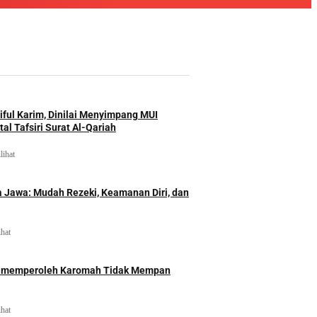
iful Karim, Dinilai Menyimpang MUI
al Tafsiri Surat Al-Qariah
lihat
 Jawa: Mudah Rezeki, Keamanan Diri, dan
ihat
id memperoleh Karomah Tidak Mempan
ihat