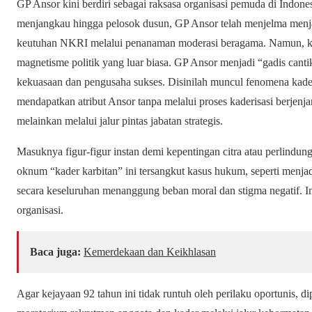
​GP Ansor kini berdiri sebagai raksasa organisasi pemuda di Indone
menjangkau hingga pelosok dusun, GP Ansor telah menjelma menja
keutuhan NKRI melalui penanaman moderasi beragama. Namun, k
magnetisme politik yang luar biasa. GP Ansor menjadi “gadis cant
kekuasaan dan pengusaha sukses. Disinilah muncul fenomena kader
mendapatkan atribut Ansor tanpa melalui proses kaderisasi berjenj
melainkan melalui jalur pintas jabatan strategis.
​Masuknya figur-figur instan demi kepentingan citra atau perlindun
oknum “kader karbitan” ini tersangkut kasus hukum, seperti menja
secara keseluruhan menanggung beban moral dan stigma negatif. Ini
organisasi.
Baca juga:
Kemerdekaan dan Keikhlasan
​Agar kejayaan 92 tahun ini tidak runtuh oleh perilaku oportunis, 