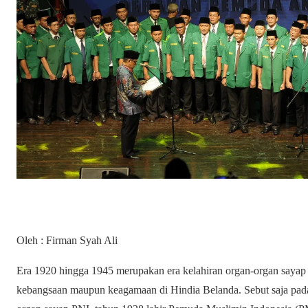
Oleh : Firman Syah Ali
Era 1920 hingga 1945 merupakan era kelahiran organ-organ sayap
kebangsaan maupun keagamaan di Hindia Belanda. Sebut saja pad