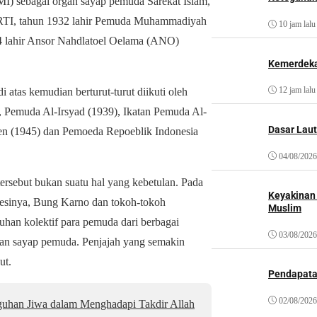
MI) sebagai organ sayap pemuda Sarekat Islam,
RTI, tahun 1932 lahir Pemuda Muhammadiyah
10 jam lalu
 lahir Ansor Nahdlatoel Oelama (ANO)
Kemerdeka
12 jam lalu
as kemudian berturut-turut diikuti oleh
 Pemuda Al-Irsyad (1939), Ikatan Pemuda Al-
Dasar Laut
en (1945) dan Pemoeda Repoeblik Indonesia
04/08/2026
ersebut bukan suatu hal yang kebetulan. Pada
Keyakinan
resinya, Bung Karno dan tokoh-tokoh
Muslim
uhan kolektif para pemuda dari berbagai
03/08/2026
gan sayap pemuda. Penjajah yang semakin
ut.
Pendapat
02/08/2026
uhan Jiwa dalam Menghadapi Takdir Allah