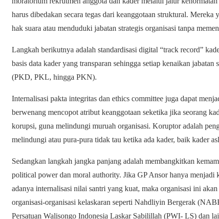
​moratorium rekrutmen anggota dan kader melalui jalur kehormat
harus dibedakan secara tegas dari keanggotaan struktural. Mereka y
hak suara atau menduduki jabatan strategis organisasi tanpa memenu
Langkah berikutnya adalah ​standardisasi digital “track record” 
basis data kader yang transparan sehingga setiap kenaikan jabatan 
(PKD, PKL, hingga PKN).
​Internalisasi pakta integritas dan ethics committee juga dapat menj
berwenang mencopot atribut keanggotaan seketika jika seorang kad
korupsi, guna melindungi muruah organisasi. Koruptor adalah pen
melindungi atau pura-pura tidak tau ketika ada kader, baik kader asl
​Sedangkan langkah jangka panjang adalah membangkitkan kema
political power dan moral authority. Jika GP Ansor hanya menjadi k
adanya internalisasi nilai santri yang kuat, maka organisasi ini ak
organisasi-organisasi kelaskaran seperti Nahdliyin Bergerak (NA
Persatuan Walisongo Indonesia Laskar Sabilillah (PWI- LS) dan 