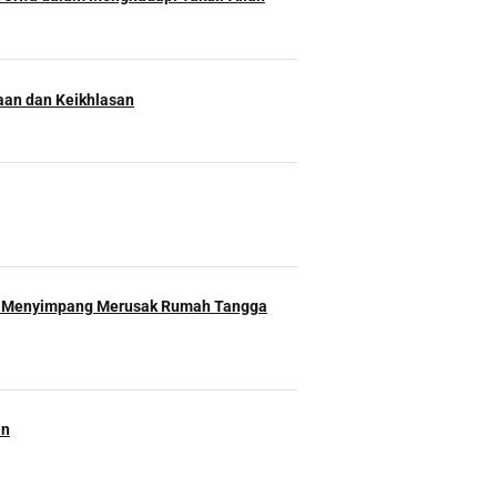
an dan Keikhlasan
 Menyimpang Merusak Rumah Tangga
an