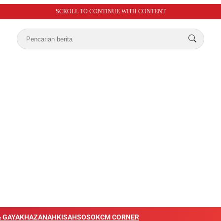
SCROLL TO CONTINUE WITH CONTENT
 GAYA
KHAZANAH
KISAH
SOSOK
CM CORNER