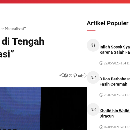
Artikel Populer
r Naturalisasi”
 di Tengah
01
Inilah Sosok Sya
asi”
Karena Salah Fat
22/05/2025
•
154 Di
Facebook
Twitter
Pinterest
Mail
WhatsApp
02
3 Doa Berbahasa
Fasih Ceramah
26/07/2025
•
67 Dil
03
Khalid bin Wal
Diracun
02/09/2021
•
28 Dil