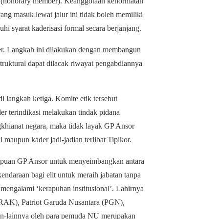
an (honorary member). Keanggotaan kehormatan
ang masuk lewat jalur ini tidak boleh memiliki
hi syarat kaderisasi formal secara berjanjang.
kader. Langkah ini dilakukan dengan membangun
struktural dapat dilacak riwayat pengabdiannya
adi langkah ketiga. Komite etik tersebut
er terindikasi melakukan tindak pidana
gkhianat negara, maka tidak layak GP Ansor
i maupun kader jadi-jadian terlibat Tipikor.
mpuan GP Ansor untuk menyeimbangkan antara
endaraan bagi elit untuk meraih jabatan tanpa
an mengalami ‘kerapuhan institusional’. Lahirnya
BRAK), Patriot Garuda Nusantara (PGN),
lain-lainnya oleh para pemuda NU merupakan