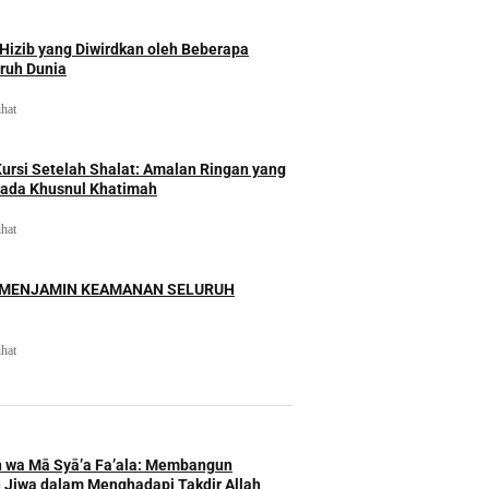
izib yang Diwirdkan oleh Beberapa
uruh Dunia
ihat
rsi Setelah Shalat: Amalan Ringan yang
ada Khusnul Khatimah
ihat
 MENJAMIN KEAMANAN SELURUH
ihat
h wa Mā Syā’a Fa’ala: Membangun
 Jiwa dalam Menghadapi Takdir Allah