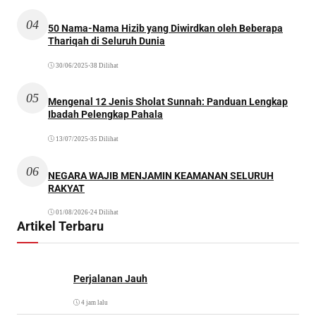
04
50 Nama-Nama Hizib yang Diwirdkan oleh Beberapa
Thariqah di Seluruh Dunia
30/06/2025
•
38 Dilihat
05
Mengenal 12 Jenis Sholat Sunnah: Panduan Lengkap
Ibadah Pelengkap Pahala
13/07/2025
•
35 Dilihat
06
NEGARA WAJIB MENJAMIN KEAMANAN SELURUH
RAKYAT
01/08/2026
•
24 Dilihat
Artikel Terbaru
Perjalanan Jauh
4 jam lalu