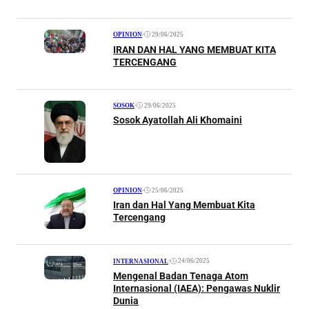
•
29/06/2025
OPINION
IRAN DAN HAL YANG MEMBUAT KITA
TERCENGANG
•
29/06/2025
SOSOK
Sosok Ayatollah Ali Khomaini
•
25/06/2025
OPINION
Iran dan Hal Yang Membuat Kita
Tercengang
•
24/06/2025
INTERNASIONAL
Mengenal Badan Tenaga Atom
Internasional (IAEA): Pengawas Nuklir
Dunia