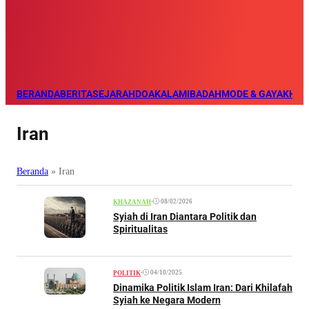
BERANDA
BERITA
SEJARAH
DOA
KALAM
IBADAH
MODE & GAYA
KHAZ
Iran
Beranda
»
Iran
•
08/02/2026
KHAZANAH
Syiah di Iran Diantara Politik dan
Spiritualitas
•
04/10/2025
POLITIK
Dinamika Politik Islam Iran: Dari Khilafah
Syiah ke Negara Modern