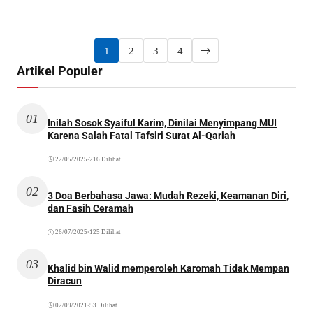
1
2
3
4
Artikel Populer
01
Inilah Sosok Syaiful Karim, Dinilai Menyimpang MUI
Karena Salah Fatal Tafsiri Surat Al-Qariah
22/05/2025
•
216 Dilihat
02
3 Doa Berbahasa Jawa: Mudah Rezeki, Keamanan Diri,
dan Fasih Ceramah
26/07/2025
•
125 Dilihat
03
Khalid bin Walid memperoleh Karomah Tidak Mempan
Diracun
02/09/2021
•
53 Dilihat