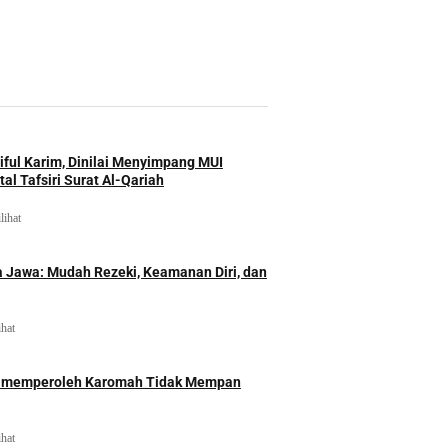
iful Karim, Dinilai Menyimpang MUI
al Tafsiri Surat Al-Qariah
lihat
 Jawa: Mudah Rezeki, Keamanan Diri, dan
ihat
id memperoleh Karomah Tidak Mempan
ihat