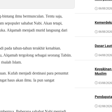
06/08/2026
bintang ilmu bermunculan. Tentu saja,
Kemerdeka
m sepopuler sahabat Nabi. Akan tetapi,
ka. Alqamah menjadi murid langsung dari
06/08/2026
Dasar Laut
i pada tahun-tahun terakhir kenabian.
u, Alqamah tergolong sebagai seorang Tabiin.
04/08/2026
risalah Islam.
Keyakinan
uan. Kufah menjadi destinasi para penuntut
Muslim
gat haus akan ilmu. Ia pun sangat
03/08/2026
Pendapat
02/08/2026
umbernya. Beberapa sahabat Nabi menjadi