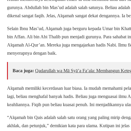
gurunya. Abdullah bin Mas’ud adalah salah satunya. Beliau adala
dikenal sangat faqih. Jelas, Alqamah sangat dekat dengannya. Ia be
Selain Ibnu Mas’ud, Alqamah juga berguru kepada Umar bin Khattab
bin Affan. Ali bin Abi Thalib pun menjadi gurunya. Para sahabat i
Alqamah Al-Qur’an. Mereka juga mengajarkan hadis Nabi. Ilmu fiqi
menyerapnya dengan baik.
Baca juga:
Qadarullah wa Mā Syā’a Fa’ala: Membangun Keteg
Alqamah memiliki kecerdasan luar biasa. Ia mudah memahami pelaja
lagi, beliau menghafal banyak hadis. Beliau juga menguasai ilmu 
keahliannya. Fiqih pun beliau kuasai penuh. Ini menjadikannya ul
“Alqamah bin Qais adalah salah satu orang yang paling mirip deng
akhlak, dan petunjuk,” demikian kata para ulama. Kutipan ini jela