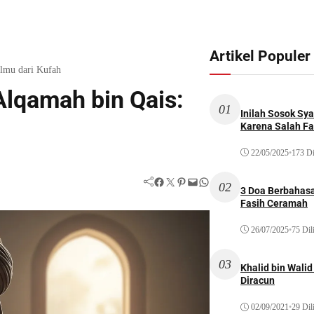
Artikel Populer
Ilmu dari Kufah
lqamah bin Qais:
01
Inilah Sosok Sya
Karena Salah Fat
22/05/2025
•
173 Di
Facebook
Twitter
Pinterest
Mail
WhatsApp
02
3 Doa Berbahasa
Fasih Ceramah
26/07/2025
•
75 Dil
03
Khalid bin Wal
Diracun
02/09/2021
•
29 Dil