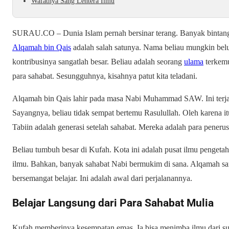
Wafatnya Sang Lentera Ilmu
SURAU.CO – Dunia Islam pernah bersinar terang. Banyak bintang-
Alqamah bin Qais
adalah salah satunya. Nama beliau mungkin belu
kontribusinya sangatlah besar. Beliau adalah seorang
ulama
terkemu
para sahabat. Sesungguhnya, kisahnya patut kita teladani.
Alqamah bin Qais lahir pada masa Nabi Muhammad SAW. Ini terjad
Sayangnya, beliau tidak sempat bertemu Rasulullah. Oleh karena it
Tabiin adalah generasi setelah sahabat. Mereka adalah para penerus 
Beliau tumbuh besar di Kufah. Kota ini adalah pusat ilmu pengetah
ilmu. Bahkan, banyak sahabat Nabi bermukim di sana. Alqamah san
bersemangat belajar. Ini adalah awal dari perjalanannya.
Belajar Langsung dari Para Sahabat Mulia
Kufah memberinya kesempatan emas. Ia bisa menimba ilmu dari s