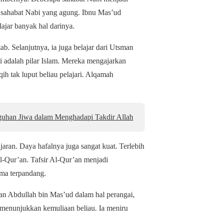
h sahabat Nabi yang agung. Ibnu Mas’ud
lajar banyak hal darinya.
. Selanjutnya, ia juga belajar dari Utsman
ni adalah pilar Islam. Mereka mengajarkan
h tak luput beliau pelajari. Alqamah
uhan Jiwa dalam Menghadapi Takdir Allah
ran. Daya hafalnya juga sangat kuat. Terlebih
Al-Qur’an. Tafsir Al-Qur’an menjadi
ama terpandang.
an Abdullah bin Mas’ud dalam hal perangai,
s menunjukkan kemuliaan beliau. Ia meniru