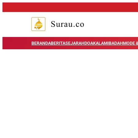
BERANDA
BERITA
SEJARAH
DOA
KALAM
IBADAH
MODE &