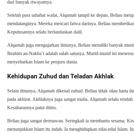
dari banyak riwayatnya.
Setelah para sahabat wafat, Alqamah tampil ke depan. Beliau men
mendatanginya. Mereka mencari fatwa darinya. Beliau memberikan 
Keputusannya selalu berlandaskan dalil.
Alqamah juga mengajarkan ilmunya. Beliau memiliki banyak murid
Ibrahim an-Nakha’i adalah salah satunya. Murid-murid ini meneru
menyebarkan Islam ke penjuru dunia.
Kehidupan Zuhud dan Teladan Akhlak
Selain ilmunya, Alqamah dikenal zuhud. Beliau tidak silau harta d
pada akhirat. Akhlaknya juga sangat mulia. Alqamah selalu rendah 
Kesabarannya patut ditiru.
Beliau juga sangat dermawan. Seringkali ia membantu sesama. K
menunjukkan Islam itu indah. Ia menghidupkan nilai-nilai Islam. In