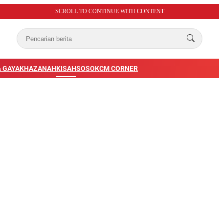
SCROLL TO CONTINUE WITH CONTENT
 GAYA
KHAZANAH
KISAH
SOSOK
CM CORNER