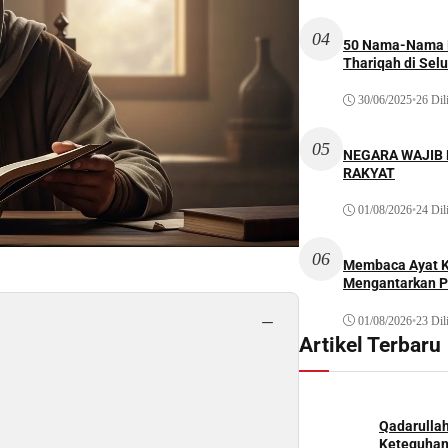
04
50 Nama-Nama H
Thariqah di Sel
30/06/2025
•
26 Dil
05
NEGARA WAJIB
RAKYAT
01/08/2026
•
24 Dil
06
Membaca Ayat Ku
s
Mengantarkan P
−
01/08/2026
•
23 Dil
Artikel Terbaru
Qadarulla
Keteguhan