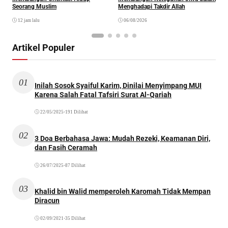
Seorang Muslim
Menghadapi Takdir Allah
12 jam lalu
06/08/2026
Artikel Populer
01
Inilah Sosok Syaiful Karim, Dinilai Menyimpang MUI
Karena Salah Fatal Tafsiri Surat Al-Qariah
22/05/2025
•
191 Dilihat
02
3 Doa Berbahasa Jawa: Mudah Rezeki, Keamanan Diri,
dan Fasih Ceramah
26/07/2025
•
87 Dilihat
03
Khalid bin Walid memperoleh Karomah Tidak Mempan
Diracun
02/09/2021
•
35 Dilihat