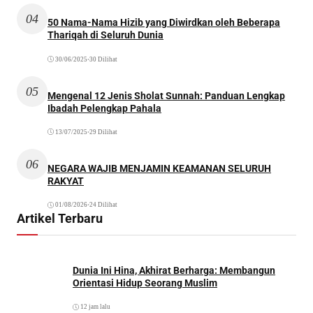
04
50 Nama-Nama Hizib yang Diwirdkan oleh Beberapa
Thariqah di Seluruh Dunia
30/06/2025
•
30 Dilihat
05
Mengenal 12 Jenis Sholat Sunnah: Panduan Lengkap
Ibadah Pelengkap Pahala
13/07/2025
•
29 Dilihat
06
NEGARA WAJIB MENJAMIN KEAMANAN SELURUH
RAKYAT
01/08/2026
•
24 Dilihat
Artikel Terbaru
Dunia Ini Hina, Akhirat Berharga: Membangun
Orientasi Hidup Seorang Muslim
12 jam lalu