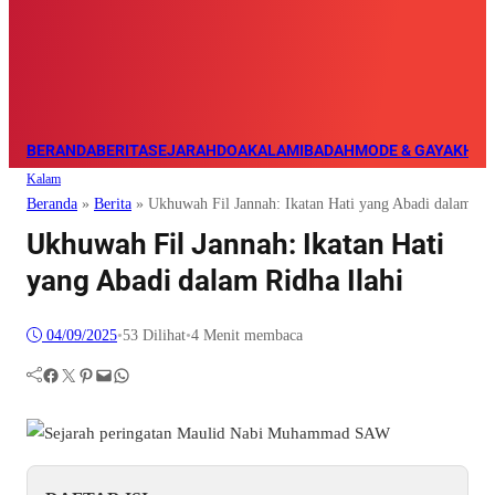
BERANDA
BERITA
SEJARAH
DOA
KALAM
IBADAH
MODE & GAYA
KHAZ
Kalam
Beranda
»
Berita
»
Ukhuwah Fil Jannah: Ikatan Hati yang Abadi dalam Rid
Ukhuwah Fil Jannah: Ikatan Hati
yang Abadi dalam Ridha Ilahi
04/09/2025
•
53
Dilihat
•
4 Menit membaca
Facebook
Twitter
Pinterest
Mail
WhatsApp