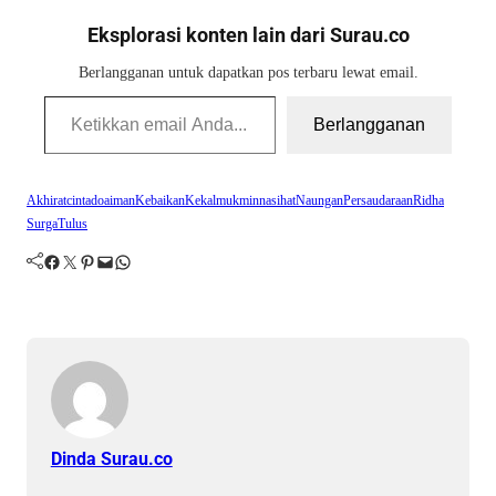
Eksplorasi konten lain dari Surau.co
Berlangganan untuk dapatkan pos terbaru lewat email.
Ketikkan email Anda...
Berlangganan
Akhirat
cinta
doa
iman
Kebaikan
Kekal
mukmin
nasihat
Naungan
Persaudaraan
Ridha
Surga
Tulus
Facebook
Twitter
Pinterest
Mail
WhatsApp
Dinda Surau.co