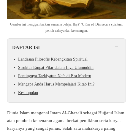
Gambar ini menggambarkan suasana belajar Iḥyā’ ‘Ulūm ad-Dīn secara spiritual,
penuh cahaya dan ketenangan.
−
DAFTAR ISI
Landasan Filosofis Kebangkitan Spiritual
Struktur Empat Pilar dalam Ihya Ulumuddin
Pentingnya Tazkiyatun Nafs di Era Modern
Mengapa Anda Harus Mempelajari Kitab Ini?
Kesimpulan
Dunia Islam mengenal Imam Al-Ghazali sebagai Hujjatul Islam
atau pembela kebenaran agama berkat pemikiran serta karya-
karyanya yang sangat jenius. Salah satu mahakarya paling