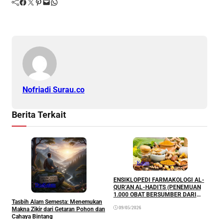
Facebook
Twitter
Pinterest
Mail
WhatsApp
Nofriadi Surau.co
Berita Terkait
Kalam
ENSIKLOPEDI FARMAKOLOGI AL-
Doa
Kalam
QUR’AN AL-HADITS (PENEMUAN
1.000 OBAT BERSUMBER DARI
Tasbih Alam Semesta: Menemukan
M
AL-QUR’AN DAN AL-HADITS)
09/05/2026
Makna Zikir dari Getaran Pohon dan
P
Cahaya Bintang
M