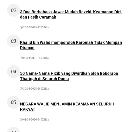
02
3 Doa Berbahasa Jawa: Mudah Rezeki, Keamanan Diri,
dan Fasih Ceramah
26/07/2025
•
75 Dilihat
03
Khalid bin Walid memperoleh Karomah Tidak Mempan
Diracun
02/09/2021
•
29 Dilihat
04
50 Nama-Nama Hizib yang Diwirdkan oleh Beberapa
Thariqah di Seluruh Dunia
30/06/2025
•
26 Dilihat
05
NEGARA WAJIB MENJAMIN KEAMANAN SELURUH
RAKYAT
01/08/2026
•
24 Dilihat