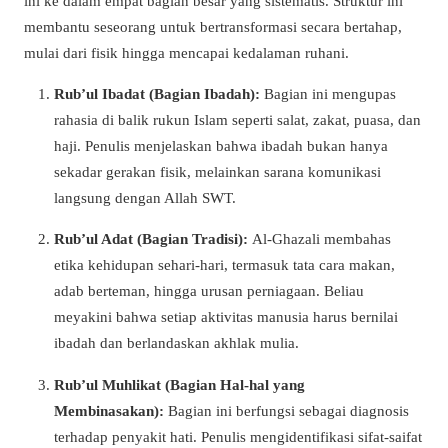
ini ke dalam empat bagian besar yang sistematis. Struktur ini
membantu seseorang untuk bertransformasi secara bertahap,
mulai dari fisik hingga mencapai kedalaman ruhani.
Rub’ul Ibadat (Bagian Ibadah):
Bagian ini mengupas
rahasia di balik rukun Islam seperti salat, zakat, puasa, dan
haji. Penulis menjelaskan bahwa ibadah bukan hanya
sekadar gerakan fisik, melainkan sarana komunikasi
langsung dengan Allah SWT.
Rub’ul Adat (Bagian Tradisi):
Al-Ghazali membahas
etika kehidupan sehari-hari, termasuk tata cara makan,
adab berteman, hingga urusan perniagaan. Beliau
meyakini bahwa setiap aktivitas manusia harus bernilai
ibadah dan berlandaskan akhlak mulia.
Rub’ul Muhlikat (Bagian Hal-hal yang
Membinasakan):
Bagian ini berfungsi sebagai diagnosis
terhadap penyakit hati. Penulis mengidentifikasi sifat-saifat