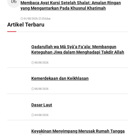
06
Membaca Ayat Kursi Setelah Shalat: Amalan Ringan
yang Mengantarkan Pada Khusnul Khatimah
01/08/2026
•
23 Dilihat
Artikel Terbaru
Qadarullah wa Mā Syā’a Fa’ala: Membangun
Keteguhan Jiwa dalam Menghadapi Takdir Allah
06/08/2026
Kemerdekaan dan Keikhlasan
06/08/2026
Dasar Laut
04/08/2026
Keyakinan Menyimpang Merusak Rumah Tangga