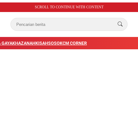
SCROLL TO CONTINUE WITH CONTENT
 GAYA
KHAZANAH
KISAH
SOSOK
CM CORNER