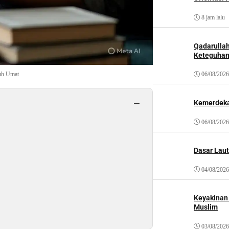
8 jam lalu
Qadarulla
Keteguhan
06/08/2026
uh Umat
−
Kemerdeka
06/08/2026
Dasar Laut
04/08/2026
Keyakinan
Muslim
03/08/2026