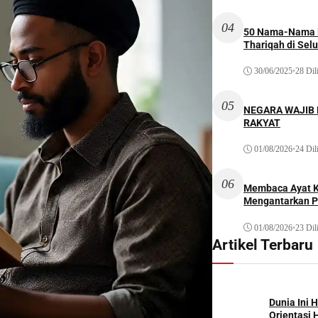
04
50 Nama-Nama H
Thariqah di Sel
30/06/2025
•
28 Dil
05
NEGARA WAJIB
RAKYAT
01/08/2026
•
24 Dil
06
Membaca Ayat Ku
Mengantarkan P
01/08/2026
•
23 Dil
Artikel Terbaru
Dunia Ini 
Orientasi 