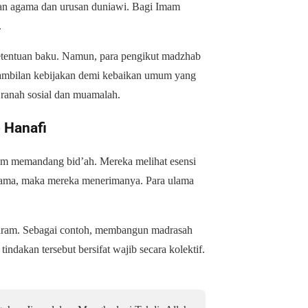
san agama dan urusan duniawi. Bagi Imam
.
etentuan baku. Namun, para pengikut madzhab
gambilan kebijakan demi kebaikan umum yang
m ranah sosial dan muamalah.
 Hanafi
am memandang bid’ah. Mereka melihat esensi
agama, maka mereka menerimanya. Para ulama
haram. Sebagai contoh, membangun madrasah
ndakan tersebut bersifat wajib secara kolektif.