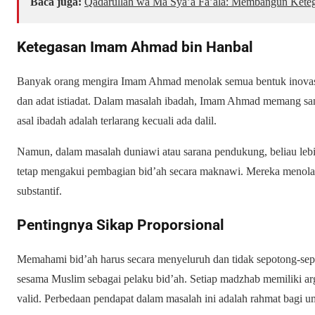
Baca juga:
Qadarullah wa Mā Syā’a Fa’ala: Membangun Keteg
Ketegasan Imam Ahmad bin Hanbal
Banyak orang mengira Imam Ahmad menolak semua bentuk inovasi
dan adat istiadat. Dalam masalah ibadah, Imam Ahmad memang san
asal ibadah adalah terlarang kecuali ada dalil.
Namun, dalam masalah duniawi atau sarana pendukung, beliau lebih
tetap mengakui pembagian bid’ah secara maknawi. Mereka menolak
substantif.
Pentingnya Sikap Proporsional
Memahami bid’ah harus secara menyeluruh dan tidak sepotong-se
sesama Muslim sebagai pelaku bid’ah. Setiap madzhab memiliki ar
valid. Perbedaan pendapat dalam masalah ini adalah rahmat bagi u