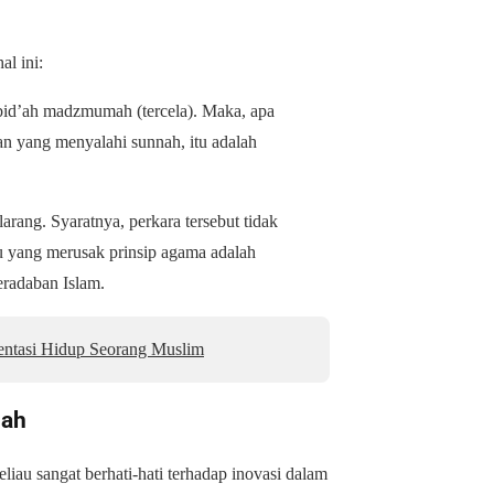
l ini:
bid’ah madzmumah (tercela). Maka, apa
kan yang menyalahi sunnah, itu adalah
arang. Syaratnya, perkara tersebut tidak
u yang merusak prinsip agama adalah
radaban Islam.
entasi Hidup Seorang Muslim
nah
iau sangat berhati-hati terhadap inovasi dalam