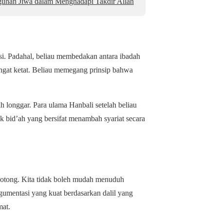
uhan Jiwa dalam Menghadapi Takdir Allah
. Padahal, beliau membedakan antara ibadah
gat ketat. Beliau memegang prinsip bahwa
 longgar. Para ulama Hanbali setelah beliau
 bid’ah yang bersifat menambah syariat secara
potong. Kita tidak boleh mudah menuduh
gumentasi yang kuat berdasarkan dalil yang
mat.