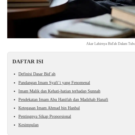
Akar Lahirnya Bid'ah Dalam Tub
DAFTAR ISI
Definisi Dasar Bid’ah
Pandangan Imam Syafi’i yang Fenomenal
Imam Malik dan Kehati-hatian terhadap Sunnah
Pendekatan Imam Abu Hanifah dan Madzhab Hanafi
Ketegasan Imam Ahmad bin Hanbal
Pentingnya Sikap Proporsional
Kesimpulan