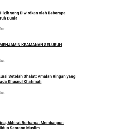
izib yang Diwirdkan oleh Beberapa
uruh Dunia
ihat
 MENJAMIN KEAMANAN SELURUH
ihat
rsi Setelah Shalat: Amalan Ringan yang
ada Khusnul Khatimah
ihat
Hina, Akhirat Berharga: Membangun
Hidup Seorang Muslim