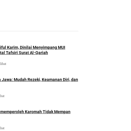
iful Karim, Dinilai Menyimpang MUI
al Tafsiri Surat Al-Qariah
lihat
 Jawa: Mudah Rezeki, Keamanan Diri, dan
ihat
id memperoleh Karomah Tidak Mempan
ihat