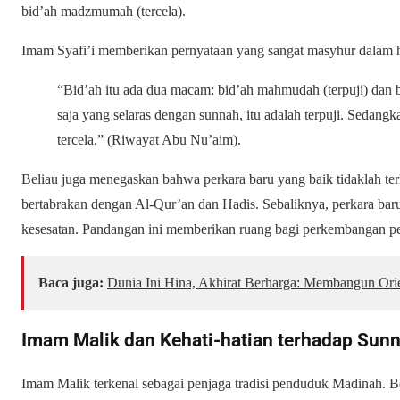
bid’ah
madzmumah
(tercela).
Imam Syafi’i memberikan pernyataan yang sangat masyhur dalam ha
“Bid’ah itu ada dua macam: bid’ah mahmudah (terpuji) dan 
saja yang selaras dengan sunnah, itu adalah terpuji. Sedang
tercela.” (Riwayat Abu Nu’aim).
Beliau juga menegaskan bahwa perkara baru yang baik tidaklah terl
bertabrakan dengan Al-Qur’an dan Hadis. Sebaliknya, perkara bar
kesesatan. Pandangan ini memberikan ruang bagi perkembangan pe
Baca juga:
Dunia Ini Hina, Akhirat Berharga: Membangun Ori
Imam Malik dan Kehati-hatian terhadap Sun
Imam Malik terkenal sebagai penjaga tradisi penduduk Madinah. Bel