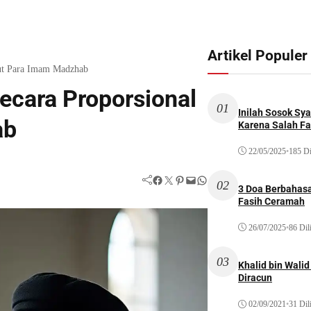
Artikel Populer
ut Para Imam Madzhab
cara Proporsional
01
Inilah Sosok Sya
ab
Karena Salah Fat
22/05/2025
•
185 Di
Facebook
Twitter
Pinterest
Mail
WhatsApp
02
3 Doa Berbahasa
Fasih Ceramah
26/07/2025
•
86 Dil
03
Khalid bin Wal
Diracun
02/09/2021
•
31 Dil