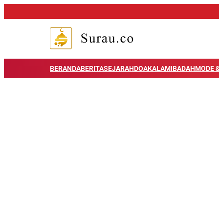
BERANDA
BERITA
SEJARAH
DOA
KALAM
IBADAH
MODE &