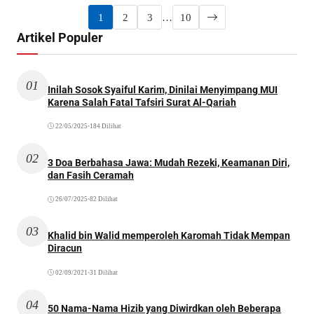
1
2
3
…
10
Artikel Populer
01
Inilah Sosok Syaiful Karim, Dinilai Menyimpang MUI
Karena Salah Fatal Tafsiri Surat Al-Qariah
22/05/2025
•
184 Dilihat
02
3 Doa Berbahasa Jawa: Mudah Rezeki, Keamanan Diri,
dan Fasih Ceramah
26/07/2025
•
82 Dilihat
03
Khalid bin Walid memperoleh Karomah Tidak Mempan
Diracun
02/09/2021
•
31 Dilihat
04
50 Nama-Nama Hizib yang Diwirdkan oleh Beberapa