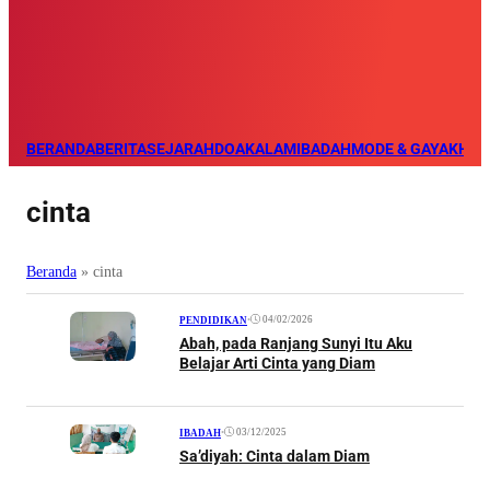
BERANDA
BERITA
SEJARAH
DOA
KALAM
IBADAH
MODE & GAYA
KHAZ
cinta
Beranda
»
cinta
•
04/02/2026
PENDIDIKAN
Abah, pada Ranjang Sunyi Itu Aku
Belajar Arti Cinta yang Diam
•
03/12/2025
IBADAH
Sa’diyah: Cinta dalam Diam