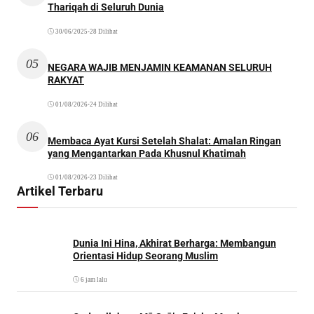
Thariqah di Seluruh Dunia
30/06/2025
•
28 Dilihat
05
NEGARA WAJIB MENJAMIN KEAMANAN SELURUH
RAKYAT
01/08/2026
•
24 Dilihat
06
Membaca Ayat Kursi Setelah Shalat: Amalan Ringan
yang Mengantarkan Pada Khusnul Khatimah
01/08/2026
•
23 Dilihat
Artikel Terbaru
Dunia Ini Hina, Akhirat Berharga: Membangun
Orientasi Hidup Seorang Muslim
6 jam lalu