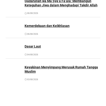
Qadarullah wa Mā Syā’a Fa’ala: Membangun
Keteguhan Jiwa dalam Menghadapi Takdir Allah
06/08/2026
Kemerdekaan dan Keikhlasan
06/08/2026
Dasar Laut
04/08/2026
Keyakinan Menyimpang Merusak Rumah Tangga
Muslim
03/08/2026