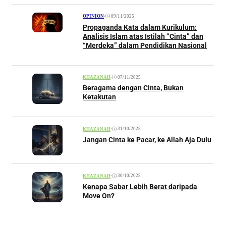
•
09/11/2025
OPINION
Propaganda Kata dalam Kurikulum:
Analisis Islam atas Istilah “Cinta” dan
“Merdeka” dalam Pendidikan Nasional
•
07/11/2025
KHAZANAH
Beragama dengan Cinta, Bukan
Ketakutan
•
31/10/2025
KHAZANAH
Jangan Cinta ke Pacar, ke Allah Aja Dulu
•
30/10/2025
KHAZANAH
Kenapa Sabar Lebih Berat daripada
Move On?