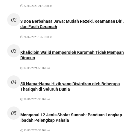
22/05/2025
•
217 Dilihat
02
3 Doa Berbahasa Jawa: Mudah Rezeki, Keamanan Diri,
dan Fasih Ceramah
26/07/2025
•
125 Dilihat
03
Khalid bin Walid memperoleh Karomah Tidak Mempan
Diracun
02/09/2021
•
53 Dilihat
04
50 Nama-Nama Hizib yang Diwirdkan oleh Beberapa
Thariqah di Seluruh Dunia
30/06/2025
•
38 Dilihat
05
Mengenal 12 Jenis Sholat Sunnah: Panduan Lengkap
Ibadah Pelengkap Pahala
13/07/2025
•
35 Dilihat