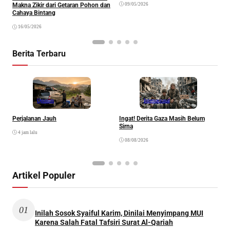
09/05/2026
Makna Zikir dari Getaran Pohon dan
Cahaya Bintang
16/05/2026
Berita Terbaru
Opinion
Internasional
Perjalanan Jauh
Ingat! Derita Gaza Masih Belum
D
Sirna
M
4 jam lalu
S
08/08/2026
Artikel Populer
01
Inilah Sosok Syaiful Karim, Dinilai Menyimpang MUI
Karena Salah Fatal Tafsiri Surat Al-Qariah