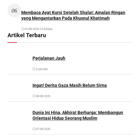
06
Membaca Ayat Kursi Setelah Shalat: Amalan Ringan
yang Mengantarkan Pada Khusnul Khatimah
01/08/2026
•
24 Dilihat
Artikel Terbaru
Perjalanan Jauh
4 jam lalu
Ingat! Derita Gaza Masih Belum Sirna
08/08/2026
Dunia Ini Hina, Akhirat Berharga: Membangun
Orientasi Hidup Seorang Muslim
07/08/2026