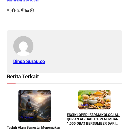
Ridha
sabar
Takwa
Ujian
Facebook
Twitter
Pinterest
Mail
WhatsApp
Dinda Surau.co
Berita Terkait
Kalam
ENSIKLOPEDI FARMAKOLOGI AL-
M
Doa
Kalam
QUR’AN AL-HADITS (PENEMUAN
P
1.000 OBAT BERSUMBER DARI
K
Tasbih Alam Semesta: Menemukan
AL-QUR’AN DAN AL-HADITS)