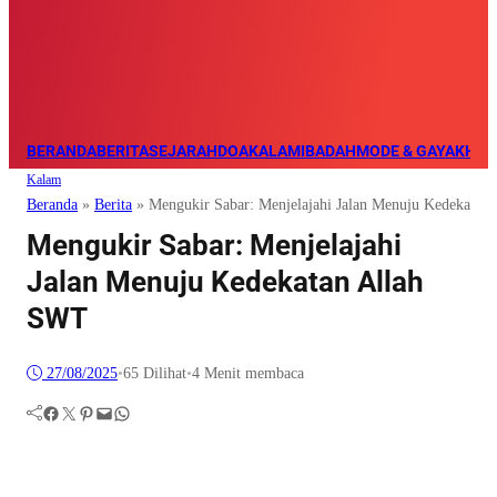
BERANDA
BERITA
SEJARAH
DOA
KALAM
IBADAH
MODE & GAYA
KHAZ
Kalam
Beranda
»
Berita
»
Mengukir Sabar: Menjelajahi Jalan Menuju Kedekatan
Mengukir Sabar: Menjelajahi
Jalan Menuju Kedekatan Allah
SWT
27/08/2025
•
65
Dilihat
•
4 Menit membaca
Facebook
Twitter
Pinterest
Mail
WhatsApp