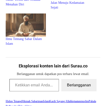
Jalan Menuju Kedamaian
Menahan Diri
Sejati
Ilmu Tentang Sabar Dalam
Islam
Eksplorasi konten lain dari Surau.co
Berlangganan untuk dapatkan pos terbaru lewat email.
Ketikkan email Anda...
Berlangganan
Hidup Tenang
Hikmah Sabar
iman
Islam
Kasih Sayang Allah
ketaatan
muslim
Pahala