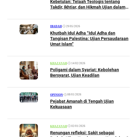
Kebetulan: Telaah Teologis tentang
Takdir, Ikhtiar, dan Hikmah Ujian dalam
Perspektif Islam
•
29/05/2026
IBADAH
Khutbah Idul Adha “Idul Adha dan
Tangisan Palestina: Ujian Persaudaraan
Umat Islam”
•
14/02/2026
KHAZANAH
Poligami dalam Syariat: Kebolehan
Bersyarat, Ujian Keadilan
•
08/01/2026
OPINION
Pejabat Amanah di Tengah Ujian
Kekuasaan
•
02/01/2026
KHAZANAH
Renungan refleksi: Sakit sebagai