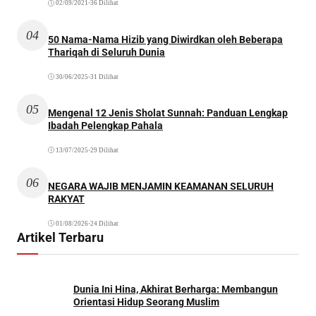
02/09/2021
•
36 Dilihat
04
50 Nama-Nama Hizib yang Diwirdkan oleh Beberapa
Thariqah di Seluruh Dunia
30/06/2025
•
31 Dilihat
05
Mengenal 12 Jenis Sholat Sunnah: Panduan Lengkap
Ibadah Pelengkap Pahala
13/07/2025
•
29 Dilihat
06
NEGARA WAJIB MENJAMIN KEAMANAN SELURUH
RAKYAT
01/08/2026
•
24 Dilihat
Artikel Terbaru
Dunia Ini Hina, Akhirat Berharga: Membangun
Orientasi Hidup Seorang Muslim