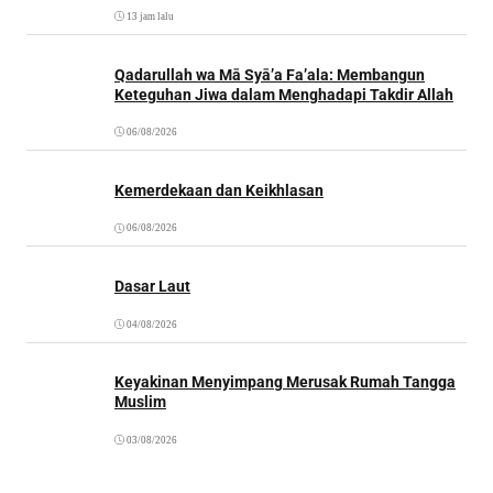
13 jam lalu
Qadarullah wa Mā Syā’a Fa’ala: Membangun
Keteguhan Jiwa dalam Menghadapi Takdir Allah
06/08/2026
Kemerdekaan dan Keikhlasan
06/08/2026
Dasar Laut
04/08/2026
Keyakinan Menyimpang Merusak Rumah Tangga
Muslim
03/08/2026