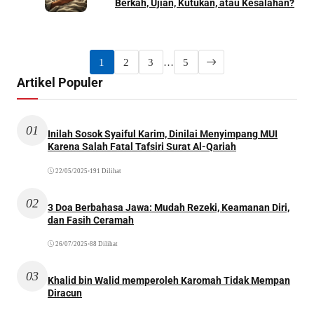
Berkah, Ujian, Kutukan, atau Kesalahan?
1
2
3
…
5
Artikel Populer
01
Inilah Sosok Syaiful Karim, Dinilai Menyimpang MUI
Karena Salah Fatal Tafsiri Surat Al-Qariah
22/05/2025
•
191 Dilihat
02
3 Doa Berbahasa Jawa: Mudah Rezeki, Keamanan Diri,
dan Fasih Ceramah
26/07/2025
•
88 Dilihat
03
Khalid bin Walid memperoleh Karomah Tidak Mempan
Diracun