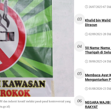
26/07/2025
•
67 Dil
03
Khalid bin Wal
Diracun
02/09/2021
•
28 Dil
04
50 Nama-Nama H
Thariqah di Sel
30/06/2025
•
24 Dil
05
Membaca Ayat Ku
Mengantarkan P
01/08/2026
•
23 Dil
06
n industri kreatif melalui pasal-pasal kontroversial yang
NEGARA WAJIB
ta.go.id)
RAKYAT