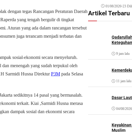
01/08/2026
•
23 Dil
olak dengan tegas Rancangan Peraturan Daerah
Artikel Terbaru
perda yang tengah bergulir di tingkat
mi. Aturan yang ada dalam rancangan tersebut
nsumen juga terancam menjadi terbatas dan
Qadarulla
Keteguhan
9 jam lalu
mpak sosial-ekonomi secara menyeluruh.
il dan menengah yang sudah terpukul oleh
Kemerdeka
 KH Sarmidi Husna Direktur
P3M
pada Selasa
11 jam lalu
arta sedikitnya 14 pasal yang bermasalah.
Dasar Laut
 ekonomi terkait. Kiai ,Sarmidi Husna merasa
04/08/2026
ngkan dampak sosial dan ekonomi secara
Keyakinan
Muslim