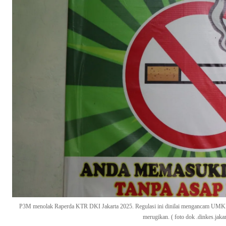
P3M menolak Raperda KTR DKI Jakarta 2025. Regulasi ini dinilai mengancam UMKM da
merugikan. ( foto dok .dinkes.jakar