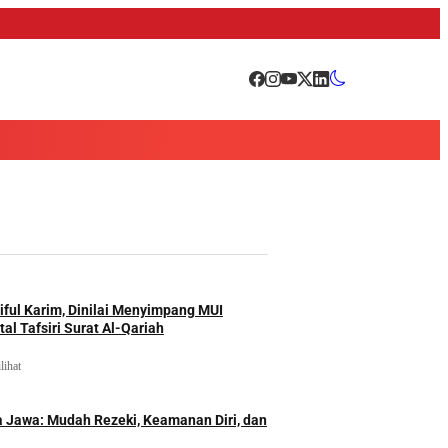
iful Karim, Dinilai Menyimpang MUI
al Tafsiri Surat Al-Qariah
lihat
 Jawa: Mudah Rezeki, Keamanan Diri, dan