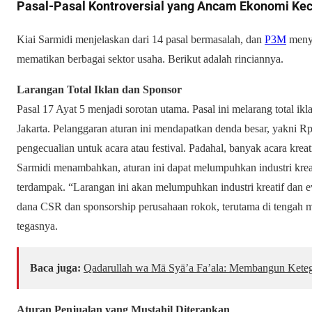
Pasal-Pasal Kontroversial yang Ancam Ekonomi Kec
Kiai Sarmidi menjelaskan dari 14 pasal bermasalah, dan
P3M
menye
mematikan berbagai sektor usaha. Berikut adalah rinciannya.
Larangan Total Iklan dan Sponsor
Pasal 17 Ayat 5 menjadi sorotan utama. Pasal ini melarang total ikl
Jakarta. Pelanggaran aturan ini mendapatkan denda besar, yakni R
pengecualian untuk acara atau festival. Padahal, banyak acara kreat
Sarmidi menambahkan, aturan ini dapat melumpuhkan industri kreat
terdampak. “Larangan ini akan melumpuhkan industri kreatif dan ev
dana CSR dan sponsorship perusahaan rokok, terutama di tengah
tegasnya.
Baca juga:
Qadarullah wa Mā Syā’a Fa’ala: Membangun Keteg
Aturan Penjualan yang Mustahil Diterapkan