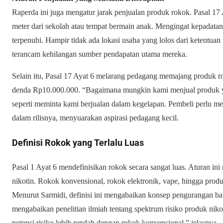
Raperda ini juga mengatur jarak penjualan produk rokok. Pasal 17
meter dari sekolah atau tempat bermain anak. Mengingat kepadatan J
terpenuhi. Hampir tidak ada lokasi usaha yang lolos dari ketentuan
terancam kehilangan sumber pendapatan utama mereka.
Selain itu, Pasal 17 Ayat 6 melarang pedagang memajang produk 
denda Rp10.000.000. “Bagaimana mungkin kami menjual produk y
seperti meminta kami berjualan dalam kegelapan. Pembeli perlu mel
dalam rilisnya, menyuarakan aspirasi pedagang kecil.
Definisi Rokok yang Terlalu Luas
Pasal 1 Ayat 6 mendefinisikan rokok secara sangat luas. Aturan 
nikotin. Rokok konvensional, rokok elektronik, vape, hingga pro
Menurut Sarmidi, definisi ini mengabaikan konsep pengurangan bah
mengabaikan penelitian ilmiah tentang spektrum risiko produk ni
potensi risiko lebih rendah dengan rokok konvensional,” jelasnya.