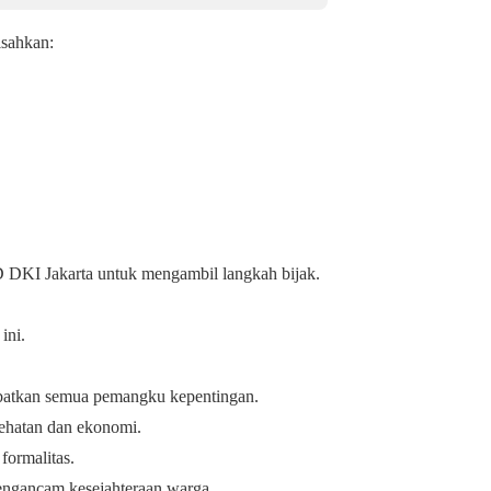
isahkan:
.
DKI Jakarta untuk mengambil langkah bijak.
ini.
ibatkan semua pemangku kepentingan.
ehatan dan ekonomi.
formalitas.
engancam kesejahteraan warga.