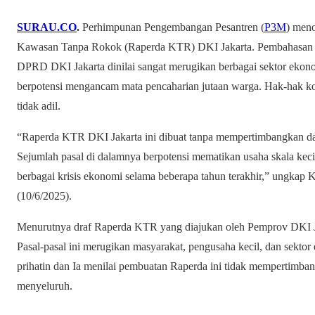
SURAU.CO
.
Perhimpunan Pengembangan Pesantren (
P3M
) men
Kawasan Tanpa Rokok (Raperda KTR) DKI Jakarta. Pembahasan Ra
DPRD DKI Jakarta dinilai sangat merugikan berbagai sektor ekono
berpotensi mengancam mata pencaharian jutaan warga. Hak-hak ko
tidak adil.
“Raperda KTR DKI Jakarta ini dibuat tanpa mempertimbangkan da
Sejumlah pasal di dalamnya berpotensi mematikan usaha skala kec
berbagai krisis ekonomi selama beberapa tahun terakhir,” ungkap
(10/6/2025).
Menurutnya draf Raperda KTR yang diajukan oleh Pemprov DKI Jak
Pasal-pasal ini merugikan masyarakat, pengusaha kecil, dan sektor
prihatin dan Ia menilai pembuatan Raperda ini tidak mempertimba
menyeluruh.