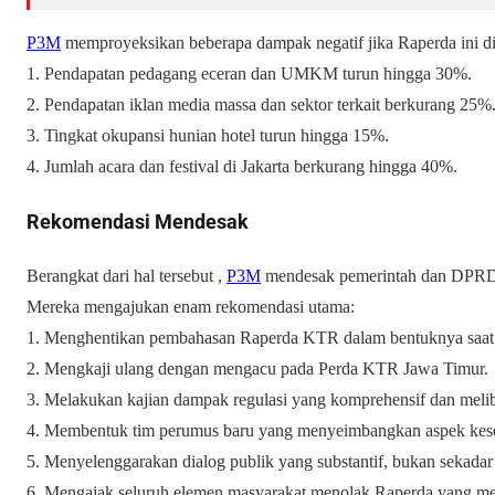
P3M
memproyeksikan beberapa dampak negatif jika Raperda ini d
1. Pendapatan pedagang eceran dan UMKM turun hingga 30%.
2. Pendapatan iklan media massa dan sektor terkait berkurang 25%
3. Tingkat okupansi hunian hotel turun hingga 15%.
4. Jumlah acara dan festival di Jakarta berkurang hingga 40%.
Rekomendasi Mendesak
Berangkat dari hal tersebut ,
P3M
mendesak pemerintah dan DPRD 
Mereka mengajukan enam rekomendasi utama:
1. Menghentikan pembahasan Raperda KTR dalam bentuknya saat 
2. Mengkaji ulang dengan mengacu pada Perda KTR Jawa Timur.
3. Melakukan kajian dampak regulasi yang komprehensif dan mel
4. Membentuk tim perumus baru yang menyeimbangkan aspek kes
5. Menyelenggarakan dialog publik yang substantif, bukan sekadar 
6. Mengajak seluruh elemen masyarakat menolak Raperda yang m