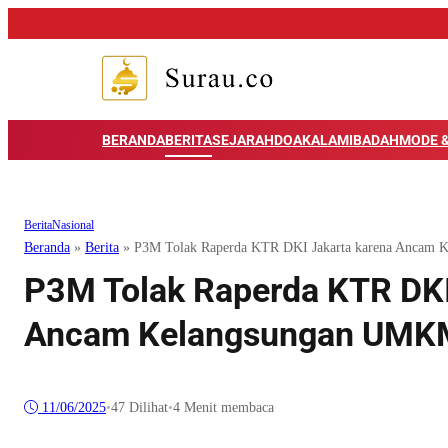
BERANDA
BERITA
SEJARAH
DOA
KALAM
IBADAH
MODE &
Berita
Nasional
Beranda
»
Berita
»
P3M Tolak Raperda KTR DKI Jakarta karena Ancam
P3M Tolak Raperda KTR DKI
Ancam Kelangsungan UMK
11/06/2025
•
47
Dilihat
•
4 Menit membaca