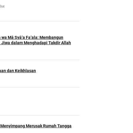
ihat
h wa Mā Syā’a Fa’ala: Membangun
 Jiwa dalam Menghadapi Takdir Allah
an dan Keikhlasan
 Menyimpang Merusak Rumah Tangga