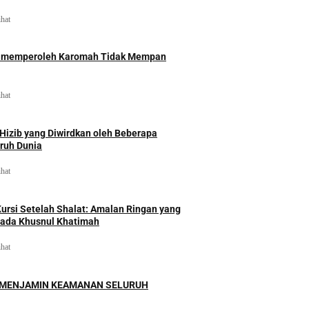
ihat
id memperoleh Karomah Tidak Mempan
ihat
izib yang Diwirdkan oleh Beberapa
uruh Dunia
ihat
rsi Setelah Shalat: Amalan Ringan yang
ada Khusnul Khatimah
ihat
 MENJAMIN KEAMANAN SELURUH