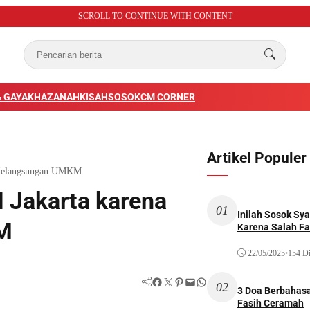
SCROLL TO CONTINUE WITH CONTENT
 GAYA
KHAZANAH
KISAH
SOSOK
CM CORNER
Artikel Populer
 Kelangsungan UMKM
 Jakarta karena
01
Inilah Sosok Sya
M
Karena Salah Fat
22/05/2025
•
154 Di
Facebook
Twitter
Pinterest
Mail
WhatsApp
02
3 Doa Berbahasa
Fasih Ceramah