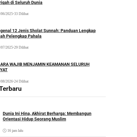
iqah di Seluruh Dunia
/06/2025
•
33 Dilihat
genal 12 Jenis Sholat Sunnah: Panduan Lengkap
dah Pelengkap Pahala
/07/2025
•
29 Dilihat
ARA WAJIB MENJAMIN KEAMANAN SELURUH
YAT
/08/2026
•
24 Dilihat
 Terbaru
Dunia Ini Hina, Akhirat Berharga: Membangun
Orientasi Hidup Seorang Muslim
16 jam lalu