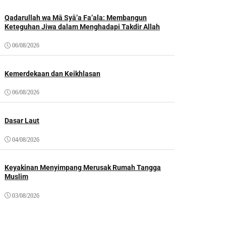
Qadarullah wa Mā Syā’a Fa’ala: Membangun
Keteguhan Jiwa dalam Menghadapi Takdir Allah
06/08/2026
Kemerdekaan dan Keikhlasan
06/08/2026
Dasar Laut
04/08/2026
Keyakinan Menyimpang Merusak Rumah Tangga
Muslim
03/08/2026