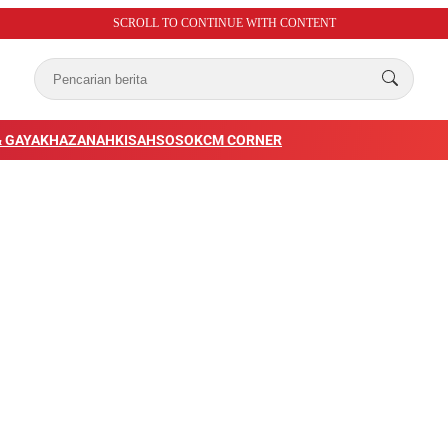
SCROLL TO CONTINUE WITH CONTENT
 GAYA
KHAZANAH
KISAH
SOSOK
CM CORNER