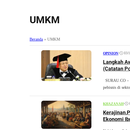
UMKM
Beranda
»
UMKM
•
03/
OPINION
Langkah Aw
(Catatan Po
SURAU.CO – PE
pebisnis di sektor
•
KHAZANAH
Kerajinan,
Ekonomi Ib