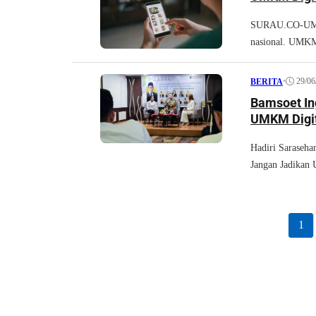
SURAU.CO-UMKM
nasional. UMKM 
•
29/06
BERITA
Bamsoet In
UMKM Digit
Hadiri Saraseha
Jangan Jadikan 
1