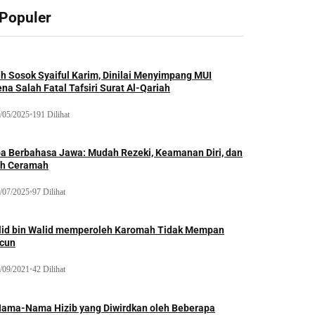
 Populer
ah Sosok Syaiful Karim, Dinilai Menyimpang MUI
na Salah Fatal Tafsiri Surat Al-Qariah
/05/2025
•
191 Dilihat
oa Berbahasa Jawa: Mudah Rezeki, Keamanan Diri, dan
ih Ceramah
/07/2025
•
97 Dilihat
lid bin Walid memperoleh Karomah Tidak Mempan
acun
/09/2021
•
42 Dilihat
Nama-Nama Hizib yang Diwirdkan oleh Beberapa