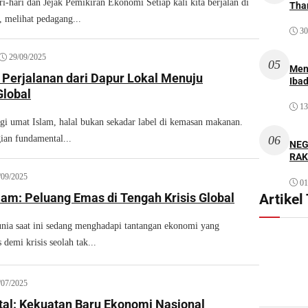
i-hari dan Jejak Pemikiran Ekonomi Setiap kali kita berjalan di
Thar
l, melihat pedagang...
30
29/09/2025
05
Men
 Perjalanan dari Dapur Lokal Menuju
Iba
lobal
13
umat Islam, halal bukan sekadar label di kemasan makanan.
ian fundamental...
06
NEG
RAK
/09/2025
01
lam: Peluang Emas di Tengah Krisis Global
Artikel
a saat ini sedang menghadapi tantangan ekonomi yang
 demi krisis seolah tak...
/07/2025
al: Kekuatan Baru Ekonomi Nasional