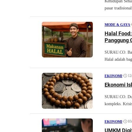
Kehidupan Sehar
pasar tradisiona
•
MODE & GAYA
Halal Food:
Panggung G
SURAU.CO. Bagi 
Halal adalah bag
•
12
EKONOMI
Ekonomi Is
SURAU.CO. Duni
kompleks. Krisis
•
03
EKONOMI
UMKM Digit