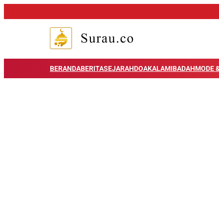
BERANDA
BERITA
SEJARAH
DOA
KALAM
IBADAH
MODE &