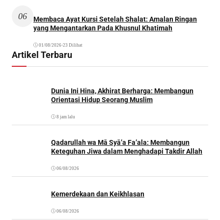
06
Membaca Ayat Kursi Setelah Shalat: Amalan Ringan
yang Mengantarkan Pada Khusnul Khatimah
01/08/2026
•
23 Dilihat
Artikel Terbaru
Dunia Ini Hina, Akhirat Berharga: Membangun
Orientasi Hidup Seorang Muslim
8 jam lalu
Qadarullah wa Mā Syā’a Fa’ala: Membangun
Keteguhan Jiwa dalam Menghadapi Takdir Allah
06/08/2026
Kemerdekaan dan Keikhlasan
06/08/2026