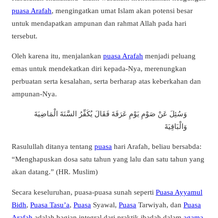
puasa Arafah
, mengingatkan umat Islam akan potensi besar
untuk mendapatkan ampunan dan rahmat Allah pada hari
tersebut.
Oleh karena itu, menjalankan
puasa Arafah
menjadi peluang
emas untuk mendekatkan diri kepada-Nya, merenungkan
perbuatan serta kesalahan, serta berharap atas keberkahan dan
ampunan-Nya.
وَسُئِلَ عَنْ صَوْمِ يَوْمِ عَرَفَةَ فَقَالَ يُكَفِّرُ السَّنَةَ الْمَاضِيَةَ
وَالْبَاقِيَةَ
Rasulullah ditanya tentang
puasa
hari Arafah, beliau bersabda:
“Menghapuskan dosa satu tahun yang lalu dan satu tahun yang
akan datang.” (HR. Muslim)
Secara keseluruhan, puasa-puasa sunah seperti
Puasa Ayyamul
Bidh
,
Puasa Tasu’a
,
Puasa
Syawal,
Puasa
Tarwiyah, dan
Puasa
Arafah
adalah bagian integral dari praktik ibadah dalam
agama