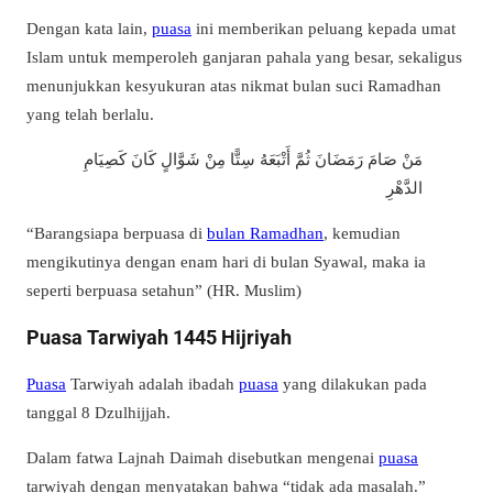
Dengan kata lain,
puasa
ini memberikan peluang kepada umat
Islam untuk memperoleh ganjaran pahala yang besar, sekaligus
menunjukkan kesyukuran atas nikmat bulan suci Ramadhan
yang telah berlalu.
مَنْ صَامَ رَمَضَانَ ثُمَّ أَتْبَعَهُ سِتًّا مِنْ شَوَّالٍ كَانَ كَصِيَامِ
الدَّهْرِ
“Barangsiapa berpuasa di
bulan Ramadhan
, kemudian
mengikutinya dengan enam hari di bulan Syawal, maka ia
seperti berpuasa setahun” (HR. Muslim)
Puasa Tarwiyah 1445 Hijriyah
Puasa
Tarwiyah adalah ibadah
puasa
yang dilakukan pada
tanggal 8 Dzulhijjah.
Dalam fatwa Lajnah Daimah disebutkan mengenai
puasa
tarwiyah dengan menyatakan bahwa “tidak ada masalah.”