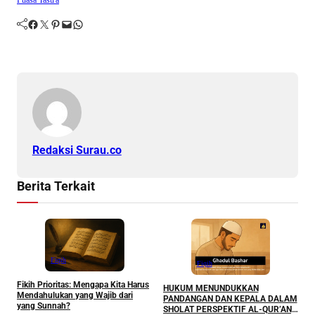
Facebook
Twitter
Pinterest
Mail
WhatsApp
Redaksi Surau.co
Berita Terkait
Fiqih
Fiqih
M
Fikih Prioritas: Mengapa Kita Harus
P
HUKUM MENUNDUKKAN
Mendahulukan yang Wajib dari
Y
PANDANGAN DAN KEPALA DALAM
yang Sunnah?
T
SHOLAT PERSPEKTIF AL-QUR’AN,