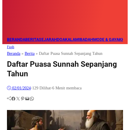
BERANDA
BERITA
SEJARAH
DOA
KALAM
IBADAH
MODE & GAYA
KHAZ
Fiqih
Beranda
»
Berita
»
Daftar Puasa Sunnah Sepanjang Tahun
Daftar Puasa Sunnah Sepanjang
Tahun
02/01/2024
•
129
Dilihat
•
6 Menit membaca
Facebook
Twitter
Pinterest
Mail
WhatsApp