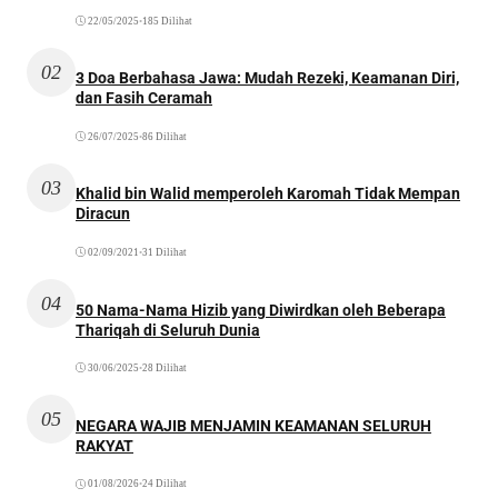
22/05/2025
•
185 Dilihat
02
3 Doa Berbahasa Jawa: Mudah Rezeki, Keamanan Diri,
dan Fasih Ceramah
26/07/2025
•
86 Dilihat
03
Khalid bin Walid memperoleh Karomah Tidak Mempan
Diracun
02/09/2021
•
31 Dilihat
04
50 Nama-Nama Hizib yang Diwirdkan oleh Beberapa
Thariqah di Seluruh Dunia
30/06/2025
•
28 Dilihat
05
NEGARA WAJIB MENJAMIN KEAMANAN SELURUH
RAKYAT
01/08/2026
•
24 Dilihat