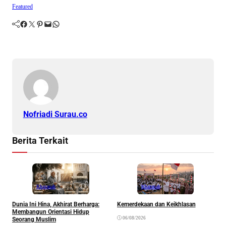
Featured
Facebook
Twitter
Pinterest
Mail
WhatsApp
Nofriadi Surau.co
Berita Terkait
Khazanah
Khazanah
Dunia Ini Hina, Akhirat Berharga:
Kemerdekaan dan Keikhlasan
K
Membangun Orientasi Hidup
R
06/08/2026
Seorang Muslim