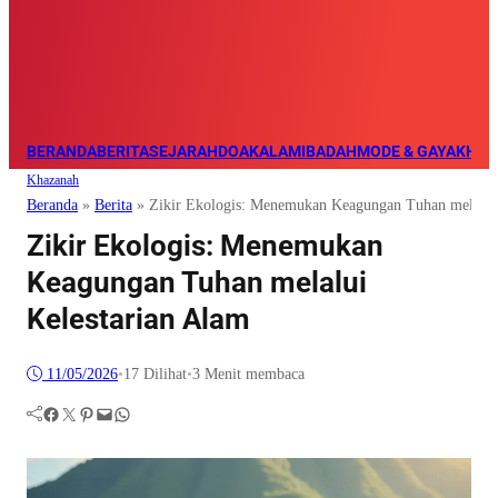
BERANDA
BERITA
SEJARAH
DOA
KALAM
IBADAH
MODE & GAYA
KHAZ
Khazanah
Beranda
»
Berita
»
Zikir Ekologis: Menemukan Keagungan Tuhan melalui 
Zikir Ekologis: Menemukan
Keagungan Tuhan melalui
Kelestarian Alam
11/05/2026
•
17
Dilihat
•
3 Menit membaca
Facebook
Twitter
Pinterest
Mail
WhatsApp