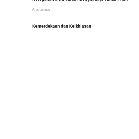
06/08/2026
Kemerdekaan dan Keikhlasan
06/08/2026
Kantor Redaksi:
Surau.co.
Jl. Tebet Barat Dalam II C No.14, RT.2/RW.3, Tebet Bar.,
Kec. Tebet, Kota Jakarta Selatan, Daerah Khusus Ibukota Jakarta
12810
Ruang Redaksi
Tentang Surau.co
Kirim Tulisan
Kerja Sama & Iklan
Term of Service