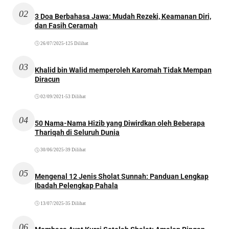
02
3 Doa Berbahasa Jawa: Mudah Rezeki, Keamanan Diri,
dan Fasih Ceramah
26/07/2025
•
125 Dilihat
03
Khalid bin Walid memperoleh Karomah Tidak Mempan
Diracun
02/09/2021
•
53 Dilihat
04
50 Nama-Nama Hizib yang Diwirdkan oleh Beberapa
Thariqah di Seluruh Dunia
30/06/2025
•
39 Dilihat
05
Mengenal 12 Jenis Sholat Sunnah: Panduan Lengkap
Ibadah Pelengkap Pahala
13/07/2025
•
35 Dilihat
06