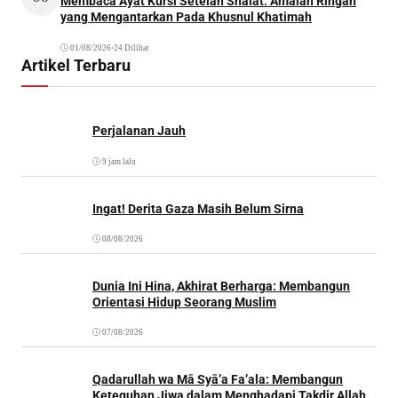
Membaca Ayat Kursi Setelah Shalat: Amalan Ringan
yang Mengantarkan Pada Khusnul Khatimah
01/08/2026
•
24 Dilihat
Artikel Terbaru
Perjalanan Jauh
9 jam lalu
Ingat! Derita Gaza Masih Belum Sirna
08/08/2026
Dunia Ini Hina, Akhirat Berharga: Membangun
Orientasi Hidup Seorang Muslim
07/08/2026
Qadarullah wa Mā Syā’a Fa’ala: Membangun
Keteguhan Jiwa dalam Menghadapi Takdir Allah