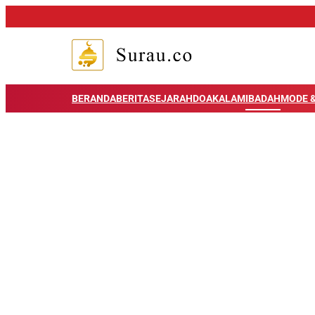
BERANDA
BERITA
SEJARAH
DOA
KALAM
IBADAH
MODE &