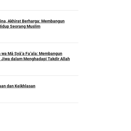
Hina, Akhirat Berharga: Membangun
Hidup Seorang Muslim
h wa Mā Syā’a Fa’ala: Membangun
 Jiwa dalam Menghadapi Takdir Allah
an dan Keikhlasan