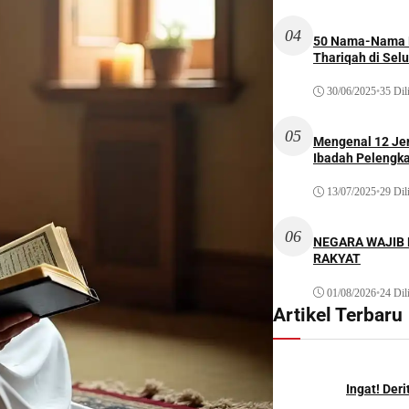
04
50 Nama-Nama H
Thariqah di Sel
30/06/2025
•
35 Dil
05
Mengenal 12 Je
Ibadah Pelengk
13/07/2025
•
29 Dil
06
NEGARA WAJIB
RAKYAT
01/08/2026
•
24 Dil
Artikel Terbaru
Ingat! Der