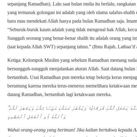
sepanjang Ramadhan). Lalu saat bulan mulia itu berlalu, rangkaian
yang termasuk golongan ini adalah yang oleh ulama salafus-shal
baru mau mendekati Allah hanya pada bulan Ramadhan saja. Imam 
“Seburuk-buruk kaum adalah yang tidak mengenal hak Allah, kecu
Sungguh seorang yang benar-benar shalih itu adalah orang yang i
(taat kepada Allah SWT) sepanjang tahun.” (Ibnu Rajab, Lathaa’if a
Ketiga: Kelompok Muslim yang sebelum Ramadhan memang sudah
bersungguh-sungguh menjalankan aturan Allah. Saat datang bula
bertambah. Usai Ramadhan pun mereka tetap bekerja keras menjaga 
beruntung karena mereka terus-menerus memelihara ketakwaan mer
datang Ramadhan, bertambah lagi ketakwaan mereka.
لَّهَ يَجْعَل لَّكُمْ فُرْقَانًۭا وَيُكَفِّرْ عَنكُمْ سَيِّـَٔاتِكُمْ وَيَغْفِرْ لَكُمْ
وَٱللَّهُ ذُو ٱلْفَضْلِ ٱلْعَظِيمِ
Wahai orang-orang yang beriman! Jika kalian bertakwa kepada A