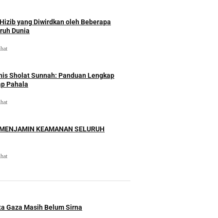
izib yang Diwirdkan oleh Beberapa
uruh Dunia
ihat
nis Sholat Sunnah: Panduan Lengkap
ap Pahala
ihat
 MENJAMIN KEAMANAN SELURUH
ihat
ita Gaza Masih Belum Sirna