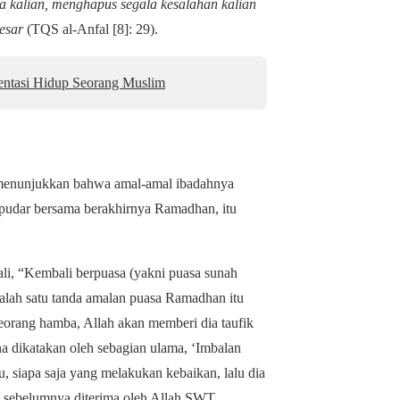
 kalian, menghapus segala kesalahan kalian
esar
(TQS al-Anfal [8]: 29).
entasi Hidup Seorang Muslim
menunjukkan bahwa amal-amal ibadahnya
 pudar bersama berakhirnya Ramadhan, itu
ali, “Kembali berpuasa (yakni puasa sunah
lah satu tanda amalan puasa Ramadhan itu
eorang hamba, Allah akan memberi dia taufik
na dikatakan oleh sebagian ulama, ‘Imbalan
u, siapa saja yang melakukan kebaikan, lalu dia
n sebelumnya diterima oleh Allah SWT.