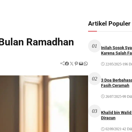
Artikel Populer
 Bulan Ramadhan
01
Inilah Sosok Sya
Karena Salah Fat
Facebook
Twitter
Pinterest
Mail
WhatsApp
22/05/2025
•
196 Di
02
3 Doa Berbahasa
Fasih Ceramah
26/07/2025
•
99 Dil
03
Khalid bin Wal
Diracun
02/09/2021
•
42 Dil