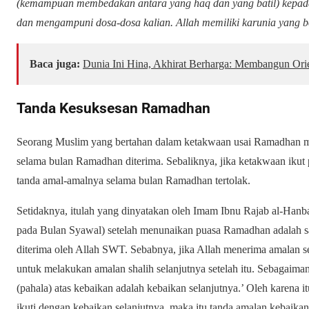
(kemampuan membedakan antara yang haq dan yang batil) kepada
dan mengampuni dosa-dosa kalian. Allah memiliki karunia yang b
Baca juga:
Dunia Ini Hina, Akhirat Berharga: Membangun Ori
Tanda Kesuksesan Ramadhan
Seorang Muslim yang bertahan dalam ketakwaan usai Ramadhan 
selama bulan Ramadhan diterima. Sebaliknya, jika ketakwaan ikut
tanda amal-amalnya selama bulan Ramadhan tertolak.
Setidaknya, itulah yang dinyatakan oleh Imam Ibnu Rajab al-Hanb
pada Bulan Syawal) setelah menunaikan puasa Ramadhan adalah sa
diterima oleh Allah SWT. Sebabnya, jika Allah menerima amalan s
untuk melakukan amalan shalih selanjutnya setelah itu. Sebagaima
(pahala) atas kebaikan adalah kebaikan selanjutnya.’ Oleh karena it
ikuti dengan kebaikan selanjutnya, maka itu tanda amalan kebaika