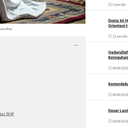
4 jam lalu
Dunia Ini 
Orientasi 
Ramadhan
23 jam lalu
−
Qadarulla
Keteguhan
06/08/2026
Kemerdeka
06/08/2026
Dasar Laut
 dari BOP
04/08/2026