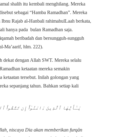
 amal shalih itu kembali menghilang. Mereka
ih disebut sebagai “Hamba Ramadhan”. Mereka
Ibnu Rajab al-Hanbali rahimahulLaah berkata,
ali hanya pada bulan Ramadhan saja.
stiqamah beribadah dan bersungguh-sungguh
l-Ma’aarif, hlm. 222).
 dekat dengan Allah SWT. Mereka selalu
n Ramadhan ketaatan mereka semakin
ketaatan tersebut. Inilah golongan yang
eka sepanjang tahun. Bahkan setiap kali
يَـٰٓأَيُّهَا ٱلَّذِينَ ءَامَنُوٓا۟ إِن تَتَّقُوا۟ ٱل ۗ
llah, niscaya Dia akan memberikan furqān