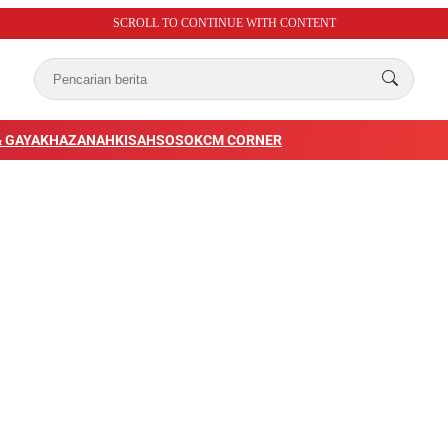
SCROLL TO CONTINUE WITH CONTENT
 GAYA
KHAZANAH
KISAH
SOSOK
CM CORNER