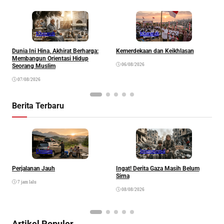
Khazanah
Khazanah
Dunia Ini Hina, Akhirat Berharga:
Kemerdekaan dan Keikhlasan
K
Membangun Orientasi Hidup
R
06/08/2026
Seorang Muslim
07/08/2026
Berita Terbaru
Opinion
Internasional
Perjalanan Jauh
Ingat! Derita Gaza Masih Belum
D
Sirna
M
7 jam lalu
S
08/08/2026
Artikel Populer