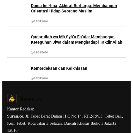
Dunia Ini Hina, Akhirat Berharga: Membangun
Orientasi Hidup Seorang Muslim
07/08/2026
Qadarullah wa Mā Syā’a Fa’ala: Membangun
Keteguhan Jiwa dalam Menghadapi Takdir Allah
06/08/2026
Kemerdekaan dan Keikhlasan
06/08/2026
Kantor Redaksi:
Surau.co.
Jl. Tebet Barat Dalam II C No.14, RT.2/RW.3, Tebet Bar.,
Kec. Tebet, Kota Jakarta Selatan, Daerah Khusus Ibukota Jakarta
12810