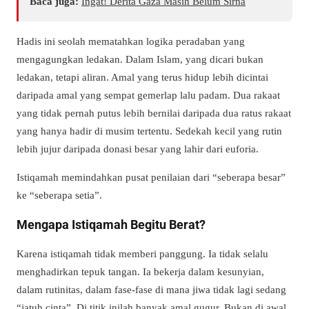
Baca juga:
Ingat! Derita Gaza Masih Belum Sirna
Hadis ini seolah mematahkan logika peradaban yang
mengagungkan ledakan. Dalam Islam, yang dicari bukan
ledakan, tetapi aliran. Amal yang terus hidup lebih dicintai
daripada amal yang sempat gemerlap lalu padam. Dua rakaat
yang tidak pernah putus lebih bernilai daripada dua ratus rakaat
yang hanya hadir di musim tertentu. Sedekah kecil yang rutin
lebih jujur daripada donasi besar yang lahir dari euforia.
Istiqamah memindahkan pusat penilaian dari “seberapa besar”
ke “seberapa setia”.
Mengapa Istiqamah Begitu Berat?
Karena istiqamah tidak memberi panggung. Ia tidak selalu
menghadirkan tepuk tangan. Ia bekerja dalam kesunyian,
dalam rutinitas, dalam fase-fase di mana jiwa tidak lagi sedang
“jatuh cinta”. Di titik inilah banyak amal gugur. Bukan di awal,