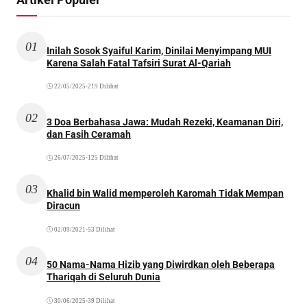
01
Inilah Sosok Syaiful Karim, Dinilai Menyimpang MUI
Karena Salah Fatal Tafsiri Surat Al-Qariah
22/05/2025
•
219 Dilihat
02
3 Doa Berbahasa Jawa: Mudah Rezeki, Keamanan Diri,
dan Fasih Ceramah
26/07/2025
•
125 Dilihat
03
Khalid bin Walid memperoleh Karomah Tidak Mempan
Diracun
02/09/2021
•
53 Dilihat
04
50 Nama-Nama Hizib yang Diwirdkan oleh Beberapa
Thariqah di Seluruh Dunia
30/06/2025
•
39 Dilihat