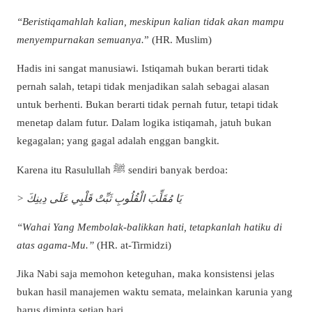
“Beristiqamahlah kalian, meskipun kalian tidak akan mampu
menyempurnakan semuanya.
” (HR. Muslim)
Hadis ini sangat manusiawi. Istiqamah bukan berarti tidak
pernah salah, tetapi tidak menjadikan salah sebagai alasan
untuk berhenti. Bukan berarti tidak pernah futur, tetapi tidak
menetap dalam futur. Dalam logika istiqamah, jatuh bukan
kegagalan; yang gagal adalah enggan bangkit.
Karena itu Rasulullah ﷺ sendiri banyak berdoa:
> يَا مُقَلِّبَ الْقُلُوبِ ثَبِّتْ قَلْبِي عَلَى دِينِكَ
“Wahai Yang Membolak-balikkan hati, tetapkanlah hatiku di
atas agama-Mu.”
(HR. at-Tirmidzi)
Jika Nabi saja memohon keteguhan, maka konsistensi jelas
bukan hasil manajemen waktu semata, melainkan karunia yang
harus diminta setiap hari.