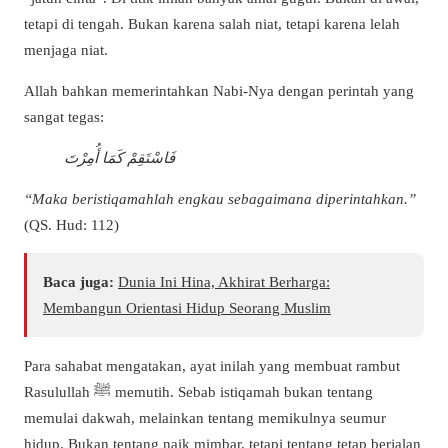
tetapi di tengah. Bukan karena salah niat, tetapi karena lelah
menjaga niat.
Allah bahkan memerintahkan Nabi-Nya dengan perintah yang
sangat tegas:
فَاسْتَقِمْ كَمَا أُمِرْتَ
“Maka beristiqamahlah engkau sebagaimana diperintahkan.”
(QS. Hud: 112)
Baca juga:
Dunia Ini Hina, Akhirat Berharga:
Membangun Orientasi Hidup Seorang Muslim
Para sahabat mengatakan, ayat inilah yang membuat rambut
Rasulullah ﷺ memutih. Sebab istiqamah bukan tentang
memulai dakwah, melainkan tentang memikulnya seumur
hidup. Bukan tentang naik mimbar, tetapi tentang tetap berjalan