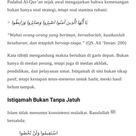
Padahal Al-Qur’an sejak awal mengajarkan bahwa kemenangan
bukan hanya soal strategi, tetapi soal stamina ruhani:
> يَا أَيُّهَا الَّذِينَ آمَنُوا اصْبِرُوا وَصَابِرُوا وَرَابِطُوا
“Wahai orang-orang yang beriman, bersabarlah, kuatkanlah
kesabaran, dan tetaplah bersiap-siaga.”
(QS. Ali ‘Imran: 200)
Kata rābiṭū mengandung makna bertahan di garis depan. Bukan
hanya di medan perang, tetapi juga di medan akhlak,
pendidikan, dan pelayanan umat. Istiqamah di sini bukan sikap
pasif, tetapi kesiapan terus-menerus untuk hadir, meski hasil
belum tampak.
Istiqamah Bukan Tanpa Jatuh
Islam tidak menuntut konsistensi malaikat. Rasulullah ﷺ
bersabda:
اسْتَقِيمُوا وَلَنْ تُحْصُوا