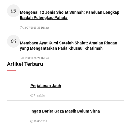
05
Mengenal 12 Jenis Sholat Sunnah: Panduan Lengkap
Ibadah Pelengkap Pahala
13/07/2025
•
35 Dilihat
06
Membaca Ayat Kursi Setelah Shalat: Amalan Ringan
yang Mengantarkan Pada Khusnul Khatimah
01/08/2026
•
24 Dilihat
Artikel Terbaru
Perjalanan Jauh
7 jam lalu
Ingat! Derita Gaza Masih Belum Sirna
08/08/2026