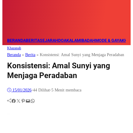
BERANDA
BERITA
SEJARAH
DOA
KALAM
IBADAH
MODE & GAYA
KHAZ
Khazanah
Beranda
»
Berita
»
Konsistensi: Amal Sunyi yang Menjaga Peradaban
Konsistensi: Amal Sunyi yang
Menjaga Peradaban
15/01/2026
•
44
Dilihat
•
5 Menit membaca
Facebook
Twitter
Pinterest
Mail
WhatsApp