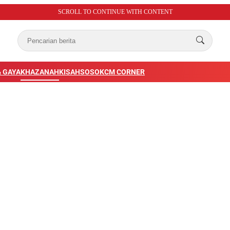
SCROLL TO CONTINUE WITH CONTENT
 GAYA
KHAZANAH
KISAH
SOSOK
CM CORNER