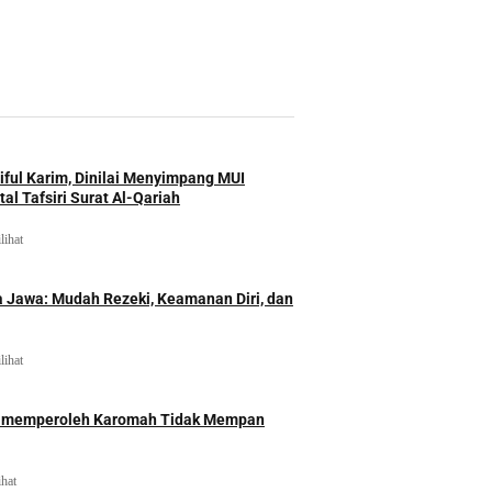
iful Karim, Dinilai Menyimpang MUI
al Tafsiri Surat Al-Qariah
lihat
 Jawa: Mudah Rezeki, Keamanan Diri, dan
lihat
id memperoleh Karomah Tidak Mempan
ihat