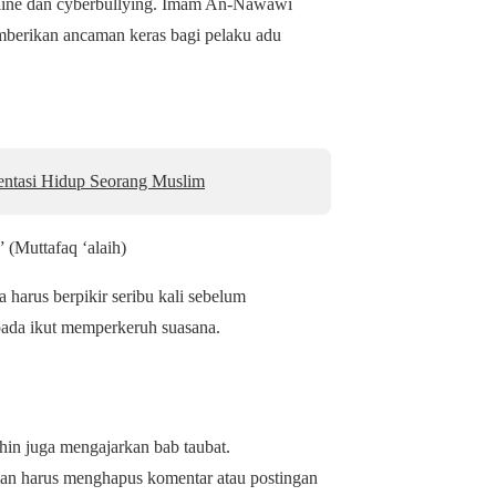
ine dan cyberbullying
. Imam An-Nawawi
mberikan ancaman keras bagi pelaku adu
entasi Hidup Seorang Muslim
”
(Muttafaq ‘alaih)
harus berpikir seribu kali sebelum
ipada ikut memperkeruh suasana.
hin
juga mengajarkan bab taubat.
lian harus menghapus komentar atau postingan