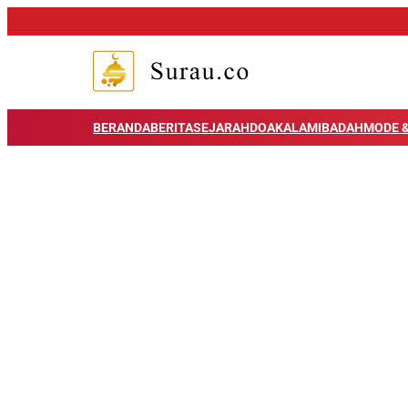
BERANDA
BERITA
SEJARAH
DOA
KALAM
IBADAH
MODE &