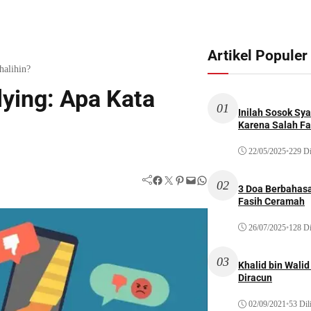
Artikel Populer
halihin?
lying: Apa Kata
01
Inilah Sosok Sya
Karena Salah Fat
22/05/2025
•
229 Di
Facebook
Twitter
Pinterest
Mail
WhatsApp
02
3 Doa Berbahasa
Fasih Ceramah
26/07/2025
•
128 Di
03
Khalid bin Wal
Diracun
02/09/2021
•
53 Dil