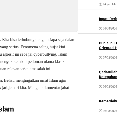
14 jam lalu
Ingat! Der
08/08/2026
. Kita bisa terhubung dengan siapa saja dalam
Dunia Ini 
ang serius. Fenomena saling hujat kini
Orientasi 
 agresif ini sebagai
cyberbullying
. Islam
07/08/2026
menengok kembali pedoman ulama klasik.
 relevan terkait masalah ini.
Qadarulla
Keteguhan
. Beliau mengingatkan umat Islam agar
06/08/2026
 jari-jemari kita. Mengetik komentar jahat
Kemerdeka
Islam
06/08/2026