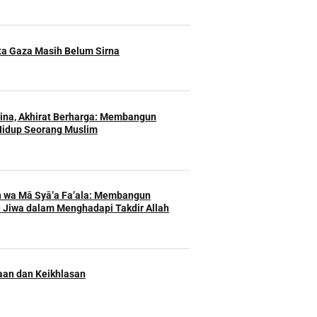
ita Gaza Masih Belum Sirna
Hina, Akhirat Berharga: Membangun
Hidup Seorang Muslim
h wa Mā Syā’a Fa’ala: Membangun
 Jiwa dalam Menghadapi Takdir Allah
an dan Keikhlasan