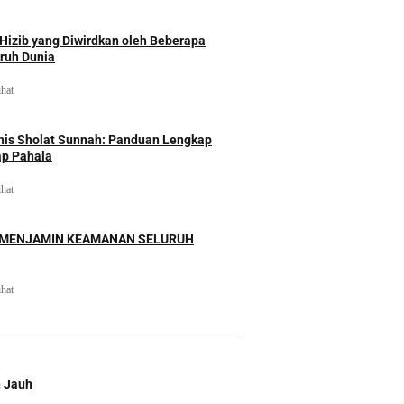
izib yang Diwirdkan oleh Beberapa
uruh Dunia
ihat
nis Sholat Sunnah: Panduan Lengkap
ap Pahala
ihat
 MENJAMIN KEAMANAN SELURUH
ihat
n Jauh