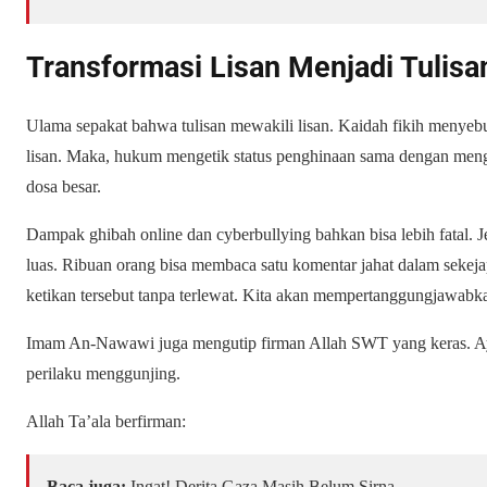
Transformasi Lisan Menjadi Tulisa
Ulama sepakat bahwa tulisan mewakili lisan. Kaidah fikih menyebu
lisan. Maka, hukum mengetik status penghinaan sama dengan meng
dosa besar.
Dampak
ghibah online dan cyberbullying
bahkan bisa lebih fatal. J
luas. Ribuan orang bisa membaca satu komentar jahat dalam sekeja
ketikan tersebut tanpa terlewat. Kita akan mempertanggungjawabkan
Imam An-Nawawi juga mengutip firman Allah SWT yang keras. Ay
perilaku menggunjing.
Allah Ta’ala berfirman:
Baca juga:
Ingat! Derita Gaza Masih Belum Sirna