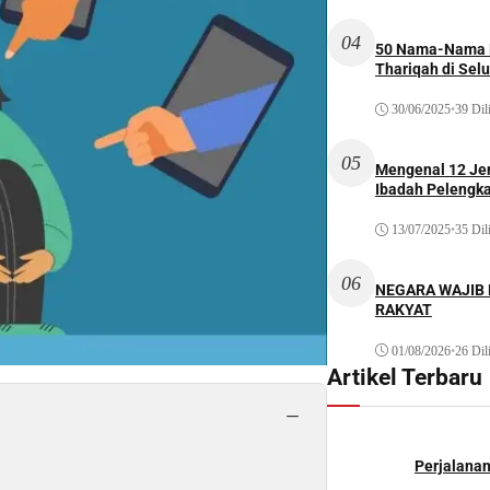
04
50 Nama-Nama H
Thariqah di Sel
30/06/2025
•
39 Dil
05
Mengenal 12 Je
Ibadah Pelengk
13/07/2025
•
35 Dil
06
NEGARA WAJIB
RAKYAT
01/08/2026
•
26 Dil
Artikel Terbaru
−
Perjalana