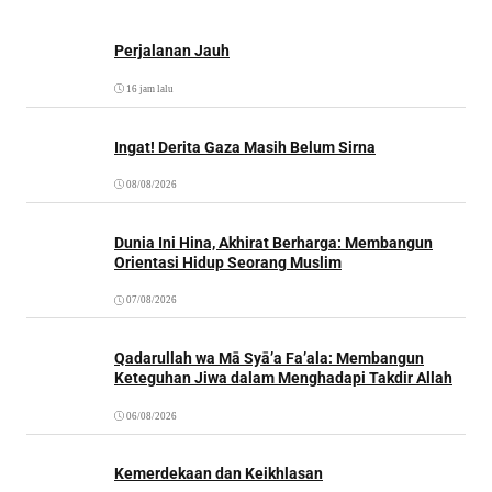
Perjalanan Jauh
16 jam lalu
Ingat! Derita Gaza Masih Belum Sirna
08/08/2026
Dunia Ini Hina, Akhirat Berharga: Membangun
Orientasi Hidup Seorang Muslim
07/08/2026
Qadarullah wa Mā Syā’a Fa’ala: Membangun
Keteguhan Jiwa dalam Menghadapi Takdir Allah
06/08/2026
Kemerdekaan dan Keikhlasan