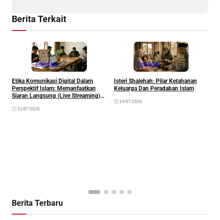
Berita Terkait
Pendidikan
Pendidikan
Etika Komunikasi Digital Dalam
Isteri Shalehah: Pilar Ketahanan
A
Perspektif Islam: Memanfaatkan
Keluarga Dan Peradaban Islam
S
Siaran Langsung (Live Streaming)
A
14/07/2026
Sebagai Sarana Dakwah Dan
B
15/07/2026
Silaturahim
S
d
Berita Terbaru