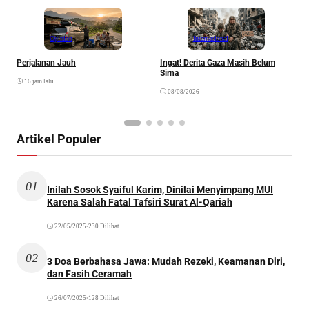
Opinion
Internasional
Perjalanan Jauh
Ingat! Derita Gaza Masih Belum
D
Sirna
M
16 jam lalu
S
08/08/2026
Artikel Populer
01
Inilah Sosok Syaiful Karim, Dinilai Menyimpang MUI
Karena Salah Fatal Tafsiri Surat Al-Qariah
22/05/2025
•
230 Dilihat
02
3 Doa Berbahasa Jawa: Mudah Rezeki, Keamanan Diri,
dan Fasih Ceramah
26/07/2025
•
128 Dilihat