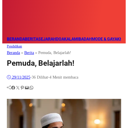
BERANDA
BERITA
SEJARAH
DOA
KALAM
IBADAH
MODE & GAYA
KHAZ
Pendidikan
Beranda
»
Berita
»
Pemuda, Belajarlah!
Pemuda, Belajarlah!
29/11/2025
•
36
Dilihat
•
4 Menit membaca
Facebook
Twitter
Pinterest
Mail
WhatsApp