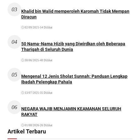
03
Khalid bin Walid memperoleh Karomah Tidak Mempan
Diracun
02/09/2021
•
54 Dilihat
04
50 Nama-Nama Hizib yang Diwirdkan oleh Beberapa
Thariqah di Seluruh Dunia
30/06/2025
•
40 Dilihat
05
Mengenal 12 Jenis Sholat Sunnah: Panduan Lengkap
Ibadah Pelengkap Pahala
13/07/2025
•
35 Dilihat
06
NEGARA WAJIB MENJAMIN KEAMANAN SELURUH
RAKYAT
01/08/2026
•
26 Dilihat
Artikel Terbaru