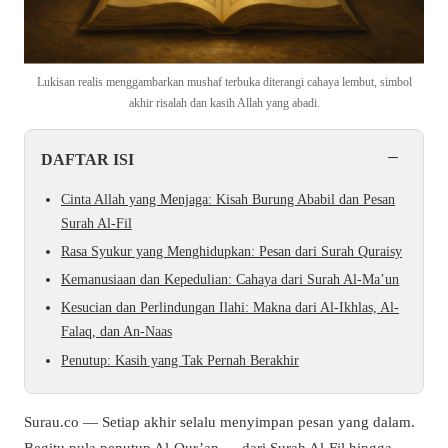
Lukisan realis menggambarkan mushaf terbuka diterangi cahaya lembut, simbol
akhir risalah dan kasih Allah yang abadi.
−
DAFTAR ISI
Cinta Allah yang Menjaga: Kisah Burung Ababil dan Pesan
Surah Al-Fil
Rasa Syukur yang Menghidupkan: Pesan dari Surah Quraisy
Kemanusiaan dan Kepedulian: Cahaya dari Surah Al-Ma’un
Kesucian dan Perlindungan Ilahi: Makna dari Al-Ikhlas, Al-
Falaq, dan An-Naas
Penutup: Kasih yang Tak Pernah Berakhir
Surau.co — Setiap akhir selalu menyimpan pesan yang dalam.
Begitu pula penutup Al-Qur’an — dari Surah Al-Fil hingga