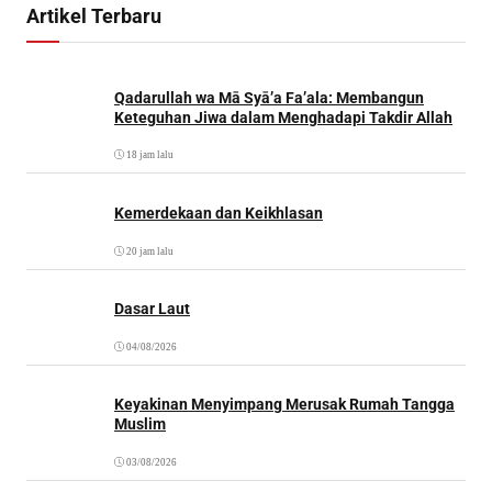
Artikel Terbaru
Qadarullah wa Mā Syā’a Fa’ala: Membangun
Keteguhan Jiwa dalam Menghadapi Takdir Allah
18 jam lalu
Kemerdekaan dan Keikhlasan
20 jam lalu
Dasar Laut
04/08/2026
Keyakinan Menyimpang Merusak Rumah Tangga
Muslim
03/08/2026