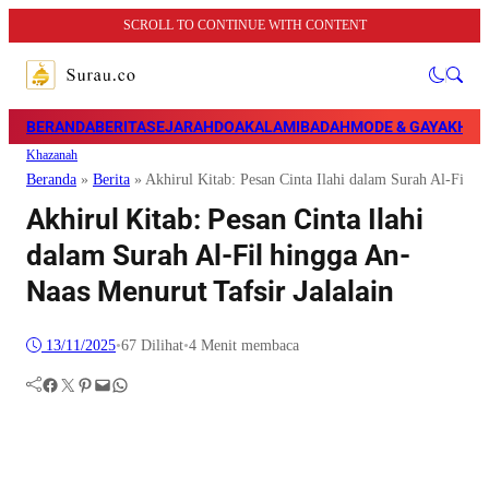
SCROLL TO CONTINUE WITH CONTENT
BERANDA
BERITA
SEJARAH
DOA
KALAM
IBADAH
MODE & GAYA
KHAZ
Khazanah
Beranda
»
Berita
»
Akhirul Kitab: Pesan Cinta Ilahi dalam Surah Al-Fil hi
Akhirul Kitab: Pesan Cinta Ilahi
dalam Surah Al-Fil hingga An-
Naas Menurut Tafsir Jalalain
13/11/2025
•
67
Dilihat
•
4 Menit membaca
Facebook
Twitter
Pinterest
Mail
WhatsApp