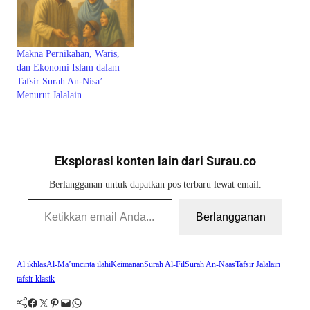
Makna Pernikahan, Waris,
dan Ekonomi Islam dalam
Tafsir Surah An-Nisa’
Menurut Jalalain
Eksplorasi konten lain dari Surau.co
Berlangganan untuk dapatkan pos terbaru lewat email.
Ketikkan email Anda...
Berlangganan
Al ikhlas
Al-Ma’un
cinta ilahi
Keimanan
Surah Al-Fil
Surah An-Naas
Tafsir Jalalain
tafsir klasik
Facebook
Twitter
Pinterest
Mail
WhatsApp