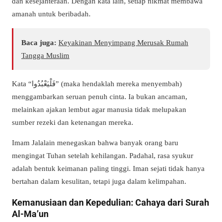
dan kesejahteraan. Dengan kata lain, setiap nikmat membawa
amanah untuk beribadah.
Baca juga:
Keyakinan Menyimpang Merusak Rumah
Tangga Muslim
Kata “فَلْيَعْبُدُوا” (maka hendaklah mereka menyembah)
menggambarkan seruan penuh cinta. Ia bukan ancaman,
melainkan ajakan lembut agar manusia tidak melupakan
sumber rezeki dan ketenangan mereka.
Imam Jalalain menegaskan bahwa banyak orang baru
mengingat Tuhan setelah kehilangan. Padahal, rasa syukur
adalah bentuk keimanan paling tinggi. Iman sejati tidak hanya
bertahan dalam kesulitan, tetapi juga dalam kelimpahan.
Kemanusiaan dan Kepedulian: Cahaya dari Surah
Al-Ma’un