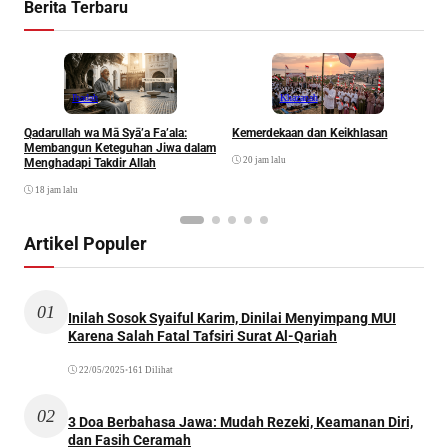
Berita Terbaru
Ibadah
Khazanah
Qadarullah wa Mā Syā’a Fa’ala:
Kemerdekaan dan Keikhlasan
D
Membangun Keteguhan Jiwa dalam
20 jam lalu
Menghadapi Takdir Allah
18 jam lalu
Artikel Populer
01
Inilah Sosok Syaiful Karim, Dinilai Menyimpang MUI
Karena Salah Fatal Tafsiri Surat Al-Qariah
22/05/2025
•
161 Dilihat
02
3 Doa Berbahasa Jawa: Mudah Rezeki, Keamanan Diri,
dan Fasih Ceramah