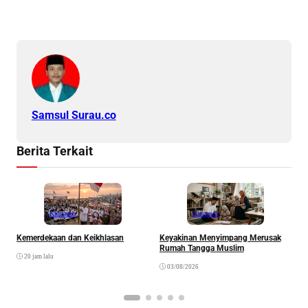
Samsul Surau.co
Berita Terkait
Khazanah
Khazanah
Kemerdekaan dan Keikhlasan
Keyakinan Menyimpang Merusak
H
Rumah Tangga Muslim
20 jam lalu
03/08/2026