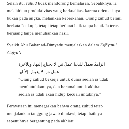
Selain itu,
zuhud
tidak mendorong kemalasan. Sebaliknya, ia
melahirkan produktivitas yang berkualitas, karena orientasinya
bukan pada angka, melainkan keberkahan. Orang zuhud berani
berkata “cukup”, tetapi tetap berbuat baik tanpa henti. Ia terus
berjuang tanpa menuhankan hasil.
Syaikh Abu Bakar ad-Dimyāthī menjelaskan dalam
Kifāyatul
Atqiyā’
:
الزاهدُ يعملُ للدنيا عملَ مَن لا يحتاج إليها، وللآخرة
عملَ مَن لا يعيش إلاّ لها
“Orang zuhud bekerja untuk dunia seolah ia tidak
membutuhkannya, dan beramal untuk akhirat
seolah ia tidak akan hidup kecuali untuknya.”
Pernyataan ini menegaskan bahwa orang zuhud tetap
menjalankan tanggung jawab duniawi, tetapi hatinya
sepenuhnya bergantung pada akhirat.