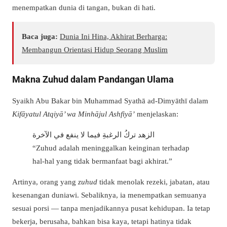
menempatkan dunia di tangan, bukan di hati.
Baca juga:
Dunia Ini Hina, Akhirat Berharga:
Membangun Orientasi Hidup Seorang Muslim
Makna Zuhud dalam Pandangan Ulama
Syaikh Abu Bakar bin Muhammad Syathā ad-Dimyāthī dalam
Kifāyatul Atqiyā’ wa Minhājul Ashfiyā’
menjelaskan:
الزهد تركُ الرغبةِ فيما لا ينفع في الآخرة
“Zuhud adalah meninggalkan keinginan terhadap
hal-hal yang tidak bermanfaat bagi akhirat.”
Artinya, orang yang
zuhud
tidak menolak rezeki, jabatan, atau
kesenangan duniawi. Sebaliknya, ia menempatkan semuanya
sesuai porsi — tanpa menjadikannya pusat kehidupan. Ia tetap
bekerja, berusaha, bahkan bisa kaya, tetapi hatinya tidak