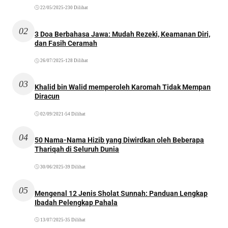
22/05/2025
•
230 Dilihat
02
3 Doa Berbahasa Jawa: Mudah Rezeki, Keamanan Diri,
dan Fasih Ceramah
26/07/2025
•
128 Dilihat
03
Khalid bin Walid memperoleh Karomah Tidak Mempan
Diracun
02/09/2021
•
54 Dilihat
04
50 Nama-Nama Hizib yang Diwirdkan oleh Beberapa
Thariqah di Seluruh Dunia
30/06/2025
•
39 Dilihat
05
Mengenal 12 Jenis Sholat Sunnah: Panduan Lengkap
Ibadah Pelengkap Pahala
13/07/2025
•
35 Dilihat