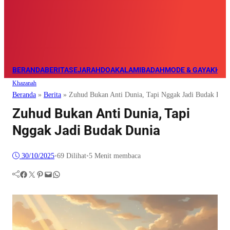
BERANDA
BERITA
SEJARAH
DOA
KALAM
IBADAH
MODE & GAYA
KHAZ
Khazanah
Beranda
»
Berita
»
Zuhud Bukan Anti Dunia, Tapi Nggak Jadi Budak Dun
Zuhud Bukan Anti Dunia, Tapi
Nggak Jadi Budak Dunia
30/10/2025
•
69
Dilihat
•
5 Menit membaca
Facebook
Twitter
Pinterest
Mail
WhatsApp