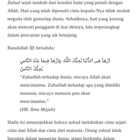
Zuhud
sejati tumbuh dari kondisi batin yang penuh dengan
Allah. Hati yang telah dipenuhi cinta kepada-Nya tidak mudah
tergoda oleh gemerlap dunia. Sebaliknya, hati yang kosong
akan mencari pengganti di luar dirinya, lalu terperangkap
dalam pencarian yang tak berujung.
Rasulullah ﷺ bersabda:
ازْهَدْ فِي الدُّنْيَا يُحِبُّكَ اللَّهُ، وَازْهَدْ فِيمَا عِنْدَ النَّاسِ
يُحِبُّكَ النَّاسُ
“Zuhudlah terhadap dunia, niscaya Allah akan
mencintaimu. Zuhudlah terhadap apa yang dimiliki
manusia, niscaya manusia pun akan
mencintaimu.”
(HR. Ibnu Majah)
Hadis ini menunjukkan bahwa
zuhud
melahirkan cinta sejati:
cinta dari Allah dan cinta dari manusia. Orang zuhud tidak
bersaing dalam mengejar dunia, tetapi berlomba dalam