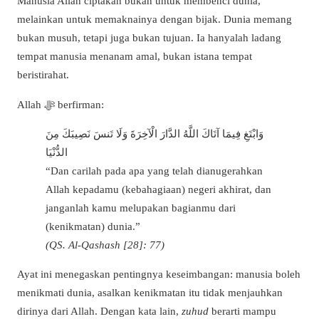
Manusia Allah ciptakan bukan untuk membenci dunia,
melainkan untuk memaknainya dengan bijak. Dunia memang
bukan musuh, tetapi juga bukan tujuan. Ia hanyalah ladang
tempat manusia menanam amal, bukan istana tempat
beristirahat.
Allah ﷻ berfirman:
وَابْتَغِ فِيمَا آتَاكَ اللَّهُ الدَّارَ الْآخِرَةَ وَلَا تَنسَ نَصِيبَكَ مِنَ
الدُّنْيَا
“Dan carilah pada apa yang telah dianugerahkan
Allah kepadamu (kebahagiaan) negeri akhirat, dan
janganlah kamu melupakan bagianmu dari
(kenikmatan) dunia.”
(QS. Al-Qashash [28]: 77)
Ayat ini menegaskan pentingnya keseimbangan: manusia boleh
menikmati dunia, asalkan kenikmatan itu tidak menjauhkan
dirinya dari Allah. Dengan kata lain,
zuhud
berarti mampu