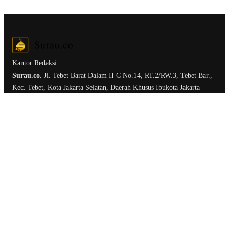
Kantor Redaksi:
Surau.co.
Jl. Tebet Barat Dalam II C No.14, RT.2/RW.3, Tebet Bar.,
Kec. Tebet, Kota Jakarta Selatan, Daerah Khusus Ibukota Jakarta
12810
Ruang Redaksi
Tentang Surau.co
Kirim Tulisan
Kerja Sama & Iklan
Term of Service
Privacy Policy
Follow Us: