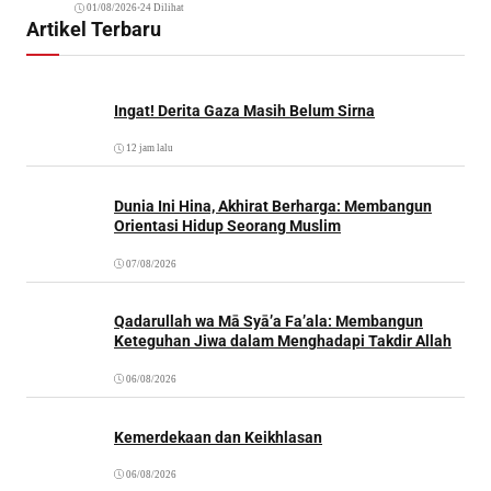
01/08/2026
•
24 Dilihat
Artikel Terbaru
Ingat! Derita Gaza Masih Belum Sirna
12 jam lalu
Dunia Ini Hina, Akhirat Berharga: Membangun
Orientasi Hidup Seorang Muslim
07/08/2026
Qadarullah wa Mā Syā’a Fa’ala: Membangun
Keteguhan Jiwa dalam Menghadapi Takdir Allah
06/08/2026
Kemerdekaan dan Keikhlasan
06/08/2026