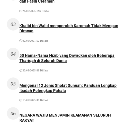
dan Fasih Ceramah
26/07/2025
•
116 Dilihat
03
Khalid bin Walid memperoleh Karomah Tidak Mempan
Diracun
02/09/2021
•
52 Dilihat
04
50 Nama-Nama Hizib yang Diwirdkan oleh Beberapa
Thariqah di Seluruh Dunia
30/06/2025
•
36 Dilihat
05
Mengenal 12 Jenis Sholat Sunnah: Panduan Lengkap
Ibadah Pelengkap Pahala
13/07/2025
•
30 Dilihat
06
NEGARA WAJIB MENJAMIN KEAMANAN SELURUH
RAKYAT