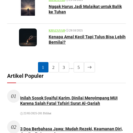
KHAZANAH
Nggak Harus Jadi Malaikat untuk Balik
ke Tuhan
•
29/10/2025
KHAZANAH
Kenapa Amal Kecil Tapi Tulus Bisa Lebih
Bernilai?
1
2
3
…
5
Artikel Populer
01
Inilah Sosok Syaiful Karim, Dinilai Menyimpang MUI
Karena Salah Fatal Tafsiri Surat Al-Qariah
22/05/2025
•
201 Dilihat
02
3 Doa Berbahasa Jawa: Mudah Rezeki, Keamanan Diri,