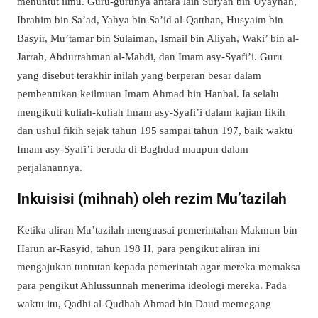
menuntut ilmu. Guru-gurunya antara lain Sufyan bin Uyaynah,
Ibrahim bin Sa’ad, Yahya bin Sa’id al-Qatthan, Husyaim bin
Basyir, Mu’tamar bin Sulaiman, Ismail bin Aliyah, Waki’ bin al-
Jarrah, Abdurrahman al-Mahdi, dan Imam asy-Syafi’i. Guru
yang disebut terakhir inilah yang berperan besar dalam
pembentukan keilmuan Imam Ahmad bin Hanbal. Ia selalu
mengikuti kuliah-kuliah Imam asy-Syafi’i dalam kajian fikih
dan ushul fikih sejak tahun 195 sampai tahun 197, baik waktu
Imam asy-Syafi’i berada di Baghdad maupun dalam
perjalanannya.
Inkuisisi (mihnah) oleh rezim Mu’tazilah
Ketika aliran Mu’tazilah menguasai pemerintahan Makmun bin
Harun ar-Rasyid, tahun 198 H, para pengikut aliran ini
mengajukan tuntutan kepada pemerintah agar mereka memaksa
para pengikut Ahlussunnah menerima ideologi mereka. Pada
waktu itu, Qadhi al-Qudhah Ahmad bin Daud memegang