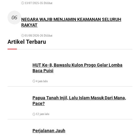
13/07/2025
•
35 Dilihat
06
NEGARA WAJIB MENJAMIN KEAMANAN SELURUH
RAKYAT
01/08/2026
•
26 Dilihat
Artikel Terbaru
HUT Ke-8, Bawaslu Kulon Progo Gelar Lomba
Baca Puisi
4 jam lalu
Papua Tanah Injil, Lalu Islam Masuk Dari Mana,
Pace?
12 jam lalu
Perjalanan Jauh