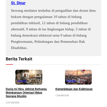
St. Diyar
Seorang mediator terdaftar di pengadilan dan dosen ilmu
hukum dengan pengalaman 10 tahun di bidang
pendidikan inklusif, 12 tahun di bidang pendidikan
alternatif, 9 tahun di isu lingkungan hidup, 5 tahun di
bidang demokrasi elektoral serta 9 tahun di bidang
Penghormatan, Pelindungan dan Pemenuhan Hak
Disabilitas.
Berita Terkait
Khazanah
Khazanah
Dunia Ini Hina, Akhirat Berharga:
Kemerdekaan dan Keikhlasan
K
Membangun Orientasi Hidup
R
06/08/2026
Seorang Muslim
07/08/2026