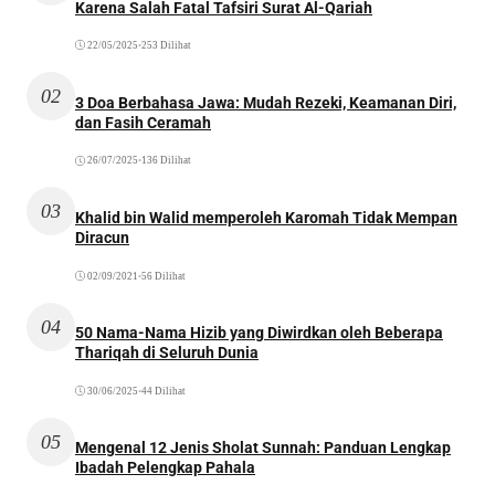
Karena Salah Fatal Tafsiri Surat Al-Qariah
22/05/2025
•
253 Dilihat
02
3 Doa Berbahasa Jawa: Mudah Rezeki, Keamanan Diri,
dan Fasih Ceramah
26/07/2025
•
136 Dilihat
03
Khalid bin Walid memperoleh Karomah Tidak Mempan
Diracun
02/09/2021
•
56 Dilihat
04
50 Nama-Nama Hizib yang Diwirdkan oleh Beberapa
Thariqah di Seluruh Dunia
30/06/2025
•
44 Dilihat
05
Mengenal 12 Jenis Sholat Sunnah: Panduan Lengkap
Ibadah Pelengkap Pahala