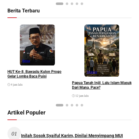
Berita Terbaru
P
Berita
HUT Ke-8, Bawaslu Kulon Progo
Opinion
Gelar Lomba Baca Puisi
Papua Tanah Injil, Lalu Islam Masuk
4 jam lalu
Dari Mana, Pace?
12 jam lalu
Artikel Populer
01
Inilah Sosok Syaiful Karim, Dinilai Menyimpang MUI