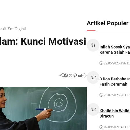
Artikel Populer
 di Era Digital
lam: Kunci Motivasi
01
Inilah Sosok Sya
Karena Salah Fat
22/05/2025
•
196 Di
Facebook
Twitter
Pinterest
Mail
WhatsApp
02
3 Doa Berbahasa
Fasih Ceramah
26/07/2025
•
98 Dil
03
Khalid bin Wal
Diracun
02/09/2021
•
42 Dil