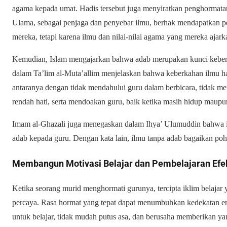
agama kepada umat. Hadis tersebut juga menyiratkan penghormatan
Ulama, sebagai penjaga dan penyebar ilmu, berhak mendapatkan p
mereka, tetapi karena ilmu dan nilai-nilai agama yang mereka ajark
Kemudian, Islam mengajarkan bahwa adab merupakan kunci keberh
dalam Ta’lim al-Muta’allim menjelaskan bahwa keberkahan ilmu h
antaranya dengan tidak mendahului guru dalam berbicara, tidak men
rendah hati, serta mendoakan guru, baik ketika masih hidup maupun
Imam al-Ghazali juga menegaskan dalam Ihya’ Ulumuddin bahwa il
adab kepada guru. Dengan kata lain, ilmu tanpa adab bagaikan po
Membangun Motivasi Belajar dan Pembelajaran Efek
Ketika seorang murid menghormati gurunya, tercipta iklim belajar
percaya. Rasa hormat yang tepat dapat menumbuhkan kedekatan e
untuk belajar, tidak mudah putus asa, dan berusaha memberikan ya