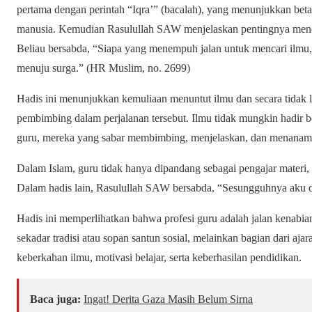
pertama dengan perintah “Iqra’” (bacalah), yang menunjukkan bet
manusia. Kemudian Rasulullah SAW menjelaskan pentingnya menca
Beliau bersabda, “Siapa yang menempuh jalan untuk mencari ilmu
menuju surga.” (HR Muslim, no. 2699)
Hadis ini menunjukkan kemuliaan menuntut ilmu dan secara tidak
pembimbing dalam perjalanan tersebut. Ilmu tidak mungkin hadir be
guru, mereka yang sabar membimbing, menjelaskan, dan menanamk
Dalam Islam, guru tidak hanya dipandang sebagai pengajar materi, 
Dalam hadis lain, Rasulullah SAW bersabda, “Sesungguhnya aku d
Hadis ini memperlihatkan bahwa profesi guru adalah jalan kenabia
sekadar tradisi atau sopan santun sosial, melainkan bagian dari a
keberkahan ilmu, motivasi belajar, serta keberhasilan pendidikan.
Baca juga:
Ingat! Derita Gaza Masih Belum Sirna