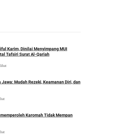
iful Karim, Dinilai Menyimpang MUI
al Tafsiri Surat Al-Qariah
lihat
 Jawa: Mudah Rezeki, Keamanan Diri, dan
ihat
id memperoleh Karomah Tidak Mempan
ihat