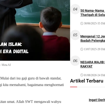
04
50 Nama-Nama H
Thariqah di Sel
30/06/2025
•
35 Dil
05
Mengenal 12 Je
Ibadah Pelengk
13/07/2025
•
29 Dil
06
NEGARA WAJIB
o: Meta AI
RAKYAT
01/08/2026
•
24 Dil
ulai dari isu gaji guru di bawah standar,
Artikel Terbaru
bagi kita memahami, bagaimana menghormati
Ingat! Der
gkitan umat. Allah SWT mengawali wahyu