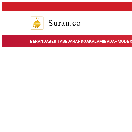
BERANDA
BERITA
SEJARAH
DOA
KALAM
IBADAH
MODE &