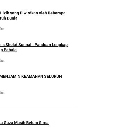
izib yang Diwirdkan oleh Beberapa
uruh Dunia
ihat
nis Sholat Sunnah: Panduan Lengkap
ap Pahala
ihat
 MENJAMIN KEAMANAN SELURUH
ihat
ita Gaza Masih Belum Sirna