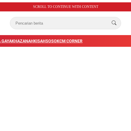
SCROLL TO CONTINUE WITH CONTENT
 GAYA
KHAZANAH
KISAH
SOSOK
CM CORNER