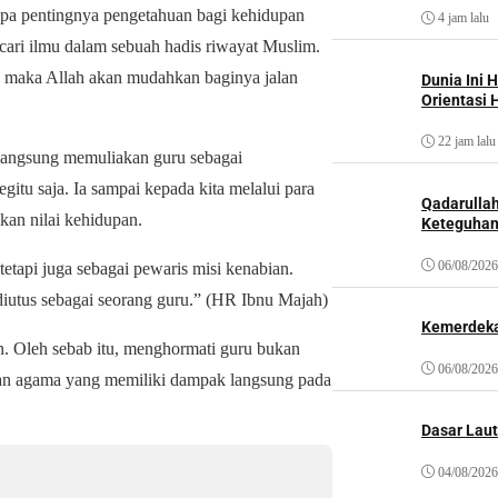
apa pentingnya pengetahuan bagi kehidupan
4 jam lalu
ri ilmu dalam sebuah hadis riwayat Muslim.
, maka Allah akan mudahkan baginya jalan
Dunia Ini 
Orientasi 
22 jam lalu
 langsung memuliakan guru sebagai
gitu saja. Ia sampai kepada kita melalui para
Qadarulla
an nilai kehidupan.
Keteguhan
06/08/2026
tetapi juga sebagai pewaris misi kenabian.
iutus sebagai seorang guru.” (HR Ibnu Majah)
Kemerdeka
n. Oleh sebab itu, menghormati guru bukan
06/08/2026
jaran agama yang memiliki dampak langsung pada
Dasar Laut
04/08/2026