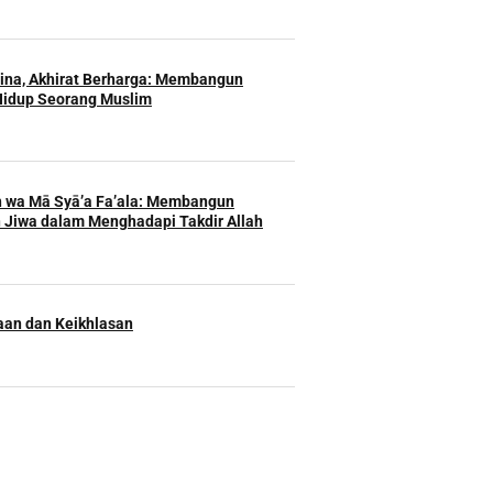
Hina, Akhirat Berharga: Membangun
Hidup Seorang Muslim
h wa Mā Syā’a Fa’ala: Membangun
 Jiwa dalam Menghadapi Takdir Allah
an dan Keikhlasan