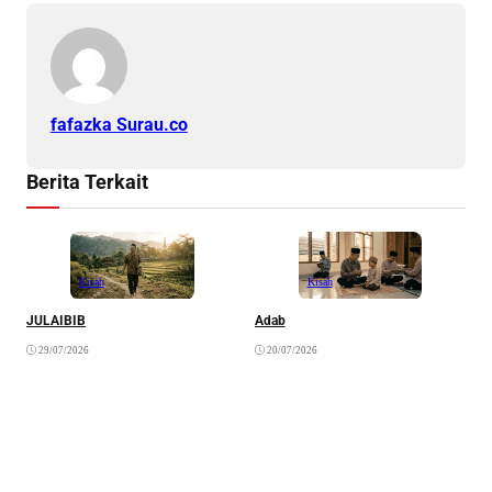
fafazka Surau.co
Berita Terkait
Kisah
Kisah
JULAIBIB
Adab
F
B
29/07/2026
20/07/2026