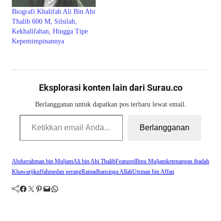
Biografi Khalifah Ali Bin Abi
Thalib 600 M, Silsilah,
Kekhalifahan, Hingga Tipe
Kepemimpinannya
Eksplorasi konten lain dari Surau.co
Berlangganan untuk dapatkan pos terbaru lewat email.
Ketikkan email Anda...
Berlangganan
Abdurrahman bin Muljam
Ali bin Abi Thalib
Featured
Ibnu Muljam
ketenangan ibadah
Khawarij
kuffah
medan perang
Ramadhan
singa Allah
Utsman bin Affan
Facebook
Twitter
Pinterest
Mail
WhatsApp