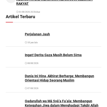
RAKYAT
01/08/2026
•
26 Dilihat
Artikel Terbaru
Perjalanan Jauh
18 jam lalu
Ingat! Derita Gaza Masih Belum Sirna
08/08/2026
Dunia Ini Hina, Akhirat Berharga: Membangun
Orientasi Hidup Seorang Muslim
07/08/2026
Qadarullah wa Mā Syā’a Fa’ala: Membangun
Keteguhan Jiwa dalam Menghadapi Takdir Allah