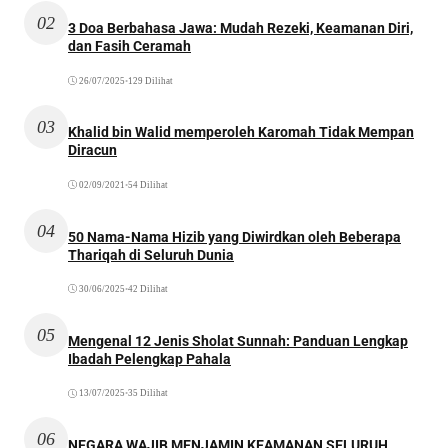
02
3 Doa Berbahasa Jawa: Mudah Rezeki, Keamanan Diri,
dan Fasih Ceramah
26/07/2025
•
129 Dilihat
03
Khalid bin Walid memperoleh Karomah Tidak Mempan
Diracun
02/09/2021
•
54 Dilihat
04
50 Nama-Nama Hizib yang Diwirdkan oleh Beberapa
Thariqah di Seluruh Dunia
30/06/2025
•
42 Dilihat
05
Mengenal 12 Jenis Sholat Sunnah: Panduan Lengkap
Ibadah Pelengkap Pahala
13/07/2025
•
35 Dilihat
06
NEGARA WAJIB MENJAMIN KEAMANAN SELURUH