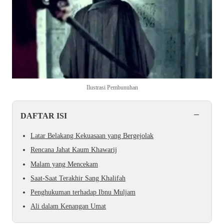
Ilustrasi Pembunuhan
−
DAFTAR ISI
Latar Belakang Kekuasaan yang Bergejolak
Rencana Jahat Kaum Khawarij
Malam yang Mencekam
Saat-Saat Terakhir Sang Khalifah
Penghukuman terhadap Ibnu Muljam
Ali dalam Kenangan Umat