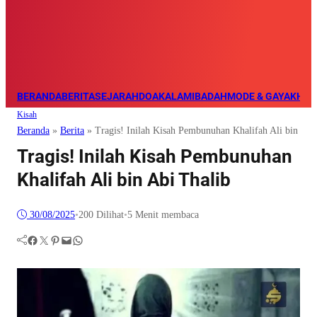
BERANDA
BERITA
SEJARAH
DOA
KALAM
IBADAH
MODE & GAYA
KHAZ
Kisah
Beranda
»
Berita
»
Tragis! Inilah Kisah Pembunuhan Khalifah Ali bin Abi
Tragis! Inilah Kisah Pembunuhan
Khalifah Ali bin Abi Thalib
30/08/2025
•
200
Dilihat
•
5 Menit membaca
Facebook
Twitter
Pinterest
Mail
WhatsApp