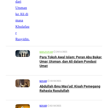
•
24/11/2025
KHAZANAH
Para Tokoh Awal Islam: Peran Abu Bakar,
Umar, Utsman, dan Ali dalam Pondasi
Umat
•
10/10/2025
KISAH
Abdullah Ibnu Mas’ud: Kisah Pemegang
Rahasia Rasulullah
•
02/10/2025
KISAH