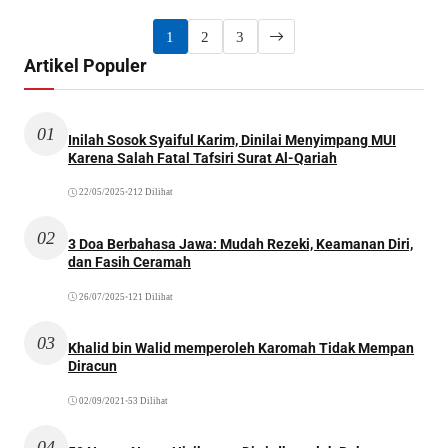
1
2
3
Artikel Populer
01
Inilah Sosok Syaiful Karim, Dinilai Menyimpang MUI
Karena Salah Fatal Tafsiri Surat Al-Qariah
22/05/2025
•
212 Dilihat
02
3 Doa Berbahasa Jawa: Mudah Rezeki, Keamanan Diri,
dan Fasih Ceramah
26/07/2025
•
121 Dilihat
03
Khalid bin Walid memperoleh Karomah Tidak Mempan
Diracun
02/09/2021
•
53 Dilihat
04