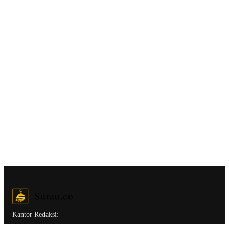
Kantor Redaksi:
Surau.co.
Jl. Tebet Barat Dalam II C No.14, RT.2/RW.3, Tebet Bar.,