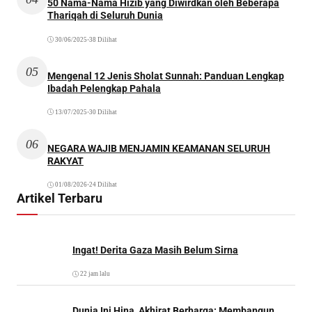
50 Nama-Nama Hizib yang Diwirdkan oleh Beberapa
Thariqah di Seluruh Dunia
30/06/2025
•
38 Dilihat
05
Mengenal 12 Jenis Sholat Sunnah: Panduan Lengkap
Ibadah Pelengkap Pahala
13/07/2025
•
30 Dilihat
06
NEGARA WAJIB MENJAMIN KEAMANAN SELURUH
RAKYAT
01/08/2026
•
24 Dilihat
Artikel Terbaru
Ingat! Derita Gaza Masih Belum Sirna
22 jam lalu
Dunia Ini Hina, Akhirat Berharga: Membangun