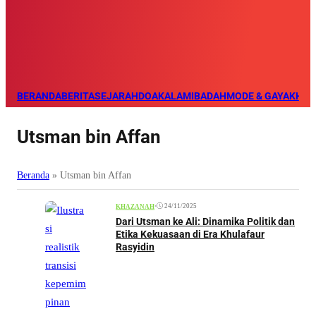
BERANDA
BERITA
SEJARAH
DOA
KALAM
IBADAH
MODE & GAYA
KHAZ
Utsman bin Affan
Beranda
»
Utsman bin Affan
•
24/11/2025
KHAZANAH
Dari Utsman ke Ali: Dinamika Politik dan
Etika Kekuasaan di Era Khulafaur
Rasyidin