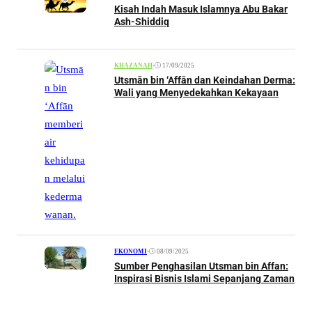
Kisah Indah Masuk Islamnya Abu Bakar
Ash-Shiddiq
•
17/09/2025
KHAZANAH
Utsmān bin ‘Affān dan Keindahan Derma:
Wali yang Menyedekahkan Kekayaan
•
08/09/2025
EKONOMI
Sumber Penghasilan Utsman bin Affan:
Inspirasi Bisnis Islami Sepanjang Zaman