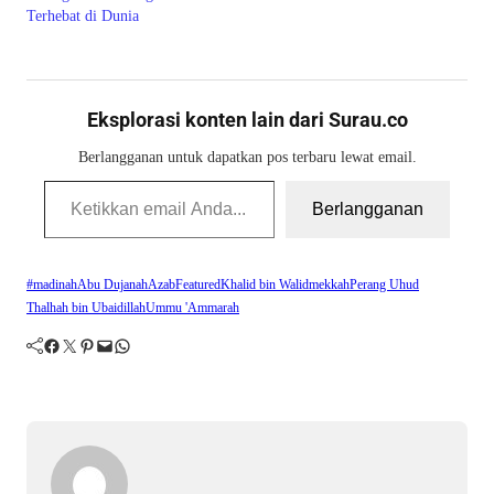
Terhebat di Dunia
Eksplorasi konten lain dari Surau.co
Berlangganan untuk dapatkan pos terbaru lewat email.
Ketikkan email Anda...
Berlangganan
#madinah
Abu Dujanah
Azab
Featured
Khalid bin Walid
mekkah
Perang Uhud
Thalhah bin Ubaidillah
Ummu 'Ammarah
Facebook
Twitter
Pinterest
Mail
WhatsApp