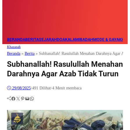
BERANDA
BERITA
SEJARAH
DOA
KALAM
IBADAH
MODE & GAYA
KHAZ
Khazanah
Beranda
»
Berita
»
Subhanallah! Rasulullah Menahan Darahnya Agar Azab
Subhanallah! Rasulullah Menahan
Darahnya Agar Azab Tidak Turun
29/08/2025
•
491
Dilihat
•
4 Menit membaca
Facebook
Twitter
Pinterest
Mail
WhatsApp