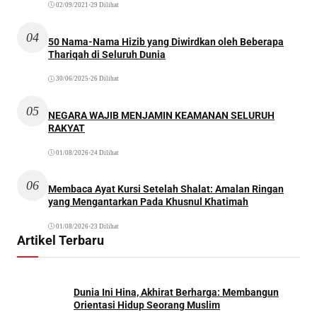
02/09/2021
•
29 Dilihat
04
50 Nama-Nama Hizib yang Diwirdkan oleh Beberapa
Thariqah di Seluruh Dunia
30/06/2025
•
26 Dilihat
05
NEGARA WAJIB MENJAMIN KEAMANAN SELURUH
RAKYAT
01/08/2026
•
24 Dilihat
06
Membaca Ayat Kursi Setelah Shalat: Amalan Ringan
yang Mengantarkan Pada Khusnul Khatimah
01/08/2026
•
23 Dilihat
Artikel Terbaru
Dunia Ini Hina, Akhirat Berharga: Membangun
Orientasi Hidup Seorang Muslim