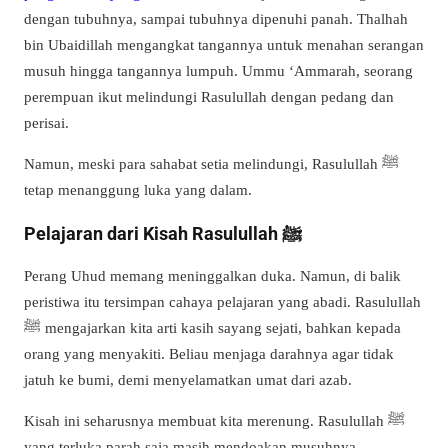
dengan tubuhnya, sampai tubuhnya dipenuhi panah. Thalhah
bin Ubaidillah mengangkat tangannya untuk menahan serangan
musuh hingga tangannya lumpuh. Ummu ‘Ammarah, seorang
perempuan ikut melindungi Rasulullah dengan pedang dan
perisai.
Namun, meski para sahabat setia melindungi, Rasulullah ﷺ
tetap menanggung luka yang dalam.
Pelajaran dari Kisah Rasulullah ﷺ
Perang Uhud memang meninggalkan duka. Namun, di balik
peristiwa itu tersimpan cahaya pelajaran yang abadi. Rasulullah
ﷺ mengajarkan kita arti kasih sayang sejati, bahkan kepada
orang yang menyakiti. Beliau menjaga darahnya agar tidak
jatuh ke bumi, demi menyelamatkan umat dari azab.
Kisah ini seharusnya membuat kita merenung. Rasulullah ﷺ
yang terluka parah saja masih mendoakan musuhnya,