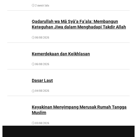
2 menit lalu
Qadarullah wa Mā Syā’a Fa’ala: Membangun
Keteguhan Jiwa dalam Menghadapi Takdir Allah
06/08/2026
Kemerdekaan dan Keikhlasan
06/08/2026
Dasar Laut
04/08/2026
Keyakinan Menyimpang Merusak Rumah Tangga
Muslim
03/08/2026