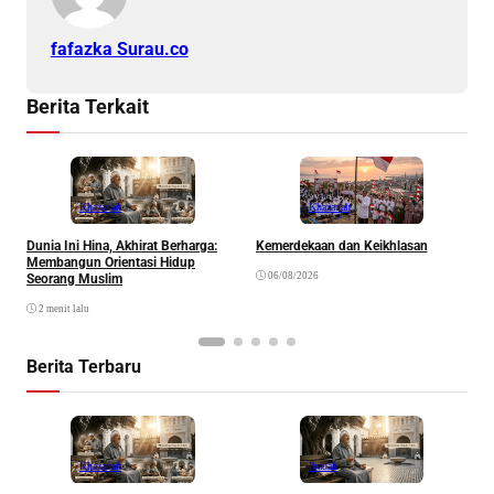
fafazka Surau.co
Berita Terkait
Khazanah
Khazanah
Dunia Ini Hina, Akhirat Berharga:
Kemerdekaan dan Keikhlasan
K
Membangun Orientasi Hidup
R
06/08/2026
Seorang Muslim
2 menit lalu
Berita Terbaru
Khazanah
Ibadah