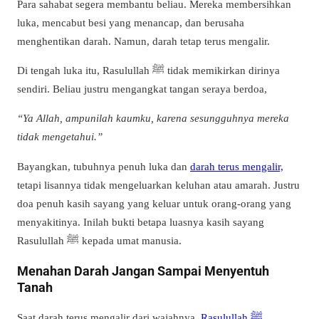
Para sahabat segera membantu beliau. Mereka membersihkan
luka, mencabut besi yang menancap, dan berusaha
menghentikan darah. Namun, darah tetap terus mengalir.
Di tengah luka itu, Rasulullah ﷺ tidak memikirkan dirinya
sendiri. Beliau justru mengangkat tangan seraya berdoa,
“Ya Allah, ampunilah kaumku, karena sesungguhnya mereka
tidak mengetahui.”
Bayangkan, tubuhnya penuh luka dan
darah terus mengalir,
tetapi lisannya tidak mengeluarkan keluhan atau amarah. Justru
doa penuh kasih sayang yang keluar untuk orang-orang yang
menyakitinya. Inilah bukti betapa luasnya kasih sayang
Rasulullah ﷺ kepada umat manusia.
Menahan Darah Jangan Sampai Menyentuh
Tanah
Saat darah terus mengalir dari wajahnya,
Rasulullah ﷺ