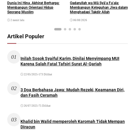
Dunia Ini Hina, Akhirat Berharga:
Qadarullah wa Mā Syā’a Fa’ala:
K
Membangun Orientasi Hidup
Membangun Keteguhan Jiwa dalam
Seorang Muslim
Menghadapi Takdir Allah
2 menit lalu
06/08/2026
Artikel Populer
01
Inilah Sosok Syaiful Karim, Dinilai Menyimpang MUI
Karena Salah Fatal Tafsiri Surat Al-Qariah
22/05/2025
•
173 Dilihat
02
3 Doa Berbahasa Jawa: Mudah Rezeki, Keamanan Diri,
dan Fasih Ceramah
26/07/2025
•
75 Dilihat
03
Khalid bin Walid memperoleh Karomah Tidak Mempan
Diracun