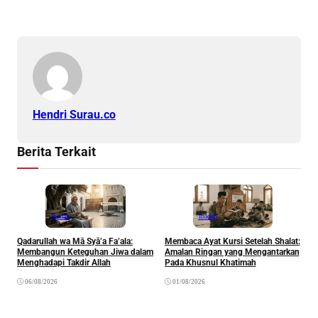
Hendri Surau.co
Berita Terkait
Ibadah
Ibadah
Qadarullah wa Mā Syā’a Fa’ala:
Membaca Ayat Kursi Setelah Shalat:
T
Membangun Keteguhan Jiwa dalam
Amalan Ringan yang Mengantarkan
J
Menghadapi Takdir Allah
Pada Khusnul Khatimah
(
A
06/08/2026
01/08/2026
P