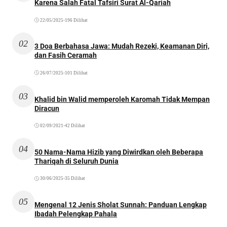
Karena Salah Fatal Tafsiri Surat Al-Qariah
22/05/2025
•
196 Dilihat
02
3 Doa Berbahasa Jawa: Mudah Rezeki, Keamanan Diri,
dan Fasih Ceramah
26/07/2025
•
101 Dilihat
03
Khalid bin Walid memperoleh Karomah Tidak Mempan
Diracun
02/09/2021
•
42 Dilihat
04
50 Nama-Nama Hizib yang Diwirdkan oleh Beberapa
Thariqah di Seluruh Dunia
30/06/2025
•
35 Dilihat
05
Mengenal 12 Jenis Sholat Sunnah: Panduan Lengkap
Ibadah Pelengkap Pahala