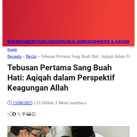
BERANDA
BERITA
SEJARAH
DOA
KALAM
IBADAH
MODE & GAYA
KHAZ
Ibadah
Beranda
»
Berita
»
Tebusan Pertama Sang Buah Hati: Aqiqah dalam Perspe
Tebusan Pertama Sang Buah
Hati: Aqiqah dalam Perspektif
Keagungan Allah
15/08/2025
•
133
Dilihat
•
3 Menit membaca
Facebook
Twitter
Pinterest
Mail
WhatsApp