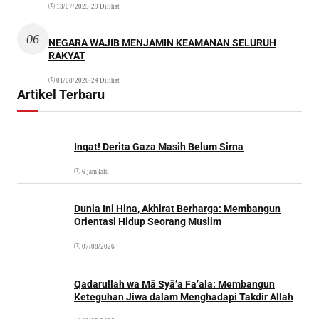
13/07/2025
•
29 Dilihat
06
NEGARA WAJIB MENJAMIN KEAMANAN SELURUH
RAKYAT
01/08/2026
•
24 Dilihat
Artikel Terbaru
Ingat! Derita Gaza Masih Belum Sirna
6 jam lalu
Dunia Ini Hina, Akhirat Berharga: Membangun
Orientasi Hidup Seorang Muslim
07/08/2026
Qadarullah wa Mā Syā’a Fa’ala: Membangun
Keteguhan Jiwa dalam Menghadapi Takdir Allah