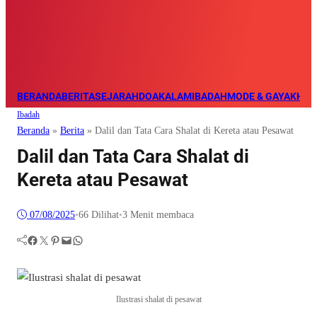
BERANDA
BERITA
SEJARAH
DOA
KALAM
IBADAH
MODE & GAYA
KHAZ
Ibadah
Beranda
»
Berita
»
Dalil dan Tata Cara Shalat di Kereta atau Pesawat
Dalil dan Tata Cara Shalat di
Kereta atau Pesawat
07/08/2025
•
66
Dilihat
•
3 Menit membaca
Facebook
Twitter
Pinterest
Mail
WhatsApp
Ilustrasi shalat di pesawat