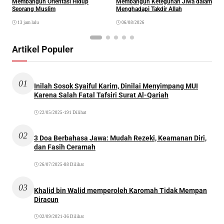
Membangun Orientasi Hidup
Membangun Keteguhan Jiwa dalam
Seorang Muslim
Menghadapi Takdir Allah
13 jam lalu
06/08/2026
Artikel Populer
01
Inilah Sosok Syaiful Karim, Dinilai Menyimpang MUI
Karena Salah Fatal Tafsiri Surat Al-Qariah
22/05/2025
•
191 Dilihat
02
3 Doa Berbahasa Jawa: Mudah Rezeki, Keamanan Diri,
dan Fasih Ceramah
26/07/2025
•
88 Dilihat
03
Khalid bin Walid memperoleh Karomah Tidak Mempan
Diracun
02/09/2021
•
36 Dilihat