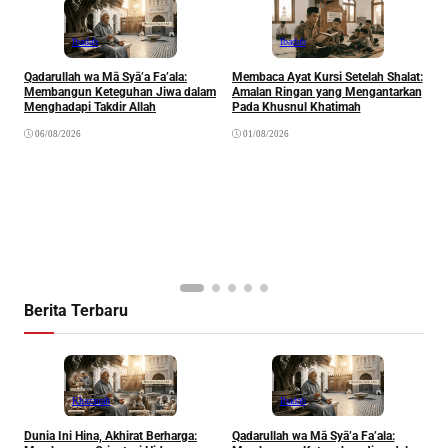
Ibadah
Ibadah
Qadarullah wa Mā Syā’a Fa’ala:
Membaca Ayat Kursi Setelah Shalat:
T
Membangun Keteguhan Jiwa dalam
Amalan Ringan yang Mengantarkan
J
Menghadapi Takdir Allah
Pada Khusnul Khatimah
(
A
06/08/2026
01/08/2026
P
Berita Terbaru
Khazanah
Ibadah
Dunia Ini Hina, Akhirat Berharga:
Qadarullah wa Mā Syā’a Fa’ala:
K