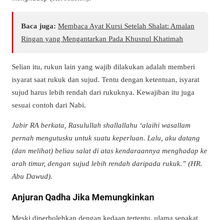
Baca juga:
Membaca Ayat Kursi Setelah Shalat: Amalan
Ringan yang Mengantarkan Pada Khusnul Khatimah
Selian itu, rukun lain yang wajib dilakukan adalah memberi
isyarat saat rukuk dan sujud. Tentu dengan ketentuan, isyarat
sujud harus lebih rendah dari rukuknya. Kewajiban itu juga
sesuai contoh dari Nabi.
Jabir RA berkata, Rasulullah shallallahu ‘alaihi wasallam
pernah mengutusku untuk suatu keperluan. Lalu, aku datang
(dan melihat) beliau salat di atas kendaraannya menghadap ke
arah timur, dengan sujud lebih rendah daripada rukuk.” (HR.
Abu Dawud).
Anjuran Qadha Jika Memungkinkan
Meski diperbolehkan dengan kedaan tertentu, ulama sepakat