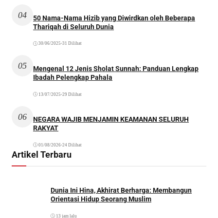
04
50 Nama-Nama Hizib yang Diwirdkan oleh Beberapa
Thariqah di Seluruh Dunia
30/06/2025
•
31 Dilihat
05
Mengenal 12 Jenis Sholat Sunnah: Panduan Lengkap
Ibadah Pelengkap Pahala
13/07/2025
•
29 Dilihat
06
NEGARA WAJIB MENJAMIN KEAMANAN SELURUH
RAKYAT
01/08/2026
•
24 Dilihat
Artikel Terbaru
Dunia Ini Hina, Akhirat Berharga: Membangun
Orientasi Hidup Seorang Muslim
13 jam lalu