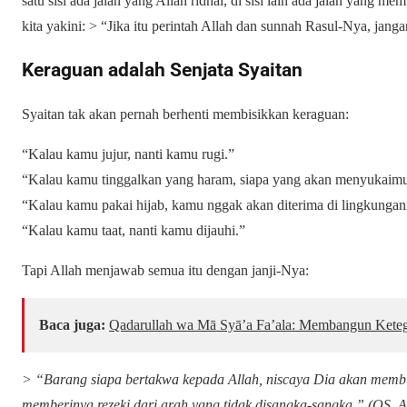
satu sisi ada jalan yang Allah ridhai, di sisi lain ada jalan yang m
kita yakini: > “Jika itu perintah Allah dan sunnah Rasul-Nya, jangan
Keraguan adalah Senjata Syaitan
Syaitan tak akan pernah berhenti membisikkan keraguan:
“Kalau kamu jujur, nanti kamu rugi.”
“Kalau kamu tinggalkan yang haram, siapa yang akan menyukaim
“Kalau kamu pakai hijab, kamu nggak akan diterima di lingkunga
“Kalau kamu taat, nanti kamu dijauhi.”
Tapi Allah menjawab semua itu dengan janji-Nya:
Baca juga:
Qadarullah wa Mā Syā’a Fa’ala: Membangun Keteg
> “Barang siapa bertakwa kepada Allah, niscaya Dia akan memb
memberinya rezeki dari arah yang tidak disangka-sangka.” (QS. A