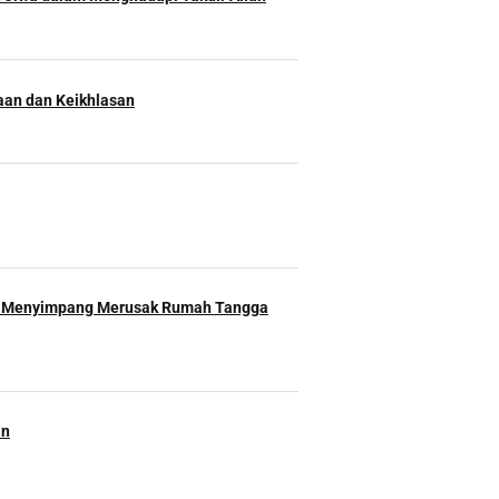
an dan Keikhlasan
 Menyimpang Merusak Rumah Tangga
an