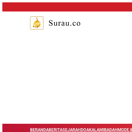
BERANDA
BERITA
SEJARAH
DOA
KALAM
IBADAH
MODE &