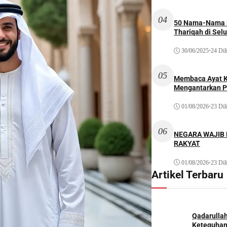
04
50 Nama-Nama H
Thariqah di Sel
30/06/2025
•
24 Dil
05
Membaca Ayat Ku
Mengantarkan P
01/08/2026
•
23 Dil
06
NEGARA WAJIB
RAKYAT
01/08/2026
•
23 Dil
Artikel Terbaru
Qadarulla
Keteguhan