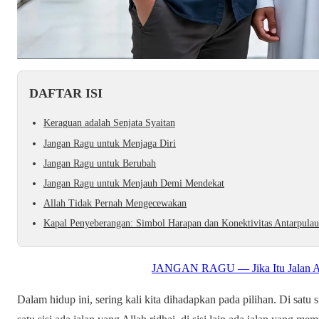
DAFTAR ISI
Keraguan adalah Senjata Syaitan
Jangan Ragu untuk Menjaga Diri
Jangan Ragu untuk Berubah
Jangan Ragu untuk Menjauh Demi Mendekat
Allah Tidak Pernah Mengecewakan
Kapal Penyeberangan: Simbol Harapan dan Konektivitas Antarpulau
JANGAN RAGU — Jika Itu Jalan Al
Dalam hidup ini, sering kali kita dihadapkan pada pilihan. Di satu s