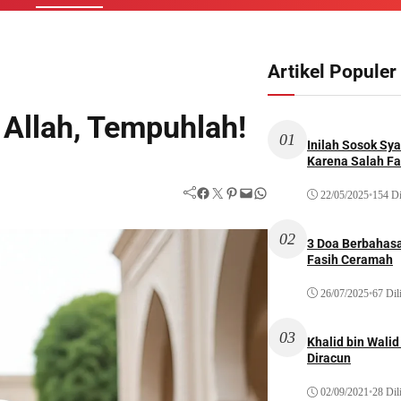
Artikel Populer
 Allah, Tempuhlah!
01
Inilah Sosok Sya
Karena Salah Fat
Facebook
Twitter
Pinterest
Mail
WhatsApp
22/05/2025
•
154 Di
02
3 Doa Berbahasa
Fasih Ceramah
26/07/2025
•
67 Dil
03
Khalid bin Wal
Diracun
02/09/2021
•
28 Dil