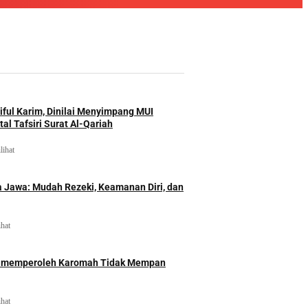
iful Karim, Dinilai Menyimpang MUI
al Tafsiri Surat Al-Qariah
lihat
 Jawa: Mudah Rezeki, Keamanan Diri, dan
ihat
id memperoleh Karomah Tidak Mempan
ihat