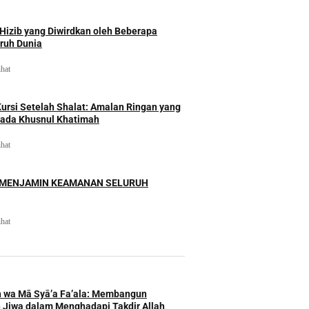
izib yang Diwirdkan oleh Beberapa
uruh Dunia
ihat
rsi Setelah Shalat: Amalan Ringan yang
ada Khusnul Khatimah
ihat
 MENJAMIN KEAMANAN SELURUH
ihat
h wa Mā Syā’a Fa’ala: Membangun
 Jiwa dalam Menghadapi Takdir Allah