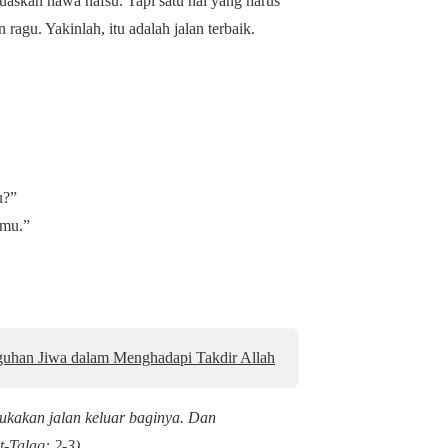
emuaskan hawa nafsu. Tapi satu hal yang harus
 ragu. Yakinlah, itu adalah jalan terbaik.
u?”
nmu.”
uhan Jiwa dalam Menghadapi Takdir Allah
ukakan jalan keluar baginya. Dan
t-Talaq: 2-3)