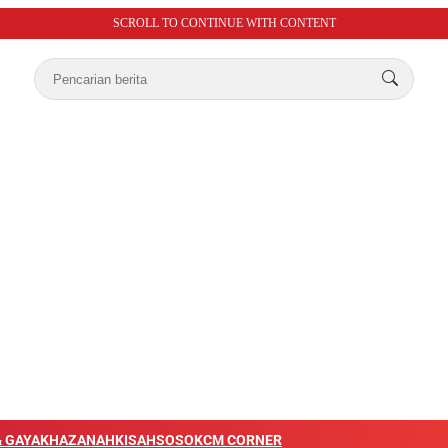
SCROLL TO CONTINUE WITH CONTENT
 GAYA
KHAZANAH
KISAH
SOSOK
CM CORNER