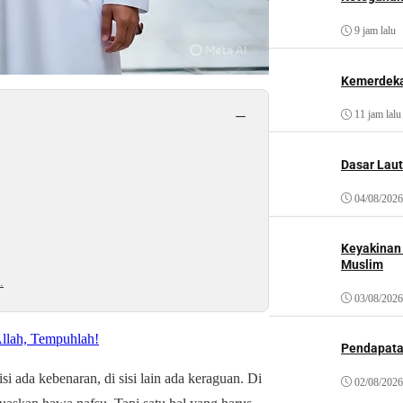
9 jam lalu
Kemerdeka
−
11 jam lalu
Dasar Laut
04/08/2026
Keyakinan
Muslim
.
03/08/2026
lah, Tempuhlah!
Pendapat
isi ada kebenaran, di sisi lain ada keraguan. Di
02/08/2026