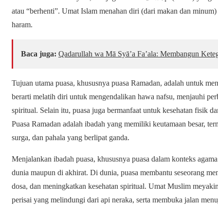
atau “berhenti”. Umat Islam menahan diri (dari makan dan minum) 
haram.
Baca juga:
Qadarullah wa Mā Syā’a Fa’ala: Membangun Keteg
Tujuan utama puasa, khususnya puasa Ramadan, adalah untuk men
berarti melatih diri untuk mengendalikan hawa nafsu, menjauhi p
spiritual. Selain itu, puasa juga bermanfaat untuk kesehatan fisik da
Puasa Ramadan adalah ibadah yang memiliki keutamaan besar, te
surga, dan pahala yang berlipat ganda.
Menjalankan ibadah puasa, khususnya puasa dalam konteks agama I
dunia maupun di akhirat. Di dunia, puasa membantu seseorang me
dosa, dan meningkatkan kesehatan spiritual. Umat Muslim meyakini
perisai yang melindungi dari api neraka, serta membuka jalan men