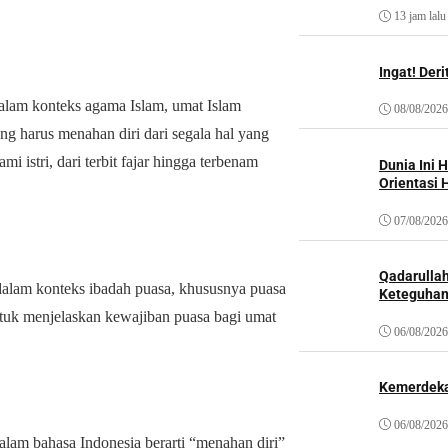
13 jam lalu
Ingat! Der
Dalam konteks agama Islam, umat Islam
08/08/2026
ng harus menahan diri dari segala hal yang
istri, dari terbit fajar hingga terbenam
Dunia Ini 
Orientasi 
07/08/2026
Qadarulla
n dalam konteks ibadah puasa, khususnya puasa
Keteguhan
tuk menjelaskan kewajiban puasa bagi umat
06/08/2026
Kemerdeka
06/08/2026