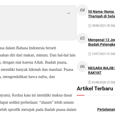
04
50 Nama-Nama H
−
Thariqah di Sel
30/06/2025
•
39 Dil
05
Mengenal 12 Je
Ibadah Pelengk
 dalam Bahasa Indonesia berarti
13/07/2025
•
35 Dil
han diri dari makan, minum. Dan hal-hal lain
, dengan niat karena Allah. Ibadah puasa,
06
NEGARA WAJIB
 memiliki banyak hikmah dan manfaat. Puasa
RAKYAT
an, mengendalikan hawa nafsu, dan
01/08/2026
•
25 Dil
Artikel Terbaru
dapat sedikit perbedaan: “shaum” lebih umum
ebih spesifik merujuk pada ibadah puasa dalam
Perjalana