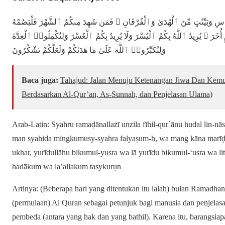
اسِ وَبَيِّنَٰتٍ مِّنَ ٱلْهُدَىٰ وَٱلْفُرْقَانِ ۚ فَمَن شَهِدَ مِنكُمُ ٱلشَّهْرَ فَلْيَصُمْهُ
ۖ ُخَرَ ۗ يُرِيدُ ٱللَّهُ بِكُمُ ٱلْيُسْرَ وَلَا يُرِيدُ بِكُمُ ٱلْعُسْرَ وَلِتُكْمِلُوا۟ ٱلْعِدَّةَ
وَلِتُكَبِّرُوا۟ ٱللَّهَ عَلَىٰ مَا هَدَىٰكُمْ وَلَعَلَّكُمْ تَشْكُرُونَ
Baca juga:
Tahajud: Jalan Menuju Ketenangan Jiwa Dan Kemuli
Berdasarkan Al-Qur’an, As-Sunnah, dan Penjelasan Ulama)
Arab-Latin: Syahru ramaḍānallażī unzila fīhil-qur`ānu hudal lin-nā
man syahida mingkumusy-syahra falyaṣum-h, wa mang kāna marīḍan
ukhar, yurīdullāhu bikumul-yusra wa lā yurīdu bikumul-‘usra wa lit
hadākum wa la’allakum tasykurụn
Artinya: (Beberapa hari yang ditentukan itu ialah) bulan Ramadha
(permulaan) Al Quran sebagai petunjuk bagi manusia dan penjelasa
pembeda (antara yang hak dan yang bathil). Karena itu, barangsiapa