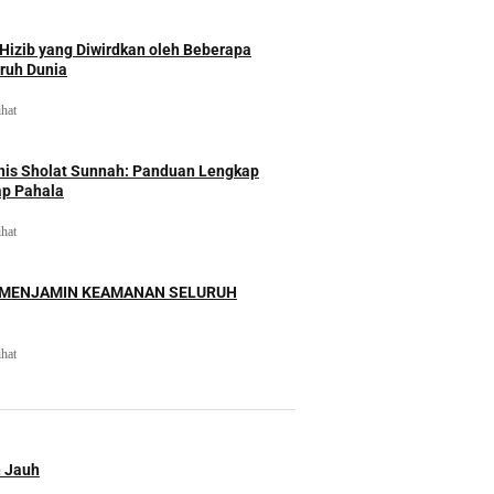
izib yang Diwirdkan oleh Beberapa
uruh Dunia
ihat
nis Sholat Sunnah: Panduan Lengkap
ap Pahala
ihat
 MENJAMIN KEAMANAN SELURUH
ihat
n Jauh