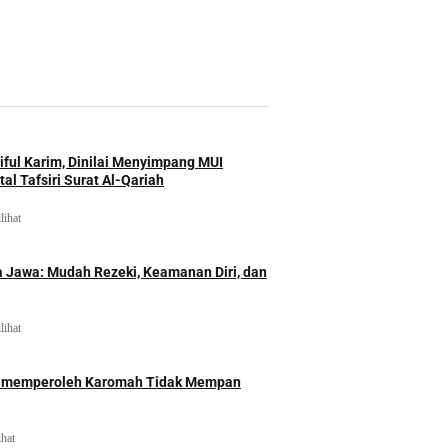
iful Karim, Dinilai Menyimpang MUI
al Tafsiri Surat Al-Qariah
lihat
 Jawa: Mudah Rezeki, Keamanan Diri, dan
lihat
id memperoleh Karomah Tidak Mempan
ihat