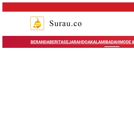
BERANDA
BERITA
SEJARAH
DOA
KALAM
IBADAH
MODE &