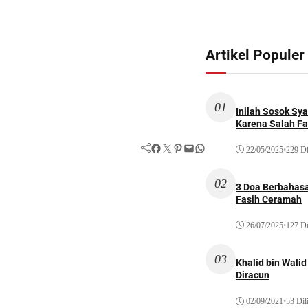
Artikel Populer
01
Inilah Sosok Sya
Karena Salah Fat
Facebook
Twitter
Pinterest
Mail
WhatsApp
22/05/2025
•
229 Di
02
3 Doa Berbahasa
Fasih Ceramah
26/07/2025
•
127 Di
03
Khalid bin Wal
Diracun
02/09/2021
•
53 Dil