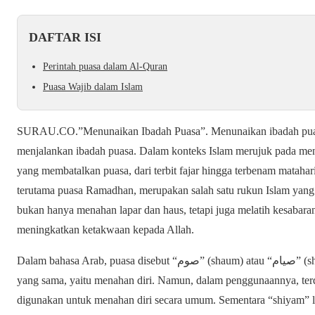
DAFTAR ISI
Perintah puasa dalam Al-Quran
Puasa Wajib dalam Islam
SURAU.CO.”Menunaikan Ibadah Puasa”. Menunaikan ibadah puasa
menjalankan ibadah puasa. Dalam konteks Islam merujuk pada mena
yang membatalkan puasa, dari terbit fajar hingga terbenam matahari
terutama puasa Ramadhan, merupakan salah satu rukun Islam yang
bukan hanya menahan lapar dan haus, tetapi juga melatih kesabar
meningkatkan ketakwaan kepada Allah.
Dalam bahasa Arab, puasa disebut “صوم” (shaum) atau “صيام” (shiyam). Kedua kata ini memiliki makna dasar
yang sama, yaitu menahan diri. Namun, dalam penggunaannya, ter
digunakan untuk menahan diri secara umum. Sementara “shiyam” l