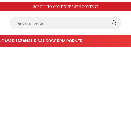
SCROLL TO CONTINUE WITH CONTENT
 GAYA
KHAZANAH
KISAH
SOSOK
CM CORNER