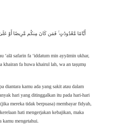
أَيَّامًا مَّعْدُودَٰتٍ ۚ فَمَن كَانَ مِنكُم مَّرِيضًا أَوْ عَلَى ۖ
‘alā safarin fa ‘iddatum min ayyāmin ukhar,
a khairan fa huwa khairul lah, wa an taṣụmụ
apa diantara kamu ada yang sakit atau dalam
nyak hari yang ditinggalkan itu pada hari-hari
(jika mereka tidak berpuasa) membayar fidyah,
kerelaan hati mengerjakan kebajikan, maka
ika kamu mengetahui.