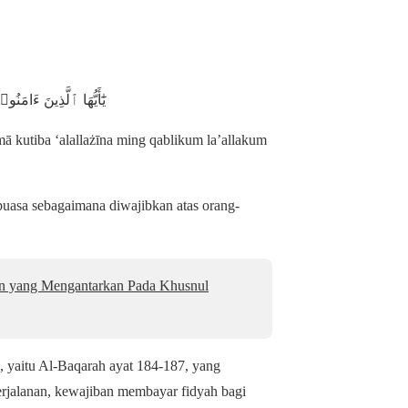
يَٰٓأَيُّهَا ٱلَّذِينَ ءَامَ
ā kutiba ‘alallażīna ming qablikum la’allakum
puasa sebagaimana diwajibkan atas orang-
an yang Mengantarkan Pada Khusnul
sa, yaitu Al-Baqarah ayat 184-187, yang
perjalanan, kewajiban membayar fidyah bagi