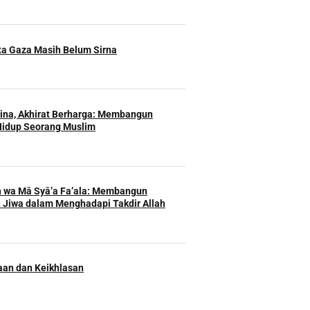
ita Gaza Masih Belum Sirna
Hina, Akhirat Berharga: Membangun
Hidup Seorang Muslim
h wa Mā Syā’a Fa’ala: Membangun
 Jiwa dalam Menghadapi Takdir Allah
an dan Keikhlasan