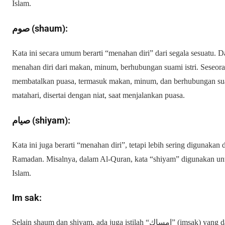
Islam.
صوم (shaum):
Kata ini secara umum berarti “menahan diri” dari segala sesuatu. 
menahan diri dari makan, minum, berhubungan suami istri. Seseora
membatalkan puasa, termasuk makan, minum, dan berhubungan suami 
matahari, disertai dengan niat, saat menjalankan puasa.
صيام (shiyam):
Kata ini juga berarti “menahan diri”, tetapi lebih sering digunaka
Ramadan. Misalnya, dalam Al-Quran, kata “shiyam” digunakan un
Islam.
Im sak:
Selain shaum dan shiyam, ada juga istilah “إمساك” (imsak) yang dalam bahasa Indonesia berarti “menahan diri”