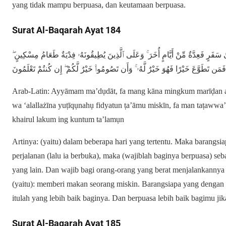
yang tidak mampu berpuasa, dan keutamaan berpuasa.
Surat Al-Baqarah Ayat 184
ٰ سَفَرٍ فَعِدَّةٌ مِّنْ أَيَّامٍ أُخَرَ ۚ وَعَلَى ٱلَّذِينَ يُطِيقُونَهُۥ فِدْيَةٌ طَعَامُ مِسْكِينٍ
فَمَن تَطَوَّعَ خَيْرًا فَهُوَ خَيْرٌ لَّهُۥ ۚ وَأَن تَصُومُوا۟ خَيْرٌ لَّكُمْ ۖ إِن كُنتُمْ تَعْلَمُونَ
Arab-Latin: Ayyāmam ma’dụdāt, fa mang kāna mingkum marīḍan au 
wa ‘alallażīna yuṭīqụnahụ fidyatun ṭa’āmu miskīn, fa man taṭawwa’
khairul lakum ing kuntum ta’lamụn
Artinya: (yaitu) dalam beberapa hari yang tertentu. Maka barangsi
perjalanan (lalu ia berbuka), maka (wajiblah baginya berpuasa) seba
yang lain. Dan wajib bagi orang-orang yang berat menjalankannya 
(yaitu): memberi makan seorang miskin. Barangsiapa yang dengan 
itulah yang lebih baik baginya. Dan berpuasa lebih baik bagimu j
Surat Al-Baqarah Ayat 185