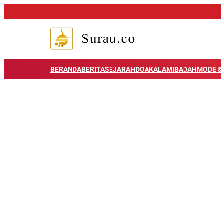
BERANDA
BERITA
SEJARAH
DOA
KALAM
IBADAH
MODE &