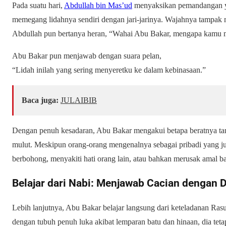
Pada suatu hari,
Abdullah bin Mas’ud
menyaksikan pemandangan ya
memegang lidahnya sendiri dengan jari-jarinya. Wajahnya tampak m
Abdullah pun bertanya heran, “Wahai Abu Bakar, mengapa kamu 
Abu Bakar pun menjawab dengan suara pelan,
“Lidah inilah yang sering menyeretku ke dalam kebinasaan.”
Baca juga:
JULAIBIB
Dengan penuh kesadaran, Abu Bakar mengakui betapa beratnya tang
mulut. Meskipun orang-orang mengenalnya sebagai pribadi yang juju
berbohong, menyakiti hati orang lain, atau bahkan merusak amal ba
Belajar dari Nabi: Menjawab Cacian dengan 
Lebih lanjutnya, Abu Bakar belajar langsung dari keteladanan Rasulullah ﷺ. Ketika Nabi pulang 
dengan tubuh penuh luka akibat lemparan batu dan hinaan, dia tet