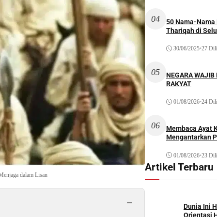
04
50 Nama-Nama H
Thariqah di Sel
30/06/2025
•
27 Dil
05
NEGARA WAJIB
RAKYAT
01/08/2026
•
24 Dil
06
Membaca Ayat Ku
Mengantarkan P
01/08/2026
•
23 Dil
Artikel Terbaru
Menjaga dalam Lisan
−
Dunia Ini 
Orientasi 