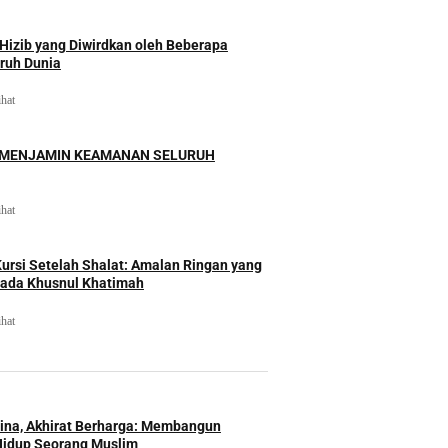
izib yang Diwirdkan oleh Beberapa
uruh Dunia
ihat
 MENJAMIN KEAMANAN SELURUH
ihat
rsi Setelah Shalat: Amalan Ringan yang
ada Khusnul Khatimah
ihat
Hina, Akhirat Berharga: Membangun
Hidup Seorang Muslim