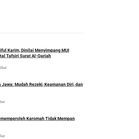
iful Karim, Dinilai Menyimpang MUI
al Tafsiri Surat Al-Qariah
lihat
 Jawa: Mudah Rezeki, Keamanan Diri, dan
ihat
id memperoleh Karomah Tidak Mempan
ihat