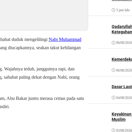
3 jam lalu
Qadarulla
Keteguhan
ahabat duduk mengelilingi
Nabi Muhammad
06/08/2026
ang diucapkannya, seakan takut kehilangan
Kemerdeka
ng. Wajahnya teduh, janggutnya rapi, dan
06/08/2026
 sahabat paling dekat dengan Nabi, orang
Dasar Laut
04/08/2026
m, Abu Bakar justru merasa cemas pada satu
ndiri.
Keyakinan
Muslim
03/08/2026