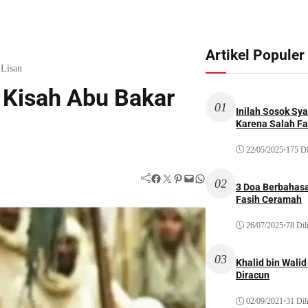
Artikel Populer
Lisan
Kisah Abu Bakar
01
Inilah Sosok Sya
Karena Salah Fat
22/05/2025
•
175 Di
Facebook
Twitter
Pinterest
Mail
WhatsApp
02
3 Doa Berbahasa
Fasih Ceramah
26/07/2025
•
78 Dil
03
Khalid bin Wal
Diracun
02/09/2021
•
31 Dil