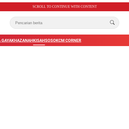
SCROLL TO CONTINUE WITH CONTENT
 GAYA
KHAZANAH
KISAH
SOSOK
CM CORNER