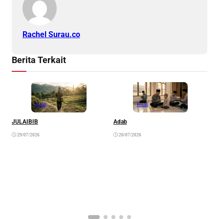
Rachel Surau.co
Berita Terkait
Kisah
Kisah
JULAIBIB
Adab
F
B
29/07/2026
20/07/2026