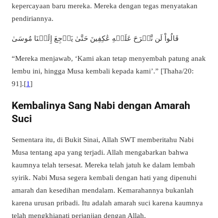
kepercayaan baru mereka. Mereka dengan tegas menyatakan
pendiriannya.
قَالُواْ لَن نَّبۡرَحَ عَلَيۡهِ عَٰكِفِينَ حَتَّىٰ يَرۡجِعَ إِلَيۡنَا مُوسَىٰ
“Mereka menjawab, ‘Kami akan tetap menyembah patung anak
lembu ini, hingga Musa kembali kepada kami’.” [Thaha/20:
91].[
1
]
Kembalinya Sang Nabi dengan Amarah
Suci
Sementara itu, di Bukit Sinai, Allah SWT memberitahu Nabi
Musa tentang apa yang terjadi. Allah mengabarkan bahwa
kaumnya telah tersesat. Mereka telah jatuh ke dalam lembah
syirik. Nabi Musa segera kembali dengan hati yang dipenuhi
amarah dan kesedihan mendalam. Kemarahannya bukanlah
karena urusan pribadi. Itu adalah amarah suci karena kaumnya
telah mengkhianati perjanjian dengan Allah.