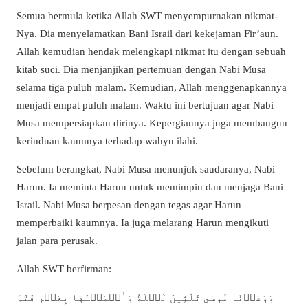
Semua bermula ketika Allah SWT menyempurnakan nikmat-
Nya. Dia menyelamatkan Bani Israil dari kekejaman Fir’aun.
Allah kemudian hendak melengkapi nikmat itu dengan sebuah
kitab suci. Dia menjanjikan pertemuan dengan Nabi Musa
selama tiga puluh malam. Kemudian, Allah menggenapkannya
menjadi empat puluh malam. Waktu ini bertujuan agar Nabi
Musa mempersiapkan dirinya. Kepergiannya juga membangun
kerinduan kaumnya terhadap wahyu ilahi.
Sebelum berangkat, Nabi Musa menunjuk saudaranya, Nabi
Harun. Ia meminta Harun untuk memimpin dan menjaga Bani
Israil. Nabi Musa berpesan dengan tegas agar Harun
memperbaiki kaumnya. Ia juga melarang Harun mengikuti
jalan para perusak.
Allah SWT berfirman:
وَوَٰعَدۡنَا مُوسَىٰ ثَلَٰثِينَ لَيۡلَةٗ وَأَتۡمَمۡنَٰهَا بِعَشۡرٖ فَتَمَّ