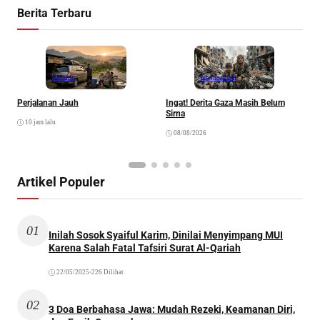
Berita Terbaru
Opinion
Internasional
Perjalanan Jauh
Ingat! Derita Gaza Masih Belum
D
Sirna
M
10 jam lalu
S
08/08/2026
Artikel Populer
01
Inilah Sosok Syaiful Karim, Dinilai Menyimpang MUI
Karena Salah Fatal Tafsiri Surat Al-Qariah
22/05/2025
•
226 Dilihat
02
3 Doa Berbahasa Jawa: Mudah Rezeki, Keamanan Diri,