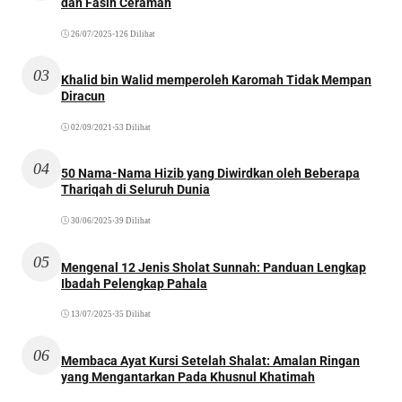
dan Fasih Ceramah
26/07/2025
•
126 Dilihat
03
Khalid bin Walid memperoleh Karomah Tidak Mempan
Diracun
02/09/2021
•
53 Dilihat
04
50 Nama-Nama Hizib yang Diwirdkan oleh Beberapa
Thariqah di Seluruh Dunia
30/06/2025
•
39 Dilihat
05
Mengenal 12 Jenis Sholat Sunnah: Panduan Lengkap
Ibadah Pelengkap Pahala
13/07/2025
•
35 Dilihat
06
Membaca Ayat Kursi Setelah Shalat: Amalan Ringan
yang Mengantarkan Pada Khusnul Khatimah