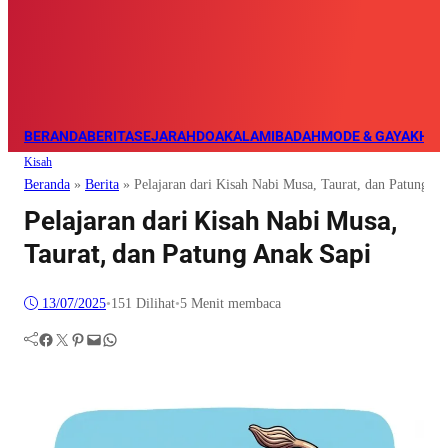
BERANDA
BERITA
SEJARAH
DOA
KALAM
IBADAH
MODE & GAYA
KHAZ
Kisah
Beranda
»
Berita
»
Pelajaran dari Kisah Nabi Musa, Taurat, dan Patung A
Pelajaran dari Kisah Nabi Musa,
Taurat, dan Patung Anak Sapi
13/07/2025
•
151
Dilihat
•
5 Menit membaca
Facebook
Twitter
Pinterest
Mail
WhatsApp