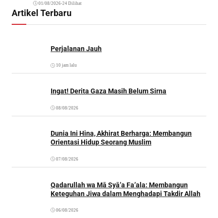
01/08/2026
•
24 Dilihat
Artikel Terbaru
Perjalanan Jauh
10 jam lalu
Ingat! Derita Gaza Masih Belum Sirna
08/08/2026
Dunia Ini Hina, Akhirat Berharga: Membangun
Orientasi Hidup Seorang Muslim
07/08/2026
Qadarullah wa Mā Syā’a Fa’ala: Membangun
Keteguhan Jiwa dalam Menghadapi Takdir Allah
06/08/2026