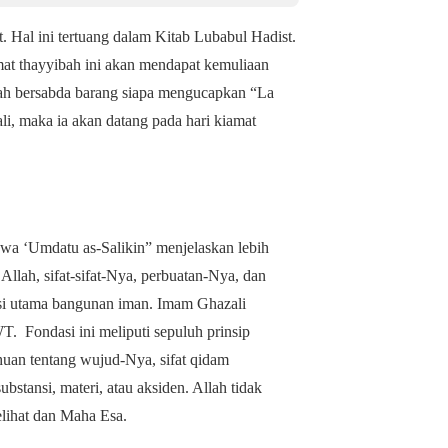
Hal ini tertuang dalam Kitab Lubabul Hadist.
mat thayyibah ini akan mendapat kemuliaan
ah bersabda barang siapa mengucapkan “La
li, maka ia akan datang pada hari kiamat
wa ‘Umdatu as-Salikin” menjelaskan lebih
llah, sifat-sifat-Nya, perbuatan-Nya, dan
si utama bangunan iman. Imam Ghazali
SWT.
Fondasi ini meliputi sepuluh prinsip
huan tentang wujud-Nya, sifat qidam
bstansi, materi, atau aksiden. Allah tidak
elihat dan Maha Esa.