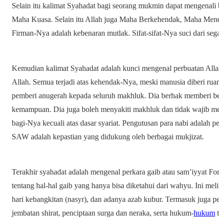
Selain itu kalimat Syahadat bagi seorang mukmin dapat mengenali
Maha Kuasa. Selain itu Allah juga Maha Berkehendak, Maha Mend
Firman-Nya adalah kebenaran mutlak. Sifat-sifat-Nya suci dari sega
Kemudian kalimat Syahadat adalah kunci mengenal perbuatan Alla
Allah. Semua terjadi atas kehendak-Nya, meski manusia diberi ruan
pemberi anugerah kepada seluruh makhluk. Dia berhak memberi beba
kemampuan. Dia juga boleh menyakiti makhluk dan tidak wajib me
bagi-Nya kecuali atas dasar syariat. Pengutusan para nabi adalah
SAW adalah kepastian yang didukung oleh berbagai mukjizat.
Terakhir syahadat adalah mengenal perkara gaib atau sam’iyyat F
tentang hal-hal gaib yang hanya bisa diketahui dari wahyu. Ini me
hari kebangkitan (nasyr), dan adanya azab kubur. Termasuk juga p
jembatan shirat, penciptaan surga dan neraka, serta hukum-
hukum
t