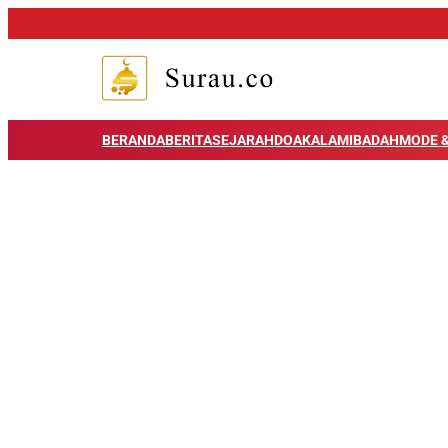
BERANDA
BERITA
SEJARAH
DOA
KALAM
IBADAH
MODE &