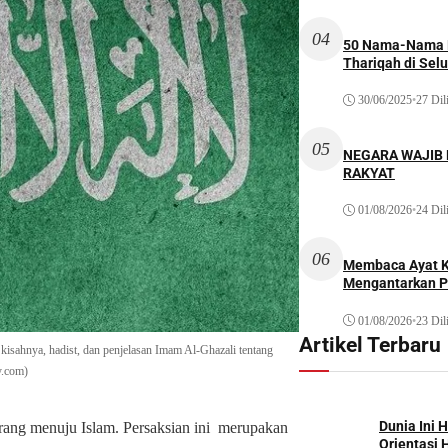
04
50 Nama-Nama H
Thariqah di Sel
30/06/2025
•
27 Dil
05
NEGARA WAJIB
RAKYAT
01/08/2026
•
24 Dil
06
Membaca Ayat Ku
Mengantarkan P
01/08/2026
•
23 Dil
Artikel Terbaru
kisahnya, hadist, dan penjelasan Imam Al-Ghazali tentang
y.com)
Dunia Ini 
rang menuju Islam. Persaksian ini merupakan
Orientasi 