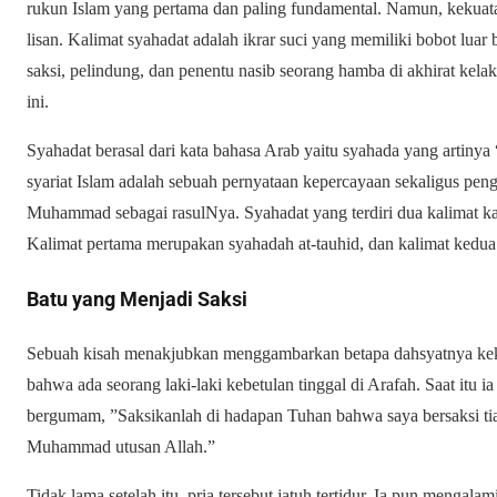
rukun Islam yang pertama dan paling fundamental. Namun, kekuat
lisan. Kalimat syahadat adalah ikrar suci yang memiliki bobot lu
saksi, pelindung, dan penentu nasib seorang hamba di akhirat kela
ini.
Syahadat berasal dari kata bahasa Arab yaitu syahada yang artinya
syariat Islam adalah sebuah pernyataan kepercayaan sekaligus pe
Muhammad sebagai rasulNya. Syahadat yang terdiri dua kalimat ka
Kalimat pertama merupakan syahadah at-tauhid, dan kalimat kedua
Batu yang Menjadi Saksi
Sebuah kisah menakjubkan menggambarkan betapa dahsyatnya kek
bahwa ada seorang laki-laki kebetulan tinggal di Arafah. Saat itu
bergumam, ”Saksikanlah di hadapan Tuhan bahwa saya bersaksi ti
Muhammad utusan Allah.”
Tidak lama setelah itu, pria tersebut jatuh tertidur. Ia pun mengala