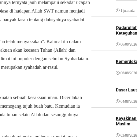
annya ternyata jauh melampaui sekadar ucapan
ar biasa di hadapan Allah SWT namun menjadi
1 jam lalu
k. banyak kisah tentang dahsyatnya syahadat
Qadarulla
Keteguhan
 “ia telah menyaksikan”. Kalimat itu dalam
06/08/2026
ngakuan akan keesaan Tuhan (Allah) dan
limat ini populer dengan sebutan Syahadatain.
Kemerdeka
 merupakan syahadah ar-rasul.
06/08/2026
Dasar Laut
uatan sebuah kesaksian iman.
Diceritakan
04/08/2026
 ia memegang tujuh buah batu. Kemudian ia
ada tuhan selain Allah dan sesungguhnya
Keyakinan
Muslim
03/08/2026
mi sebuah mimpi yang terasa sangat nyata.