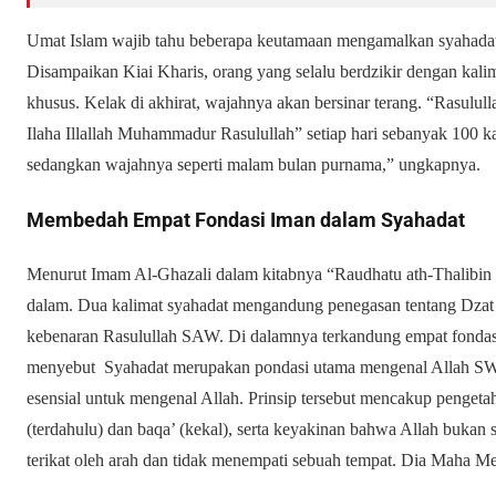
Umat Islam wajib tahu beberapa keutamaan mengamalkan syahadat. 
Disampaikan Kiai Kharis, orang yang selalu berdzikir dengan kali
khusus. Kelak di akhirat, wajahnya akan bersinar terang.
“Rasulull
Ilaha Illallah Muhammadur Rasulullah” setiap hari sebanyak 100 ka
sedangkan wajahnya seperti malam bulan purnama,” ungkapnya.
Membedah Empat Fondasi Iman dalam Syahadat
Menurut Imam Al-Ghazali dalam kitabnya “Raudhatu ath-Thalibin 
dalam. Dua kalimat syahadat mengandung penegasan tentang Dzat A
kebenaran Rasulullah SAW. Di dalamnya terkandung empat fonda
menyebut Syahadat merupakan pondasi utama mengenal Allah 
esensial untuk mengenal Allah. Prinsip tersebut mencakup pengeta
(terdahulu) dan baqa’ (kekal), serta keyakinan bahwa Allah bukan su
terikat oleh arah dan tidak menempati sebuah tempat. Dia Maha M