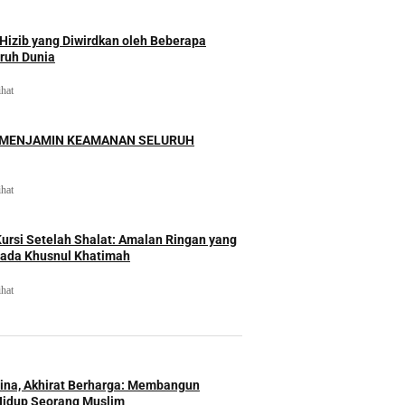
izib yang Diwirdkan oleh Beberapa
uruh Dunia
ihat
 MENJAMIN KEAMANAN SELURUH
ihat
rsi Setelah Shalat: Amalan Ringan yang
ada Khusnul Khatimah
ihat
Hina, Akhirat Berharga: Membangun
Hidup Seorang Muslim