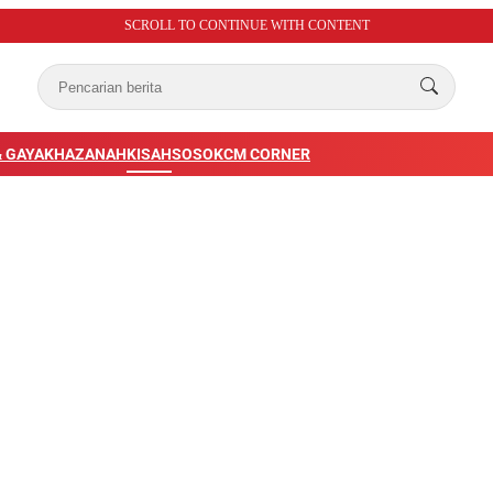
SCROLL TO CONTINUE WITH CONTENT
 GAYA
KHAZANAH
KISAH
SOSOK
CM CORNER