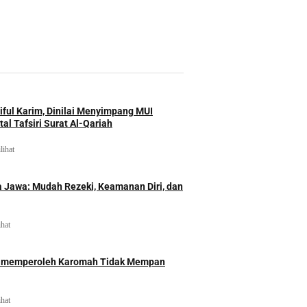
iful Karim, Dinilai Menyimpang MUI
al Tafsiri Surat Al-Qariah
lihat
 Jawa: Mudah Rezeki, Keamanan Diri, dan
ihat
id memperoleh Karomah Tidak Mempan
ihat