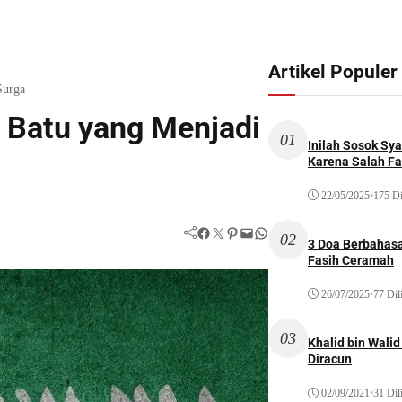
Artikel Populer
Surga
 Batu yang Menjadi
01
Inilah Sosok Sya
Karena Salah Fat
22/05/2025
•
175 Di
Facebook
Twitter
Pinterest
Mail
WhatsApp
02
3 Doa Berbahasa
Fasih Ceramah
26/07/2025
•
77 Dil
03
Khalid bin Wal
Diracun
02/09/2021
•
31 Dil