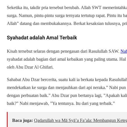
Seketika itu, takdir pria tersebut berubah. Allah SWT memerinta
surga. Namun, pintu-pintu surga ternyata tertutup rapat. Pintu itu ba
Allah” datang dan membukakannya. Berkat kesaksian tulusnya, pria
Syahadat adalah Amal Terbaik
Kisah tersebut selaras dengan penegasan dari Rasulullah SAW.
Na
syahadat adalah bagian dari amal kebaikan yang paling utama. Hal 
oleh Abu Dzar Al Ghifari.
Sahabat Abu Dzar bercerita, suatu kali ia berkata kepada Rasulul
mendekatkan ke surga dan menjauhkan dari api neraka.” Nabi pun 
dengan perbuatan baik.” Abu Dzar pun bertanya lagi, ”Apakah kali
baik?” Nabi menjawab, ”Ya tentunya. Itu dari yang terbaik.”
Baca juga:
Qadarullah wa Mā Syā’a Fa’ala: Membangun Keteg