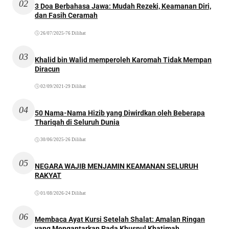
02
3 Doa Berbahasa Jawa: Mudah Rezeki, Keamanan Diri,
dan Fasih Ceramah
26/07/2025
•
76 Dilihat
03
Khalid bin Walid memperoleh Karomah Tidak Mempan
Diracun
02/09/2021
•
29 Dilihat
04
50 Nama-Nama Hizib yang Diwirdkan oleh Beberapa
Thariqah di Seluruh Dunia
30/06/2025
•
26 Dilihat
05
NEGARA WAJIB MENJAMIN KEAMANAN SELURUH
RAKYAT
01/08/2026
•
24 Dilihat
06
Membaca Ayat Kursi Setelah Shalat: Amalan Ringan
yang Mengantarkan Pada Khusnul Khatimah