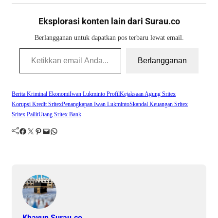
Eksplorasi konten lain dari Surau.co
Berlangganan untuk dapatkan pos terbaru lewat email.
Ketikkan email Anda...
Berlangganan
Berita Kriminal Ekonomi
Iwan Lukminto Profil
Kejaksaan Agung Sritex
Korupsi Kredit Sritex
Penangkapan Iwan Lukminto
Skandal Keuangan Sritex
Sritex Pailit
Utang Sritex Bank
Facebook
Twitter
Pinterest
Mail
WhatsApp
Khayun Surau.co