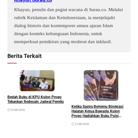
Khayun, penulis dan pegiat wacana di Surau.co. Melalui
rubrik Keislaman dan Keindonesiaan, ia menjelajahi
dialog historis dan kontemporer antara ajaran Islam
dengan konteks kebangsaan Indonesia, untuk
memperkuat pemikiran yang moderat dan inklusif.
Berita Terkait
Berita
”
Berita
Bedah Buku di KPU Kulon Progo
S
Tekankan Redesain Jadwal Pemilu
M
Ketika Sastra Bertemu Birokrasi:
25/06/2026
Hajatan Ketua Bawaslu Kulon
Progo Hadiahkan Buku Puisi
“Maklumat Cinta” sebagai Suvenir
21/06/2026