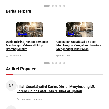
Berita Terbaru
Khazanah
Ibadah
Dunia Ini Hina, Akhirat Berharga:
Qadarullah wa Mā Syā’a Fa’ala:
K
Membangun Orientasi Hidup
Membangun Keteguhan Jiwa dalam
Seorang Muslim
Menghadapi Takdir Allah
32 menit lalu
06/08/2026
Artikel Populer
01
Inilah Sosok Syaiful Karim, Dinilai Menyimpang MUI
Karena Salah Fatal Tafsiri Surat Al-Qariah
22/05/2025
•
174 Dilihat