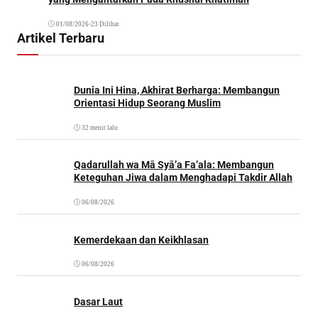
01/08/2026
•
23 Dilihat
Artikel Terbaru
Dunia Ini Hina, Akhirat Berharga: Membangun
Orientasi Hidup Seorang Muslim
32 menit lalu
Qadarullah wa Mā Syā’a Fa’ala: Membangun
Keteguhan Jiwa dalam Menghadapi Takdir Allah
06/08/2026
Kemerdekaan dan Keikhlasan
06/08/2026
Dasar Laut