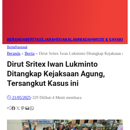
BERANDA
BERITA
SEJARAH
DOA
KALAM
IBADAH
MODE & GAYA
KHAZ
Berita
Nasional
Beranda
»
Berita
»
Dirut Sritex Iwan Lukminto Ditangkap Kejaksaan Agun
Dirut Sritex Iwan Lukminto
Ditangkap Kejaksaan Agung,
Tersangkut Kasus ini
21/05/2025
•
329
Dilihat
•
4 Menit membaca
Facebook
Twitter
Pinterest
Mail
WhatsApp