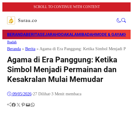
SCROLL TO CONTINUE WITH CONTENT
BERANDA
BERITA
SEJARAH
DOA
KALAM
IBADAH
MODE & GAYA
KHAZ
Ibadah
Beranda
»
Berita
»
Agama di Era Panggung: Ketika Simbol Menjadi Perm
Agama di Era Panggung: Ketika
Simbol Menjadi Permainan dan
Kesakralan Mulai Memudar
09/05/2026
•
27
Dilihat
•
3 Menit membaca
Facebook
Twitter
Pinterest
Mail
WhatsApp