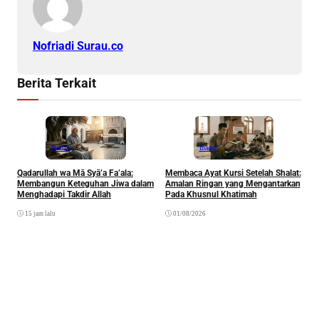
Nofriadi Surau.co
Berita Terkait
Ibadah
Ibadah
Qadarullah wa Mā Syā’a Fa’ala:
Membaca Ayat Kursi Setelah Shalat:
T
Membangun Keteguhan Jiwa dalam
Amalan Ringan yang Mengantarkan
J
Menghadapi Takdir Allah
Pada Khusnul Khatimah
(
A
15 jam lalu
01/08/2026
P