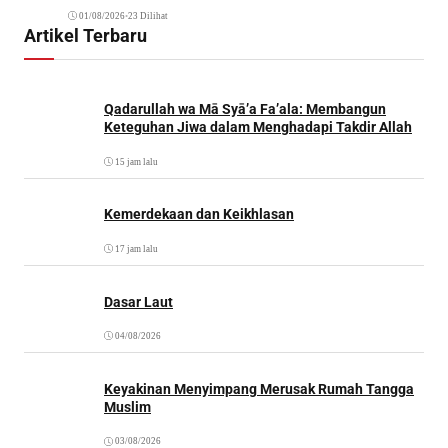
01/08/2026
•
23 Dilihat
Artikel Terbaru
Qadarullah wa Mā Syā’a Fa’ala: Membangun
Keteguhan Jiwa dalam Menghadapi Takdir Allah
15 jam lalu
Kemerdekaan dan Keikhlasan
17 jam lalu
Dasar Laut
04/08/2026
Keyakinan Menyimpang Merusak Rumah Tangga
Muslim
03/08/2026