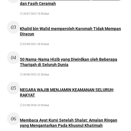
dan Fasih Ceramah
26/07/2025
•
70 Dilihat
03
Khalid bin Walid memperoleh Karomah Tidak Mempan
Diracun
02/09/2021
•
28 Dilihat
04
50 Nama-Nama Hizib yang Diwirdkan oleh Beberapa
Thariqah di Seluruh Dunia
30/06/2025
•
25 Dilihat
05
NEGARA WAJIB MENJAMIN KEAMANAN SELURUH
RAKYAT
01/08/2026
•
24 Dilihat
06
Membaca Ayat Kursi Setelah Shalat: Amalan Ringan
yang Mengantarkan Pada Khusnul Khatimah