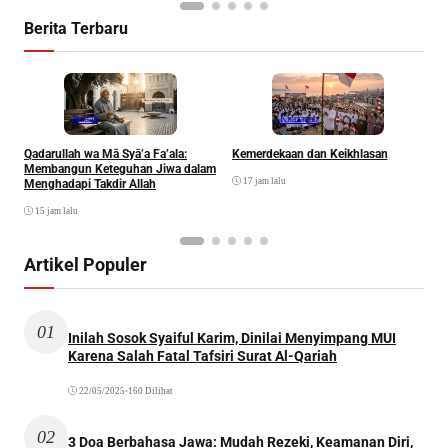
Berita Terbaru
Ibadah
Khazanah
Qadarullah wa Mā Syā’a Fa’ala:
Kemerdekaan dan Keikhlasan
D
Membangun Keteguhan Jiwa dalam
17 jam lalu
Menghadapi Takdir Allah
15 jam lalu
Artikel Populer
01
Inilah Sosok Syaiful Karim, Dinilai Menyimpang MUI
Karena Salah Fatal Tafsiri Surat Al-Qariah
22/05/2025
•
160 Dilihat
02
3 Doa Berbahasa Jawa: Mudah Rezeki, Keamanan Diri,