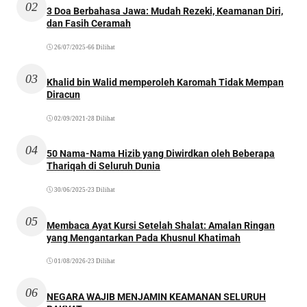
02
3 Doa Berbahasa Jawa: Mudah Rezeki, Keamanan Diri,
dan Fasih Ceramah
26/07/2025
•
66 Dilihat
03
Khalid bin Walid memperoleh Karomah Tidak Mempan
Diracun
02/09/2021
•
28 Dilihat
04
50 Nama-Nama Hizib yang Diwirdkan oleh Beberapa
Thariqah di Seluruh Dunia
30/06/2025
•
23 Dilihat
05
Membaca Ayat Kursi Setelah Shalat: Amalan Ringan
yang Mengantarkan Pada Khusnul Khatimah
01/08/2026
•
23 Dilihat
06
NEGARA WAJIB MENJAMIN KEAMANAN SELURUH