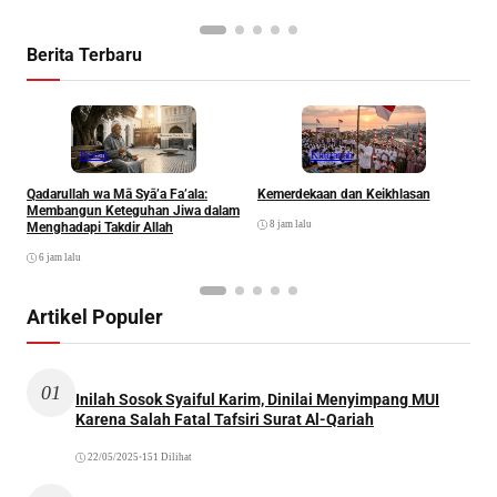
Berita Terbaru
Ibadah
Khazanah
Qadarullah wa Mā Syā’a Fa’ala:
Kemerdekaan dan Keikhlasan
D
Membangun Keteguhan Jiwa dalam
8 jam lalu
Menghadapi Takdir Allah
6 jam lalu
Artikel Populer
01
Inilah Sosok Syaiful Karim, Dinilai Menyimpang MUI
Karena Salah Fatal Tafsiri Surat Al-Qariah
22/05/2025
•
151 Dilihat