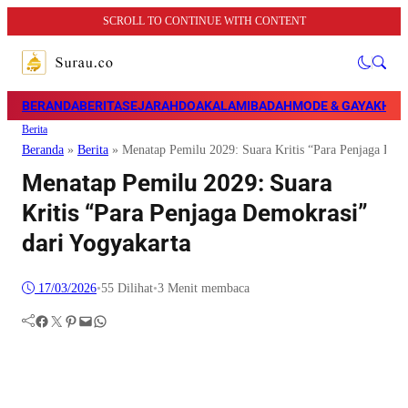
SCROLL TO CONTINUE WITH CONTENT
BERANDA
BERITA
SEJARAH
DOA
KALAM
IBADAH
MODE & GAYA
KHAZ
Berita
Beranda
»
Berita
»
Menatap Pemilu 2029: Suara Kritis “Para Penjaga Dem
Menatap Pemilu 2029: Suara
Kritis “Para Penjaga Demokrasi”
dari Yogyakarta
17/03/2026
•
55
Dilihat
•
3 Menit membaca
Facebook
Twitter
Pinterest
Mail
WhatsApp