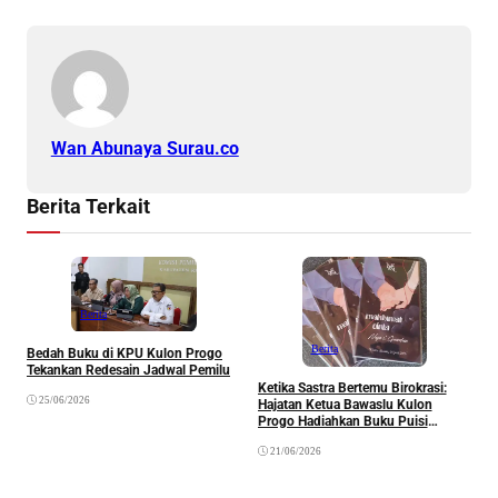
Wan Abunaya Surau.co
Berita Terkait
Berita
”
Berita
Bedah Buku di KPU Kulon Progo
S
Tekankan Redesain Jadwal Pemilu
M
Ketika Sastra Bertemu Birokrasi:
25/06/2026
Hajatan Ketua Bawaslu Kulon
Progo Hadiahkan Buku Puisi
“Maklumat Cinta” sebagai Suvenir
21/06/2026