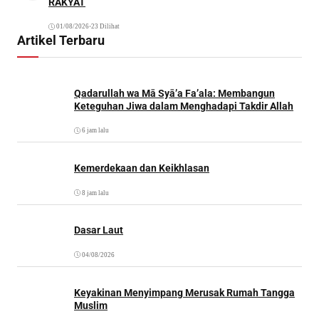
RAKYAT
01/08/2026
•
23 Dilihat
Artikel Terbaru
Qadarullah wa Mā Syā’a Fa’ala: Membangun
Keteguhan Jiwa dalam Menghadapi Takdir Allah
6 jam lalu
Kemerdekaan dan Keikhlasan
8 jam lalu
Dasar Laut
04/08/2026
Keyakinan Menyimpang Merusak Rumah Tangga
Muslim