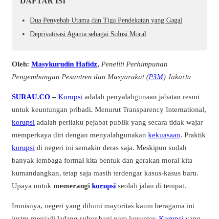
DAFTAR ISI
Dua Penyebab Utama dan Tiga Pendekatan yang Gagal
Deprivatisasi Agama sebagai Solusi Moral
Oleh:
Masykurudin Hafidz
,
Peneliti Perhimpunan
Pengembangan Pesantren dan Masyarakat (
P3M
) Jakarta
SURAU.CO
–
Korupsi
adalah penyalahgunaan jabatan resmi
untuk keuntungan pribadi. Menurut Transparency International,
korupsi
adalah perilaku pejabat publik yang secara tidak wajar
memperkaya diri dengan menyalahgunakan
kekuasaan
. Praktik
korupsi
di negeri ini semakin deras saja. Meskipun sudah
banyak lembaga formal kita bentuk dan gerakan moral kita
kumandangkan, tetap saja masih terdengar kasus-kasus baru.
Upaya untuk
memerangi
korupsi
seolah jalan di tempat.
Ironisnya, negeri yang dihuni mayoritas kaum beragama ini
justru menjadi ladang subur bagi para koruptor.
Korupsi
yang