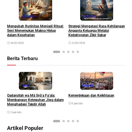
CM Corner
CM Corner
Mengubah Rutinitas Menjadi Ritual:
Strategi Mengatasi Rasa Kehilangan
M
Seni Menemukan Makna Hidup
Anggota Keluarga Melalui
M
dalam Keseharian
Kedahsyatan Zikir Sabar
16/05/2026
12/05/2026
Berita Terbaru
Ibadah
Khazanah
Qadarullah wa Mā Syā’a Fa’ala:
Kemerdekaan dan Keikhlasan
D
Membangun Keteguhan Jiwa dalam
6 jam lalu
Menghadapi Takdir Allah
3 jam lalu
Artikel Populer