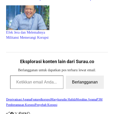
Efek Jera dan Melemahnya
Militansi Memerangi Korupsi
Eksplorasi konten lain dari Surau.co
Berlangganan untuk dapatkan pos terbaru lewat email.
Ketikkan email Anda...
Berlangganan
Deprivatisasi Agama
Featured
korupsi
Masykurudin Hafidz
Moralitas Agama
P3M
Pemberantasan Korupsi
Penyebab Korupsi
Facebook
Twitter
Pinterest
Mail
WhatsApp