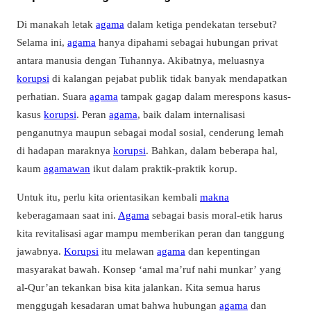
Di manakah letak
agama
dalam ketiga pendekatan tersebut?
Selama ini,
agama
hanya dipahami sebagai hubungan privat
antara manusia dengan Tuhannya. Akibatnya, meluasnya
korupsi
di kalangan pejabat publik tidak banyak mendapatkan
perhatian. Suara
agama
tampak gagap dalam merespons kasus-
kasus
korupsi
. Peran
agama
, baik dalam internalisasi
penganutnya maupun sebagai modal sosial, cenderung lemah
di hadapan maraknya
korupsi
. Bahkan, dalam beberapa hal,
kaum
agamawan
ikut dalam praktik-praktik korup.
Untuk itu, perlu kita orientasikan kembali
makna
keberagamaan saat ini.
Agama
sebagai basis moral-etik harus
kita revitalisasi agar mampu memberikan peran dan tanggung
jawabnya.
Korupsi
itu melawan
agama
dan kepentingan
masyarakat bawah. Konsep
‘amal ma’ruf nahi munkar’
yang
al-Qur’an tekankan bisa kita jalankan. Kita semua harus
menggugah kesadaran umat bahwa hubungan
agama
dan