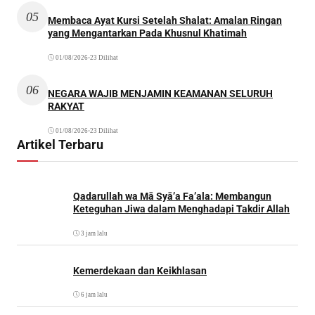
05
Membaca Ayat Kursi Setelah Shalat: Amalan Ringan
yang Mengantarkan Pada Khusnul Khatimah
01/08/2026
•
23 Dilihat
06
NEGARA WAJIB MENJAMIN KEAMANAN SELURUH
RAKYAT
01/08/2026
•
23 Dilihat
Artikel Terbaru
Qadarullah wa Mā Syā’a Fa’ala: Membangun
Keteguhan Jiwa dalam Menghadapi Takdir Allah
3 jam lalu
Kemerdekaan dan Keikhlasan
6 jam lalu