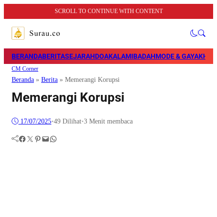
SCROLL TO CONTINUE WITH CONTENT
BERANDA
BERITA
SEJARAH
DOA
KALAM
IBADAH
MODE & GAYA
KHAZ
CM Corner
Beranda
»
Berita
»
Memerangi Korupsi
Memerangi Korupsi
17/07/2025
•
49
Dilihat
•
3 Menit membaca
Facebook
Twitter
Pinterest
Mail
WhatsApp