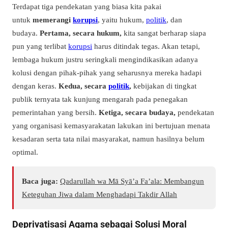
Terdapat tiga pendekatan yang biasa kita pakai
untuk
memerangi
korupsi
, yaitu hukum,
politik
, dan
budaya.
Pertama, secara hukum,
kita sangat berharap siapa
pun yang terlibat
korupsi
harus ditindak tegas. Akan tetapi,
lembaga hukum justru seringkali mengindikasikan adanya
kolusi dengan pihak-pihak yang seharusnya mereka hadapi
dengan keras.
Kedua, secara
politik
,
kebijakan di tingkat
publik ternyata tak kunjung mengarah pada penegakan
pemerintahan yang bersih.
Ketiga, secara budaya,
pendekatan
yang organisasi kemasyarakatan lakukan ini bertujuan menata
kesadaran serta tata nilai masyarakat, namun hasilnya belum
optimal.
Baca juga:
Qadarullah wa Mā Syā’a Fa’ala: Membangun
Keteguhan Jiwa dalam Menghadapi Takdir Allah
Deprivatisasi Agama sebagai Solusi Moral