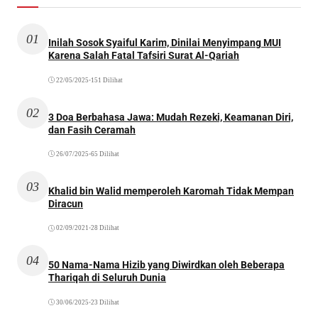
01
Inilah Sosok Syaiful Karim, Dinilai Menyimpang MUI
Karena Salah Fatal Tafsiri Surat Al-Qariah
22/05/2025
•
151 Dilihat
02
3 Doa Berbahasa Jawa: Mudah Rezeki, Keamanan Diri,
dan Fasih Ceramah
26/07/2025
•
65 Dilihat
03
Khalid bin Walid memperoleh Karomah Tidak Mempan
Diracun
02/09/2021
•
28 Dilihat
04
50 Nama-Nama Hizib yang Diwirdkan oleh Beberapa
Thariqah di Seluruh Dunia
30/06/2025
•
23 Dilihat