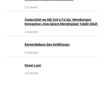
22 jam lalu
Qadarullah wa Mā Syā’a Fa’ala: Membangun
Keteguhan Jiwa dalam Menghadapi Takdir Allah
06/08/2026
Kemerdekaan dan Keikhlasan
06/08/2026
Dasar Laut
04/08/2026