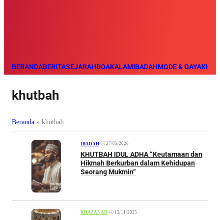
BERANDA
BERITA
SEJARAH
DOA
KALAM
IBADAH
MODE & GAYA
KHAZ
khutbah
Beranda
»
khutbah
•
27/05/2026
IBADAH
KHUTBAH IDUL ADHA “Keutamaan dan
Hikmah Berkurban dalam Kehidupan
Seorang Mukmin”
•
12/11/2025
KHAZANAH