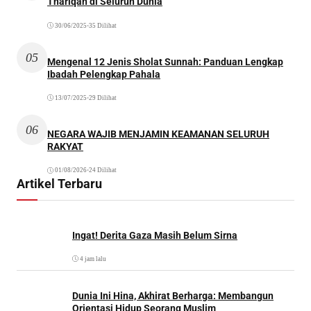
Thariqah di Seluruh Dunia
30/06/2025
•
35 Dilihat
05
Mengenal 12 Jenis Sholat Sunnah: Panduan Lengkap
Ibadah Pelengkap Pahala
13/07/2025
•
29 Dilihat
06
NEGARA WAJIB MENJAMIN KEAMANAN SELURUH
RAKYAT
01/08/2026
•
24 Dilihat
Artikel Terbaru
Ingat! Derita Gaza Masih Belum Sirna
4 jam lalu
Dunia Ini Hina, Akhirat Berharga: Membangun
Orientasi Hidup Seorang Muslim