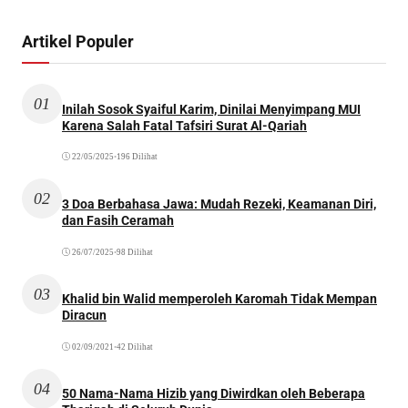
Artikel Populer
01
Inilah Sosok Syaiful Karim, Dinilai Menyimpang MUI
Karena Salah Fatal Tafsiri Surat Al-Qariah
22/05/2025
•
196 Dilihat
02
3 Doa Berbahasa Jawa: Mudah Rezeki, Keamanan Diri,
dan Fasih Ceramah
26/07/2025
•
98 Dilihat
03
Khalid bin Walid memperoleh Karomah Tidak Mempan
Diracun
02/09/2021
•
42 Dilihat
04
50 Nama-Nama Hizib yang Diwirdkan oleh Beberapa