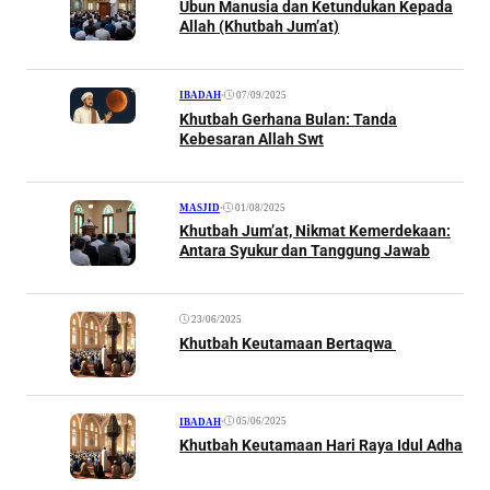
Ubun Manusia dan Ketundukan Kepada
Allah (Khutbah Jum’at)
•
07/09/2025
IBADAH
Khutbah Gerhana Bulan: Tanda
Kebesaran Allah Swt
•
01/08/2025
MASJID
Khutbah Jum’at, Nikmat Kemerdekaan:
Antara Syukur dan Tanggung Jawab
23/06/2025
Khutbah Keutamaan Bertaqwa
•
05/06/2025
IBADAH
Khutbah Keutamaan Hari Raya Idul Adha