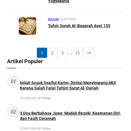
Yogyakarta
•
29/11/2025
MASJID
Tafsir Surah Al-Baqarah Ayat 155
1
2
3
…
15
Artikel Populer
01
Inilah Sosok Syaiful Karim, Dinilai Menyimpang MUI
Karena Salah Fatal Tafsiri Surat Al-Qariah
22/05/2025
•
197 Dilihat
02
3 Doa Berbahasa Jawa: Mudah Rezeki, Keamanan Diri,
dan Fasih Ceramah
26/07/2025
•
107 Dilihat