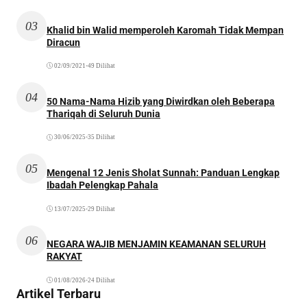
03
Khalid bin Walid memperoleh Karomah Tidak Mempan
Diracun
02/09/2021
•
49 Dilihat
04
50 Nama-Nama Hizib yang Diwirdkan oleh Beberapa
Thariqah di Seluruh Dunia
30/06/2025
•
35 Dilihat
05
Mengenal 12 Jenis Sholat Sunnah: Panduan Lengkap
Ibadah Pelengkap Pahala
13/07/2025
•
29 Dilihat
06
NEGARA WAJIB MENJAMIN KEAMANAN SELURUH
RAKYAT
01/08/2026
•
24 Dilihat
Artikel Terbaru