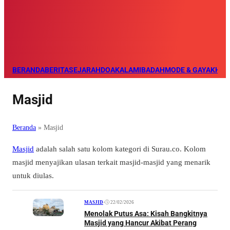
BERANDA
BERITA
SEJARAH
DOA
KALAM
IBADAH
MODE & GAYA
KHAZ
Masjid
Beranda
»
Masjid
Masjid
adalah salah satu kolom kategori di Surau.co. Kolom
masjid menyajikan ulasan terkait masjid-masjid yang menarik
untuk diulas.
•
22/02/2026
MASJID
Menolak Putus Asa: Kisah Bangkitnya
Masjid yang Hancur Akibat Perang