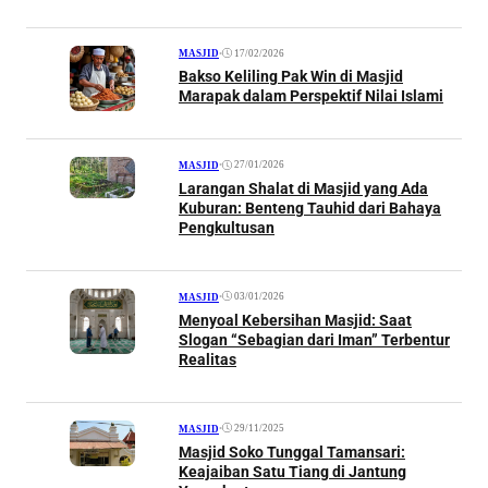
•
17/02/2026
MASJID
Bakso Keliling Pak Win di Masjid
Marapak dalam Perspektif Nilai Islami
•
27/01/2026
MASJID
Larangan Shalat di Masjid yang Ada
Kuburan: Benteng Tauhid dari Bahaya
Pengkultusan
•
03/01/2026
MASJID
Menyoal Kebersihan Masjid: Saat
Slogan “Sebagian dari Iman” Terbentur
Realitas
•
29/11/2025
MASJID
Masjid Soko Tunggal Tamansari:
Keajaiban Satu Tiang di Jantung