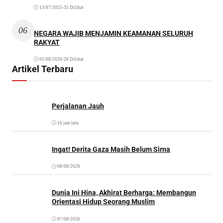
13/07/2025
•
35 Dilihat
06
NEGARA WAJIB MENJAMIN KEAMANAN SELURUH
RAKYAT
01/08/2026
•
26 Dilihat
Artikel Terbaru
Perjalanan Jauh
16 jam lalu
Ingat! Derita Gaza Masih Belum Sirna
08/08/2026
Dunia Ini Hina, Akhirat Berharga: Membangun
Orientasi Hidup Seorang Muslim
07/08/2026