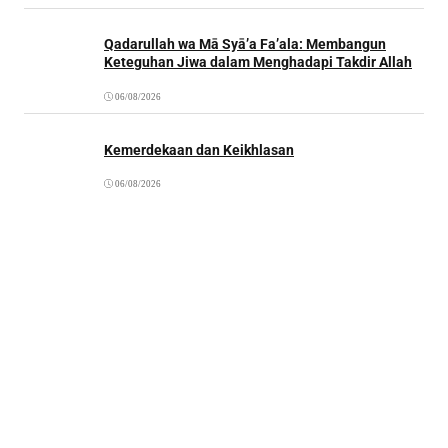
Qadarullah wa Mā Syā’a Fa’ala: Membangun
Keteguhan Jiwa dalam Menghadapi Takdir Allah
06/08/2026
Kemerdekaan dan Keikhlasan
06/08/2026