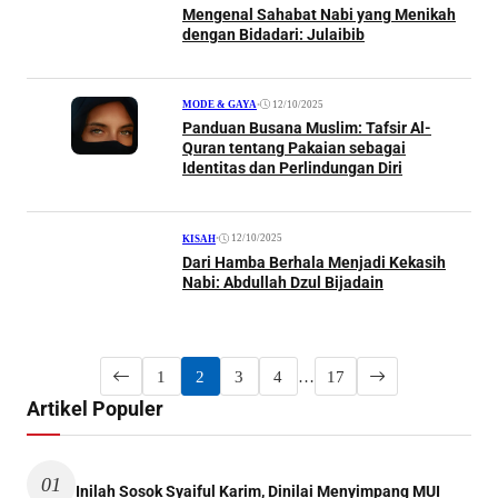
Mengenal Sahabat Nabi yang Menikah
dengan Bidadari: Julaibib
•
12/10/2025
MODE & GAYA
Panduan Busana Muslim: Tafsir Al-
Quran tentang Pakaian sebagai
Identitas dan Perlindungan Diri
•
12/10/2025
KISAH
Dari Hamba Berhala Menjadi Kekasih
Nabi: Abdullah Dzul Bijadain
1
2
3
4
…
17
Artikel Populer
01
Inilah Sosok Syaiful Karim, Dinilai Menyimpang MUI