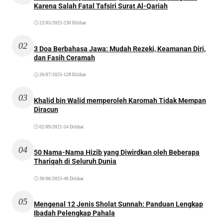
Karena Salah Fatal Tafsiri Surat Al-Qariah
22/05/2025
•
230 Dilihat
02
3 Doa Berbahasa Jawa: Mudah Rezeki, Keamanan Diri,
dan Fasih Ceramah
26/07/2025
•
128 Dilihat
03
Khalid bin Walid memperoleh Karomah Tidak Mempan
Diracun
02/09/2021
•
54 Dilihat
04
50 Nama-Nama Hizib yang Diwirdkan oleh Beberapa
Thariqah di Seluruh Dunia
30/06/2025
•
40 Dilihat
05
Mengenal 12 Jenis Sholat Sunnah: Panduan Lengkap
Ibadah Pelengkap Pahala