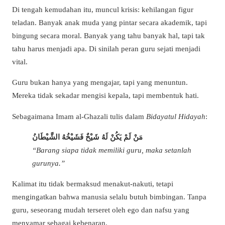
Di tengah kemudahan itu, muncul krisis: kehilangan figur
teladan. Banyak anak muda yang pintar secara akademik, tapi
bingung secara moral. Banyak yang tahu banyak hal, tapi tak
tahu harus menjadi apa. Di sinilah peran guru sejati menjadi
vital.
Guru bukan hanya yang mengajar, tapi yang menuntun.
Mereka tidak sekadar mengisi kepala, tapi membentuk hati.
Sebagaimana Imam al-Ghazali tulis dalam
Bidayatul Hidayah
:
مَنْ لَمْ يَكُنْ لَهُ شَيْخٌ فَشَيْخُهُ الشَّيْطَانُ
“Barang siapa tidak memiliki guru, maka setanlah
gurunya.”
Kalimat itu tidak bermaksud menakut-nakuti, tetapi
mengingatkan bahwa manusia selalu butuh bimbingan. Tanpa
guru, seseorang mudah terseret oleh ego dan nafsu yang
menyamar sebagai kebenaran.