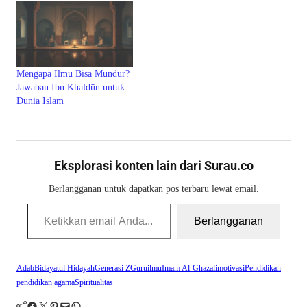
Mengapa Ilmu Bisa Mundur?
Jawaban Ibn Khaldūn untuk
Dunia Islam
Eksplorasi konten lain dari Surau.co
Berlangganan untuk dapatkan pos terbaru lewat email.
Ketikkan email Anda...
Berlangganan
Adab
Bidayatul Hidayah
Generasi Z
Guru
ilmu
Imam Al-Ghazali
motivasi
Pendidikan
pendidikan agama
Spiritualitas
Facebook
Twitter
Pinterest
Mail
WhatsApp