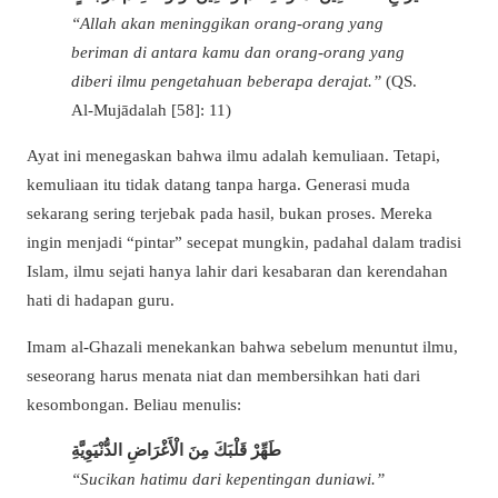
“Allah akan meninggikan orang-orang yang
beriman di antara kamu dan orang-orang yang
diberi ilmu pengetahuan beberapa derajat.”
(QS.
Al-Mujādalah [58]: 11)
Ayat ini menegaskan bahwa ilmu adalah kemuliaan. Tetapi,
kemuliaan itu tidak datang tanpa harga. Generasi muda
sekarang sering terjebak pada hasil, bukan proses. Mereka
ingin menjadi “pintar” secepat mungkin, padahal dalam tradisi
Islam, ilmu sejati hanya lahir dari kesabaran dan kerendahan
hati di hadapan guru.
Imam al-Ghazali menekankan bahwa sebelum menuntut ilmu,
seseorang harus menata niat dan membersihkan hati dari
kesombongan. Beliau menulis:
طَهِّرْ قَلْبَكَ مِنَ الْأَغْرَاضِ الدُّنْيَوِيَّةِ
“Sucikan hatimu dari kepentingan duniawi.”