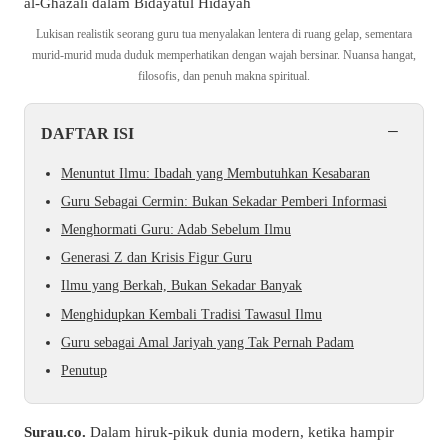
Lukisan realistik seorang guru tua menyalakan lentera di ruang gelap, sementara
murid-murid muda duduk memperhatikan dengan wajah bersinar. Nuansa hangat,
filosofis, dan penuh makna spiritual.
−
DAFTAR ISI
Menuntut Ilmu: Ibadah yang Membutuhkan Kesabaran
Guru Sebagai Cermin: Bukan Sekadar Pemberi Informasi
Menghormati Guru: Adab Sebelum Ilmu
Generasi Z dan Krisis Figur Guru
Ilmu yang Berkah, Bukan Sekadar Banyak
Menghidupkan Kembali Tradisi Tawasul Ilmu
Guru sebagai Amal Jariyah yang Tak Pernah Padam
Penutup
Surau.co.
Dalam hiruk-pikuk dunia modern, ketika hampir