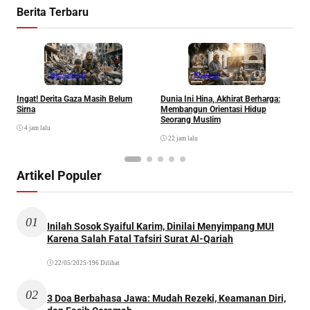
Berita Terbaru
Internasional
Khazanah
Ingat! Derita Gaza Masih Belum
Dunia Ini Hina, Akhirat Berharga:
Q
Sirna
Membangun Orientasi Hidup
M
Seorang Muslim
M
4 jam lalu
22 jam lalu
Artikel Populer
01
Inilah Sosok Syaiful Karim, Dinilai Menyimpang MUI
Karena Salah Fatal Tafsiri Surat Al-Qariah
22/05/2025
•
196 Dilihat
02
3 Doa Berbahasa Jawa: Mudah Rezeki, Keamanan Diri,