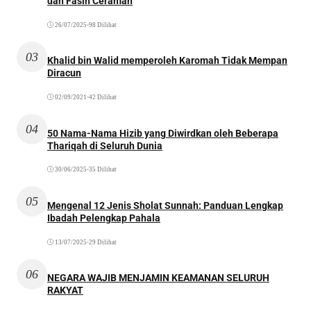
dan Fasih Ceramah
26/07/2025
•
98 Dilihat
03
Khalid bin Walid memperoleh Karomah Tidak Mempan
Diracun
02/09/2021
•
42 Dilihat
04
50 Nama-Nama Hizib yang Diwirdkan oleh Beberapa
Thariqah di Seluruh Dunia
30/06/2025
•
35 Dilihat
05
Mengenal 12 Jenis Sholat Sunnah: Panduan Lengkap
Ibadah Pelengkap Pahala
13/07/2025
•
29 Dilihat
06
NEGARA WAJIB MENJAMIN KEAMANAN SELURUH
RAKYAT