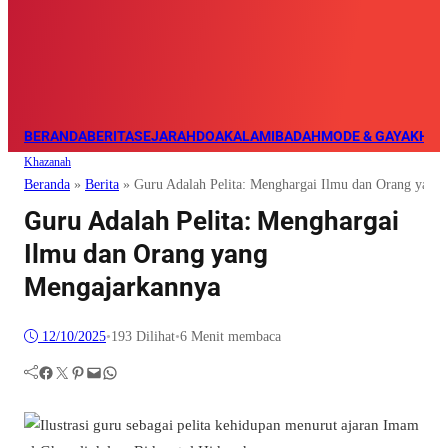
BERANDA
BERITA
SEJARAH
DOA
KALAM
IBADAH
MODE & GAYA
KHAZ
Khazanah
Beranda
»
Berita
»
Guru Adalah Pelita: Menghargai Ilmu dan Orang yang
Guru Adalah Pelita: Menghargai
Ilmu dan Orang yang
Mengajarkannya
12/10/2025
•
193
Dilihat
•
6 Menit membaca
Facebook
Twitter
Pinterest
Mail
WhatsApp