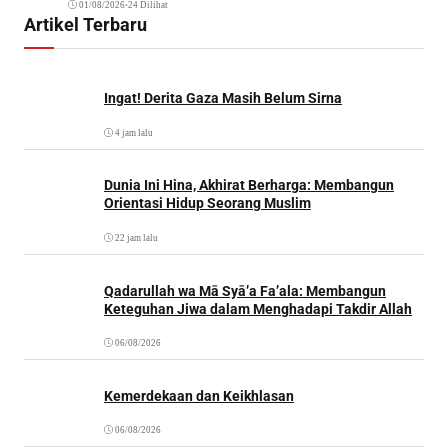
01/08/2026
•
24 Dilihat
Artikel Terbaru
Ingat! Derita Gaza Masih Belum Sirna
4 jam lalu
Dunia Ini Hina, Akhirat Berharga: Membangun
Orientasi Hidup Seorang Muslim
22 jam lalu
Qadarullah wa Mā Syā’a Fa’ala: Membangun
Keteguhan Jiwa dalam Menghadapi Takdir Allah
06/08/2026
Kemerdekaan dan Keikhlasan
06/08/2026