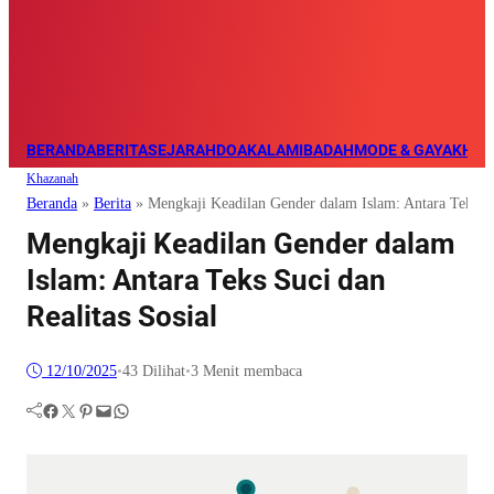
BERANDA
BERITA
SEJARAH
DOA
KALAM
IBADAH
MODE & GAYA
KHAZ
Khazanah
Beranda
»
Berita
»
Mengkaji Keadilan Gender dalam Islam: Antara Teks Su
Mengkaji Keadilan Gender dalam
Islam: Antara Teks Suci dan
Realitas Sosial
12/10/2025
•
43
Dilihat
•
3 Menit membaca
Facebook
Twitter
Pinterest
Mail
WhatsApp