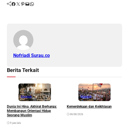
Facebook
Twitter
Pinterest
Mail
WhatsApp
Nofriadi Surau.co
Berita Terkait
Khazanah
Khazanah
Dunia Ini Hina, Akhirat Berharga:
Kemerdekaan dan Keikhlasan
K
Membangun Orientasi Hidup
R
06/08/2026
Seorang Muslim
9 jam lalu