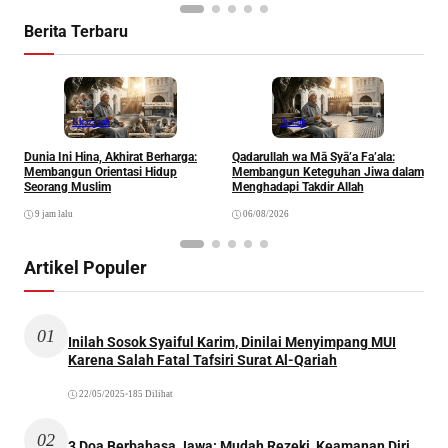
Berita Terbaru
Khazanah
Ibadah
Dunia Ini Hina, Akhirat Berharga:
Qadarullah wa Mā Syā’a Fa’ala:
K
Membangun Orientasi Hidup
Membangun Keteguhan Jiwa dalam
Seorang Muslim
Menghadapi Takdir Allah
9 jam lalu
06/08/2026
Artikel Populer
01
Inilah Sosok Syaiful Karim, Dinilai Menyimpang MUI
Karena Salah Fatal Tafsiri Surat Al-Qariah
22/05/2025
•
185 Dilihat
02
3 Doa Berbahasa Jawa: Mudah Rezeki, Keamanan Diri,