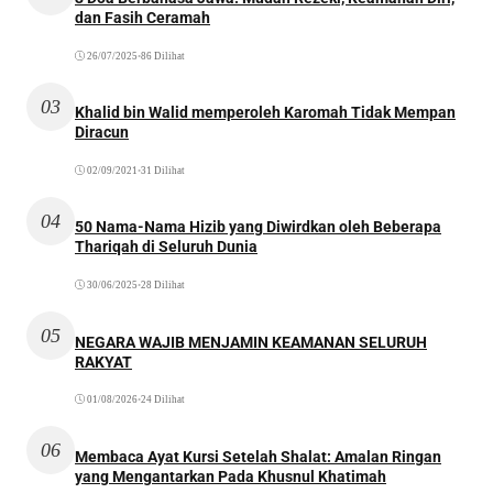
dan Fasih Ceramah
26/07/2025
•
86 Dilihat
03
Khalid bin Walid memperoleh Karomah Tidak Mempan
Diracun
02/09/2021
•
31 Dilihat
04
50 Nama-Nama Hizib yang Diwirdkan oleh Beberapa
Thariqah di Seluruh Dunia
30/06/2025
•
28 Dilihat
05
NEGARA WAJIB MENJAMIN KEAMANAN SELURUH
RAKYAT
01/08/2026
•
24 Dilihat
06
Membaca Ayat Kursi Setelah Shalat: Amalan Ringan
yang Mengantarkan Pada Khusnul Khatimah