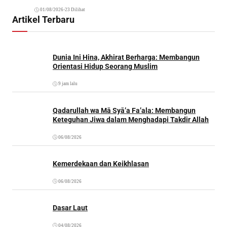
01/08/2026
•
23 Dilihat
Artikel Terbaru
Dunia Ini Hina, Akhirat Berharga: Membangun
Orientasi Hidup Seorang Muslim
9 jam lalu
Qadarullah wa Mā Syā’a Fa’ala: Membangun
Keteguhan Jiwa dalam Menghadapi Takdir Allah
06/08/2026
Kemerdekaan dan Keikhlasan
06/08/2026
Dasar Laut
04/08/2026