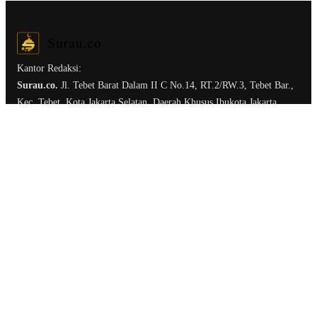
Kantor Redaksi:
Surau.co.
Jl. Tebet Barat Dalam II C No.14, RT.2/RW.3, Tebet Bar.,
Kec. Tebet, Kota Jakarta Selatan, Daerah Khusus Ibukota Jakarta
12810
Ruang Redaksi
Tentang Surau.co
Kirim Tulisan
Kerja Sama & Iklan
Term of Service
Privacy Policy
Follow Us: