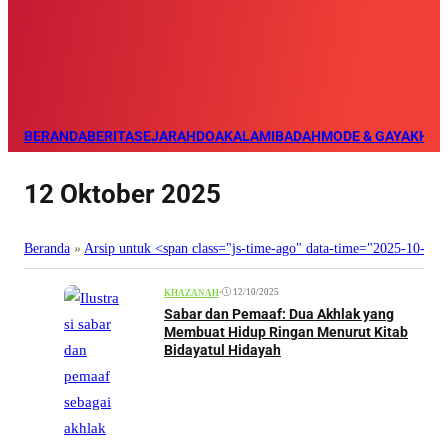
BERANDA
BERITA
SEJARAH
DOA
KALAM
IBADAH
MODE & GAYA
KHAZ
12 Oktober 2025
Beranda
»
Arsip untuk <span class="js-time-ago" data-time="2025-10-1
•
12/10/2025
KHAZANAH
Sabar dan Pemaaf: Dua Akhlak yang
Membuat Hidup Ringan Menurut Kitab
Bidayatul Hidayah