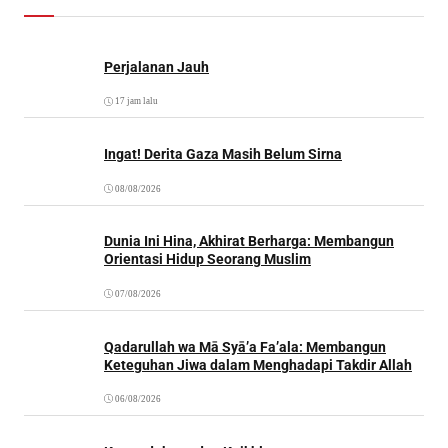
Perjalanan Jauh
17 jam lalu
Ingat! Derita Gaza Masih Belum Sirna
08/08/2026
Dunia Ini Hina, Akhirat Berharga: Membangun
Orientasi Hidup Seorang Muslim
07/08/2026
Qadarullah wa Mā Syā’a Fa’ala: Membangun
Keteguhan Jiwa dalam Menghadapi Takdir Allah
06/08/2026