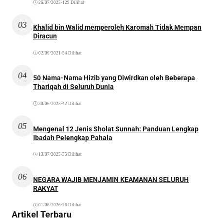
26/07/2025
•
129 Dilihat
03
Khalid bin Walid memperoleh Karomah Tidak Mempan
Diracun
02/09/2021
•
54 Dilihat
04
50 Nama-Nama Hizib yang Diwirdkan oleh Beberapa
Thariqah di Seluruh Dunia
30/06/2025
•
42 Dilihat
05
Mengenal 12 Jenis Sholat Sunnah: Panduan Lengkap
Ibadah Pelengkap Pahala
13/07/2025
•
35 Dilihat
06
NEGARA WAJIB MENJAMIN KEAMANAN SELURUH
RAKYAT
01/08/2026
•
26 Dilihat
Artikel Terbaru