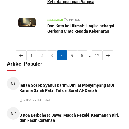
Keberlangsungan Bangsa
•
12/10/2025
KHAZANAH
Dari Kata ke Hikmah: Logika sebagai
Gerbang Cinta kepada Kebenaran
1
2
3
4
5
6
…
17
Artikel Populer
01
Inilah Sosok Syaiful Karim, Dinilai Menyimpang MUI
Karena Salah Fatal Tafsiri Surat Al-Qariah
22/05/2025
•
231 Dilihat
02
3 Doa Berbahasa Jawa: Mudah Rezeki, Keamanan Diri,
dan Fasih Ceramah