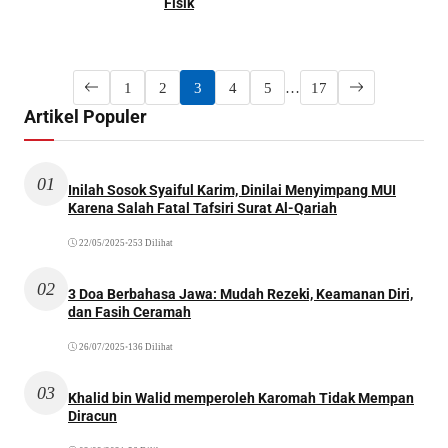
Fisik
1
2
3
4
5
…
17
Artikel Populer
01
Inilah Sosok Syaiful Karim, Dinilai Menyimpang MUI
Karena Salah Fatal Tafsiri Surat Al-Qariah
22/05/2025
•
253 Dilihat
02
3 Doa Berbahasa Jawa: Mudah Rezeki, Keamanan Diri,
dan Fasih Ceramah
26/07/2025
•
136 Dilihat
03
Khalid bin Walid memperoleh Karomah Tidak Mempan
Diracun