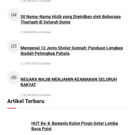
02/09/2021
•
56 Dilihat
04
50 Nama-Nama Hizib yang Diwirdkan oleh Beberapa
Thariqah di Seluruh Dunia
30/06/2025
•
44 Dilihat
05
Mengenal 12 Jenis Sholat Sunnah: Panduan Lengkap
Ibadah Pelengkap Pahala
13/07/2025
•
35 Dilihat
06
NEGARA WAJIB MENJAMIN KEAMANAN SELURUH
RAKYAT
01/08/2026
•
26 Dilihat
Artikel Terbaru
HUT Ke-8, Bawaslu Kulon Progo Gelar Lomba
Baca Puisi